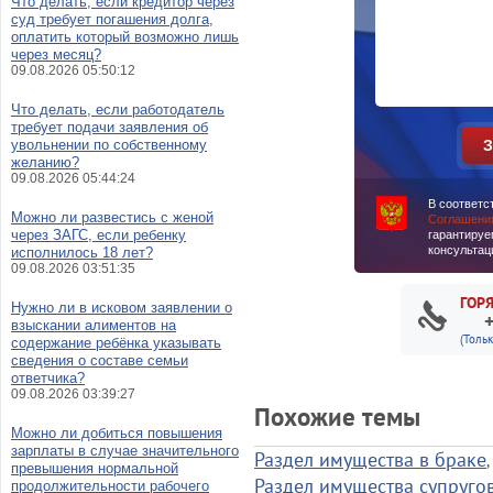
Что делать, если кредитор через
суд требует погашения долга,
оплатить который возможно лишь
через месяц?
09.08.2026 05:50:12
Что делать, если работодатель
требует подачи заявления об
увольнении по собственному
желанию?
09.08.2026 05:44:24
В соответс
Можно ли развестись с женой
Соглашени
через ЗАГС, если ребенку
гарантируе
консультац
исполнилось 18 лет?
09.08.2026 03:51:35
ГОР
Нужно ли в исковом заявлении о
взыскании алиментов на
(Толь
содержание ребёнка указывать
сведения о составе семьи
ответчика?
09.08.2026 03:39:27
Похожие темы
Можно ли добиться повышения
зарплаты в случае значительного
Раздел имущества в браке
,
превышения нормальной
Раздел имущества супруго
продолжительности рабочего