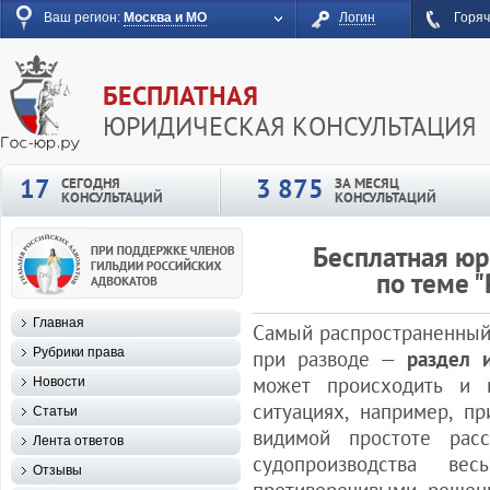
Ваш регион:
Москва и МО
Логин
Горяч
БЕСПЛАТНАЯ
ЮРИДИЧЕСКАЯ КОНСУЛЬТАЦИЯ
17
3 875
СЕГОДНЯ
ЗА МЕСЯЦ
КОНСУЛЬТАЦИЙ
КОНСУЛЬТАЦИЙ
Бесплатная юр
по теме 
Главная
Самый распространенный
Рубрики права
при разводе —
раздел 
может происходить и 
Новости
ситуациях, например, п
Статьи
видимой простоте расс
Лента ответов
судопроизводства ве
Отзывы