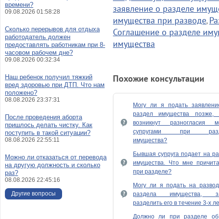
времени?
заявление о разделе имущ
09.08.2026 01:58:28
имущества при разводе
Ра
,
Сколько перерывов для отдыха
Соглашение о разделе иму
работодатель должен
имущества
предоставлять работникам при 8-
часовом рабочем дне?
09.08.2026 00:32:34
Похожие консультации
Наш ребенок получил тяжкий
вред здоровью при ДТП. Что нам
положено?
08.08.2026 23:37:31
Могу ли я подать заявлени
раздел имущества позже, 
После проведения аборта
возникнут разногласия м
пришлось делать чистку. Как
супругами при разд
поступить в такой ситуации?
08.08.2026 22:55:11
имущества?
Бывшая супруга подает на р
Можно ли отказаться от перевода
имущества. Что мне причита
на другую должность и сколько
при разделе?
раз?
08.08.2026 22:45:16
Могу ли я подать на развод
Другие вопросы
раздела имущества, з
разделить его в течение 3-х л
Должно ли при разделе об