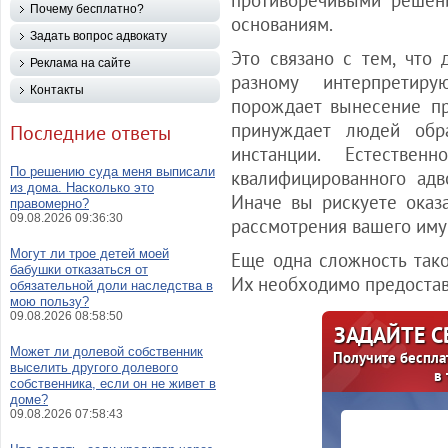
противоречивыми решен
Почему бесплатно?
основаниям.
Задать вопрос адвокату
Это связано с тем, что
Реклама на сайте
разному интерпретир
Контакты
порождает вынесение п
принуждает людей обр
Последние ответы
инстанции. Естестве
По решению суда меня выписали
квалифицированного адв
из дома. Насколько это
Иначе вы рискуете оказ
правомерно?
09.08.2026 09:36:30
рассмотрения вашего иму
Могут ли трое детей моей
Еще одна сложность тако
бабушки отказаться от
Их необходимо предостав
обязательной доли наследства в
мою пользу?
09.08.2026 08:58:50
ЗАДАЙТЕ 
Может ли долевой собственник
Получите беспла
выселить другого долевого
в
собственника, если он не живет в
доме?
09.08.2026 07:58:43