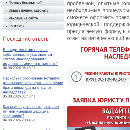
проблемой, опытные юр
Почему бесплатно?
необходимые процедуры.
Задать вопрос адвокату
сможете оформить право
Реклама на сайте
юридической поддержки
Контакты
предлагаемую форму, и 
ответ на интересующий ва
Последние ответы
ГОРЯЧАЯ ТЕЛЕ
В свидетельство о праве
НАСЛЕД
собственности указывается
состав унаследованного
имущества или его стоимость?
06.08.2026 06:48:31
РЕЖИМ РАБОТЫ ЮРИСТО
Насколько обосновано нотариус
КРУГЛОСУТОЧНО 24/7
отказывается заверить заявление
брата-инвалида на отказ от
наследства?
05.08.2026 01:46:41
ЗАЯВКА ЮРИСТУ 
Как можно установить, оставил
ЗАДАЙТЕ
ли мой умерший дедушка
завещание?
получите 
04.08.2026 20:44:21
и бесплатную юриди