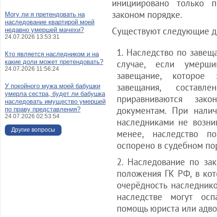
инициировано только 
законом порядке.
Могу ли я претендовать на
наследование квартирой моей
Существуют следующие дв
недавно умершей мачехи?
24.07.2026 13:53:31
1. Наследство по завещ
Кто является наследником и на
какие доли может претендовать?
случае, если умерш
24.07.2026 11:56:24
завещание, которое 
завещания, составл
У покойного мужа моей бабушки
умерла сестра, будет ли бабушка
приравниваются зак
наследовать имущество умершей
документам. При налич
по праву представления?
24.07.2026 02:53:54
наследниками не возни
Другие вопросы
менее, наследство п
оспорено в судебном по
2. Наследование по зак
положения ГК РФ, в ко
очерёдность наследнико
наследстве могут осп
помощь юриста или адво