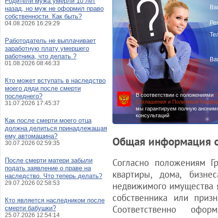
Родители мужа умерли 10 лет
Ва
назад, но муж не оформил право
собственности. Как быть?
Ре
04.08.2026 16:29:29
Те
Работодатель не выплачивает
заработную плату умершего
работника, что делать ?
Ва
01.08.2026 08:46:33
Кто может вступать в наследство
моего дяди после смерти
В соответствии с положениями
П
последнего?
Соглашения и Политикой Конфи
31.07.2026 17:45:37
мы гарантируем полную аноним
консультаций
Как после смерти моего отца
должна делиться принадлежащая
ему автомашина?
Общая информация о
30.07.2026 02:59:35
После смерти матери забыли
Согласно положениям Гр
подать заявление о праве на
квартиры, дома, бизне
наследство. Что теперь делать?
29.07.2026 02:58:53
недвижимого имущества 
собственника или приз
Кто является наследником после
Соответственно офо
смерти бабушки?
25.07.2026 12:54:14