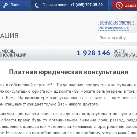
Логин
Горячая линия:
+7 (495) 797-35-89
Задат
Почему бесплатно ?
VIP консультация
ТАЦИЯ
1 928 146
А МЕСЯЦ
ВСЕГО
ОНСУЛЬТАЦИЙ
КОНСУЛЬТА
Платная юридическая консультация
ия к собственной персоне? - Тогда платная юридическая консультация
ую консультацию юриста или адвоката - Вы можете быть уверены в том, 
 с Вами. На компьютере уже установлены закладки на нормативные 
ам специалист ожидает только Вас и никого другого.
консультация нашего юриста или адвоката подразумевает полную и п
 области права: будь то потенциальное лишение прав, развод, разд
, лишение отцовства или материнства, жилищные споры, решение вопр
ое. Максимально подробно опишите вашу проблему, уточнив малейшие