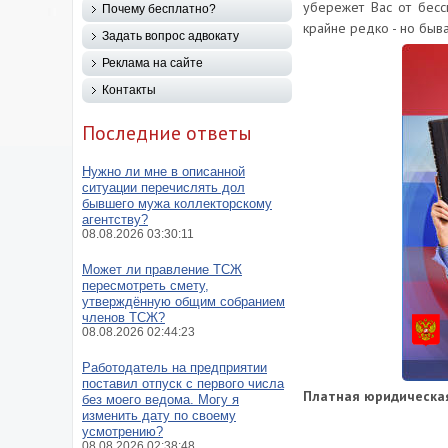
убережет Вас от бесс
Почему бесплатно?
крайне редко - но быва
Задать вопрос адвокату
Реклама на сайте
Контакты
Последние ответы
Нужно ли мне в описанной
ситуации перечислять дол
бывшего мужа коллекторскому
агентству?
08.08.2026 03:30:11
Может ли правление ТСЖ
пересмотреть смету,
утверждённую общим собранием
членов ТСЖ?
08.08.2026 02:44:23
Работодатель на предприятии
поставил отпуск с первого числа
Платная юридическа
без моего ведома. Могу я
изменить дату по своему
усмотрению?
08.08.2026 02:38:48