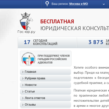
Ваш регион:
Москва и МО
БЕСПЛАТНАЯ
ЮРИДИЧЕСКАЯ КОНСУЛЬ
17
3 875
СЕГОДНЯ
З
КОНСУЛЬТАЦИЙ
К
Хотите особого вниман
Главная
выбор. Придя на платн
подготовлен к беседе
Рубрики права
судебной практике, а с
Новости
Платная юридическая 
Статьи
по практически любой
Лента ответов
местожительстве детей
Отзывы
в армии и многое друг