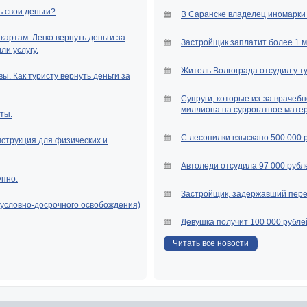
ь свои деньги?
В Саранске владелец иномарки 
артам. Легко вернуть деньги за
Застройщик заплатит более 1 
и услугу.
Житель Волгограда отсудил у т
ы. Как туристу вернуть деньги за
Супруги, которые из-за врачебн
миллиона на суррогатное мате
ты.
С лесопилки взыскано 500 000 
нструкция для физических и
Автоледи отсудила 97 000 рубле
упно.
Застройщик, задержавший перед
(условно-досрочного освобождения)
Девушка получит 100 000 рубле
Читать все новости