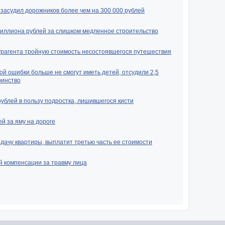
засудил дорожников более чем на 300 000 рублей
миллиона рублей за слишком медленное строительство
урагента тройную стоимость несостоявшегося путешествия
ой ошибки больше не смогут иметь детей, отсудили 2,5
ринство
рублей в пользу подростка, лишившегося кисти
й за яму на дороге
ачу квартиры, выплатит третью часть ее стоимости
й компенсации за травму лица