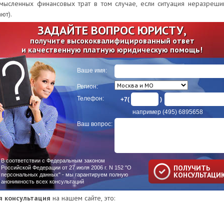
мысленных финансовых трат в том случае, если ситуация неразрешим
ют).
ЗАДАЙТЕ ВОПРОС ЮРИСТУ,
получите высококвалифицированный ответ
и качественную платную юридическую помощь!
Ваше имя:
Регион:
Телефон:
+7(
)
например (495) 6895658
Ваш вопрос:
В соответствии с Федеральным законом
ПОЛУЧИТЬ
Российской Федерации от 27 июля 2006 г. N 152 "О
КОНСУЛЬТАЦИ
персональных данных" - мы гарантируем полную
анонимность всех консультаций
я консультация
на нашем сайте, это: