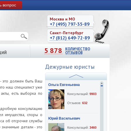
ь вопрос
Москва и МО
+7 (495) 797-35-89
Санкт-Петербург
+7 (812) 649-72-89
5 878
КОЛИЧЕСТВО
ЦИЙ
ОТЗЫВОВ
Дежурные юристы
 - это должен быть Ваш
Ольга Евгеньевна
что наш специалист уже
акты, есть выборка по
Консультаций:
9903
Отзывов:
632
одробную консультацию
ел имущества, споры о
Юрий Васильевич
оса об отсрочке службы
 значимые детали - это
Консультаций:
3460