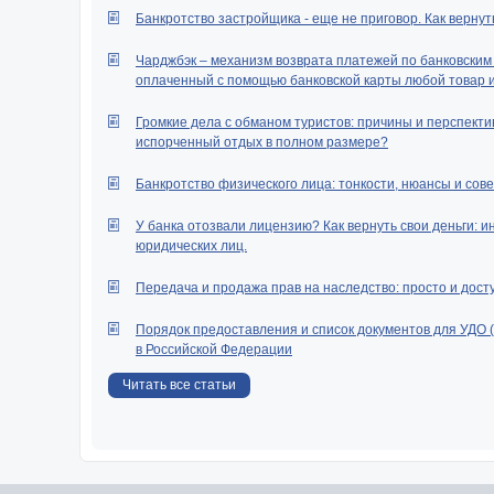
Банкротство застройщика - еще не приговор. Как вернут
Чарджбэк – механизм возврата платежей по банковским к
оплаченный с помощью банковской карты любой товар ил
Громкие дела с обманом туристов: причины и перспектив
испорченный отдых в полном размере?
Банкротство физического лица: тонкости, нюансы и сове
У банка отозвали лицензию? Как вернуть свои деньги: и
юридических лиц.
Передача и продажа прав на наследство: просто и дост
Порядок предоставления и список документов для УДО 
в Российской Федерации
Читать все статьи