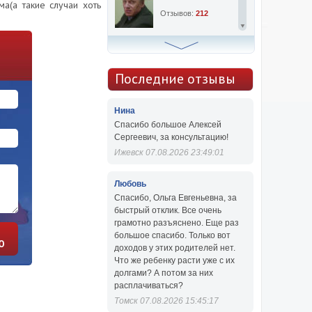
а(а такие случаи хоть
Отзывов:
212
Алексей Сергеевич
Консультаций:
763
Последние отзывы
Отзывов:
47
Нина
Спасибо большое Алексей
Сергеевич, за консультацию!
Ижевск 07.08.2026 23:49:01
Любовь
Спасибо, Ольга Евгеньевна, за
быстрый отклик. Все очень
грамотно разъяснено. Еще раз
большое спасибо. Только вот
Ю
доходов у этих родителей нет.
Что же ребенку расти уже с их
долгами? А потом за них
расплачиваться?
Томск 07.08.2026 15:45:17