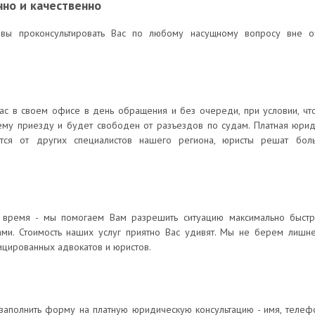
но и качественно
овы проконсультировать Вас по любому насущному вопросу вне 
ас в своем офисе в день обращения и без очереди, при условии, чт
ему приезду и будет свободен от разъездов по судам. Платная юрид
ется от других специалистов нашего региона, юристы решат бо
время - мы помогаем Вам разрешить ситуацию максимально быст
ами. Стоимость наших услуг приятно Вас удивят. Мы не берем лишне
цированных адвокатов и юристов.
 заполнить форму на платную юридическую консультацию - имя, телефон