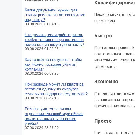
Квалифицирован
Какие документы нужны для
Наши адвокаты гот
взятия ребёнка из детского дома
под опеку?
вниманием.
08.08.2026 01:34:19
Быстро
Что делать, если работодатель
требует от меня перевестись на
нижеоплачиваемую должность?
Мы готовы принять В
08.08.2026 01:28:35
подготовиться к ваш
Как грамотно поступить, чтобы
качественно отлича
как можно поскорее уйти из
сложностей.
компании?
08.08.2026 00:58:35
Экономно
При разводе может ли квартира
остаться одному из супругов,
Мы не тратим ваше 
если была подарена ему до брак?
08.08.2026 00:49:10
финансовыми затрат
время наших квалифи
Ребенок учится на очном
отделении. Бывший муж обязан
платить алименты на время
Просто
учёбы?
07.08.2026 23:27:50
Вам осталось только