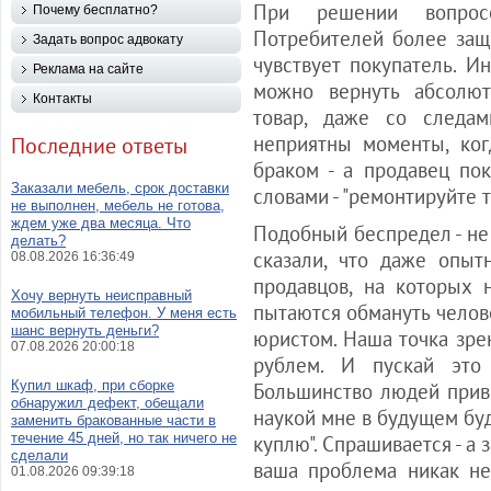
При решении вопрос
Почему бесплатно?
Потребителей более защ
Задать вопрос адвокату
чувствует покупатель. И
Реклама на сайте
можно вернуть абсолю
Контакты
товар, даже со следа
неприятны моменты, ког
Последние ответы
браком - а продавец по
Заказали мебель, срок доставки
словами - "ремонтируйте т
не выполнен, мебель не готова,
ждем уже два месяца. Что
Подобный беспредел - не
делать?
сказали, что даже опыт
08.08.2026 16:36:49
продавцов, на которых 
Хочу вернуть неисправный
пытаются обмануть челов
мобильный телефон. У меня есть
шанс вернуть деньги?
юристом. Наша точка зрен
07.08.2026 20:00:18
рублем. И пускай это
Купил шкаф, при сборке
Большинство людей привыч
обнаружил дефект, обещали
наукой мне в будущем буд
заменить бракованные части в
течение 45 дней, но так ничего не
куплю". Спрашивается - а
сделали
ваша проблема никак не
01.08.2026 09:39:18