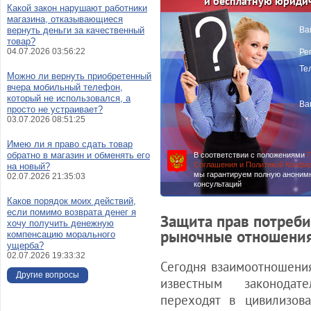
и бесплатную юриди
Какой закон нарушают работники
магазина, отказывающиеся
вернуть деньги за качественный
Ва
товар?
04.07.2026 03:56:22
Ре
Те
Можно ли вернуть приобретенный
вчера мобильный телефон,
который не использовался, а
Ва
просто не устраивает?
03.07.2026 08:51:25
Имею ли я право сдать товар
обратно в магазин и обменять его
В соответствии с положениями
П
Соглашения и Политикой Конфи
на новый?
мы гарантируем полную аноним
02.07.2026 21:35:03
консультаций
Каков порядок моих действий,
если помимо возврата денег я
Защита прав потреби
хочу получить денежную
рыночные отношени
компенсацию морального
ущерба?
02.07.2026 19:33:32
Сегодня взаимоотношения
Другие вопросы
известным законодат
переходят в цивилизов