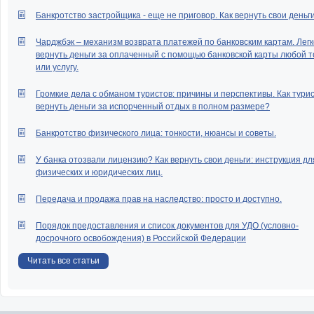
Банкротство застройщика - еще не приговор. Как вернуть свои деньг
Чарджбэк – механизм возврата платежей по банковским картам. Легк
вернуть деньги за оплаченный с помощью банковской карты любой т
или услугу.
Громкие дела с обманом туристов: причины и перспективы. Как тури
вернуть деньги за испорченный отдых в полном размере?
Банкротство физического лица: тонкости, нюансы и советы.
У банка отозвали лицензию? Как вернуть свои деньги: инструкция дл
физических и юридических лиц.
Передача и продажа прав на наследство: просто и доступно.
Порядок предоставления и список документов для УДО (условно-
досрочного освобождения) в Российской Федерации
Читать все статьи