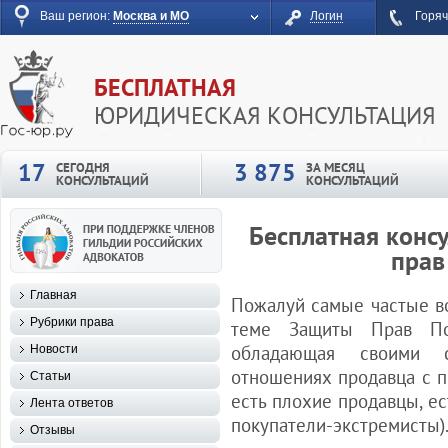
Ваш регион:
Москва и МО
Логин
Горяч
БЕСПЛАТНАЯ
ЮРИДИЧЕСКАЯ КОНСУЛЬТАЦИЯ
17
3 875
СЕГОДНЯ
ЗА МЕСЯЦ
КОНСУЛЬТАЦИЙ
КОНСУЛЬТАЦИЙ
Бесплатная конс
прав
Главная
Пожалуй самые частые в
Рубрики права
теме Защиты Прав Пот
обладающая своими с
Новости
отношениях продавца с п
Статьи
есть плохие продавцы, е
Лента ответов
покупатели-экстремисты)
Отзывы