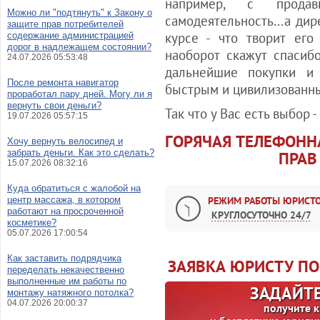
например, с продав
Можно ли "подтянуть" к Закону о
самодеятельность...а ди
защите прав потребителей
курсе - что творит его
содержание администрацией
дорог в надлежащем состоянии?
наоборот скажут спасиб
24.07.2026 05:53:48
дальнейшие покупки и
После ремонта навигатор
быстрым и цивилизованным
проработал пару дней. Могу ли я
вернуть свои деньги?
Так что у Вас есть выбор -
19.07.2026 05:57:15
ГОРЯЧАЯ ТЕЛЕФОНН
Хочу вернуть велосипед и
забрать деньги. Как это сделать?
ПРАВ
15.07.2026 08:32:16
Куда обратиться с жалобой на
центр массажа, в котором
РЕЖИМ РАБОТЫ ЮРИСТО
работают на просроченной
КРУГЛОСУТОЧНО 24/7
косметике?
05.07.2026 17:00:54
Как заставить подрядчика
ЗАЯВКА ЮРИСТУ ПО
переделать некачественно
выполненные им работы по
ЗАДАЙТЕ
монтажу натяжного потолка?
04.07.2026 20:00:37
получите 