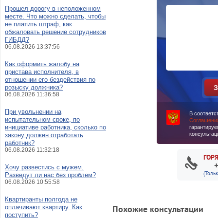
Прошел дорогу в неположенном
месте. Что можно сделать, чтобы
не платить штраф, как
обжаловать решение сотрудников
ГИБДД?
06.08.2026 13:37:56
Как оформить жалобу на
пристава исполнителя, в
отношении его бездействия по
розыску должника?
06.08.2026 11:36:58
При увольнении на
В соответс
испытательном сроке, по
Соглашени
инициативе работника, сколько по
гарантируе
консультац
закону должен отработать
работник?
06.08.2026 11:32:18
ГОР
Хочу развестись с мужем.
(Толь
Разведут ли нас без проблем?
06.08.2026 10:55:58
Квартиранты полгода не
оплачивают квартиру. Как
Похожие консультации
поступить?