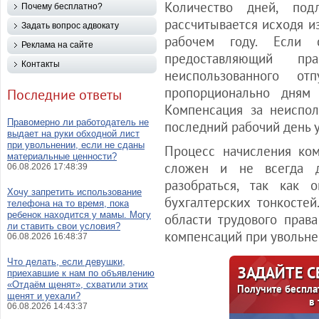
Количество дней, под
Почему бесплатно?
рассчитывается исходя и
Задать вопрос адвокату
рабочем году. Если 
Реклама на сайте
предоставляющий п
Контакты
неиспользованного отп
пропорционально дням 
Последние ответы
Компенсация за неиспол
Правомерно ли работодатель не
последний рабочий день 
выдает на руки обходной лист
при увольнении, если не сданы
Процесс начисления ко
материальные ценности?
сложен и не всегда 
06.08.2026 17:48:39
разобраться, так как 
Хочу запретить использование
бухгалтерских тонкосте
телефона на то время, пока
ребенок находится у мамы. Могу
области трудового прав
ли ставить свои условия?
компенсаций при увольне
06.08.2026 16:48:37
Что делать, если девушки,
ЗАДАЙТЕ 
приехавшие к нам по объявлению
«Отдаём щенят», схватили этих
Получите беспла
щенят и уехали?
в
06.08.2026 14:43:37