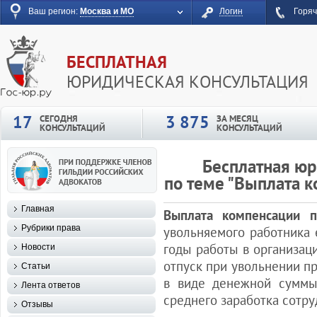
Ваш регион:
Москва и МО
Логин
Горяч
БЕСПЛАТНАЯ
ЮРИДИЧЕСКАЯ КОНСУЛЬТАЦИЯ
17
3 875
СЕГОДНЯ
ЗА МЕСЯЦ
КОНСУЛЬТАЦИЙ
КОНСУЛЬТАЦИЙ
Бесплатная юр
по теме "Выплата 
Главная
Выплата компенсации п
Рубрики права
увольняемого работника 
годы работы в организац
Новости
отпуск при увольнении пр
Статьи
в виде денежной суммы,
Лента ответов
среднего заработка сотру
Отзывы