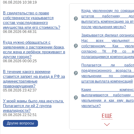
06.08.2026 10:38:19
Когда уволенному по сокращ
В свидетельство о праве
штатов работнику до
собственности указывается
выплатить компенсацию за в
состав унаследованного
после увольнения месяц?
имущества или его стоимость?
06.08.2026 06:48:31
Закрывается филиал организ
Нас всех увольняют
Куда нужно обращаться с
собственному. Как уволи
заявлением о расторжении брака,
согласно ТК РФ со в
если жена и ребёнок проживают в
другом городе?
полагающимися компенсация
06.08.2026 00:00:25
Полагается ли работ
предпенсионного возраста
В течение какого времени
увольнении по сокращ
ставится запрет на въезд в РФ за
административные
штатов выплата компенсаций
правонарушения?
Какие компенса
05.08.2026 23:42:37
выплачиваются работнику
увольнении и как ему выго
У моей мамы было два инсульта.
Полагается ли ей 2 группа
уволиться?
инвалидности?
Имеют ли право меня уволит
ЕЩЕ
05.08.2026 22:52:51
обязаны сократить с выпл
Другие вопросы
компенсации?
Подлежит ли выпл