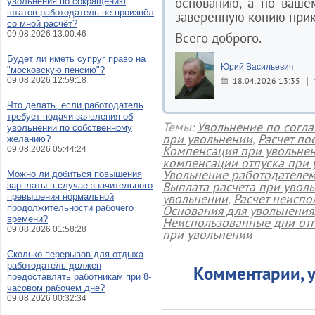
основанию, а по ваше
увольнения по сокращению
штатов работодатель не произвёл
заверенную копию прик
со мной расчёт?
09.08.2026 13:00:46
Всего доброго.
Будет ли иметь супруг право на
Юрий Васильевич
"московскую пенсию"?
09.08.2026 12:59:18
18.04.2026 13:35
Что делать, если работодатель
требует подачи заявления об
Темы:
Увольнение по согл
увольнении по собственному
при увольнении
,
Расчет по
желанию?
Компенсация при увольне
09.08.2026 05:44:24
компенсации отпуска при 
Увольнение работодателе
Можно ли добиться повышения
Выплата расчета при увол
зарплаты в случае значительного
увольнении
,
Расчет неиспо
превышения нормальной
продолжительности рабочего
Основания для увольнения
времени?
Неиспользованные дни отп
09.08.2026 01:58:28
при увольнении
Сколько перерывов для отдыха
работодатель должен
Комментарии, у
предоставлять работникам при 8-
часовом рабочем дне?
09.08.2026 00:32:34