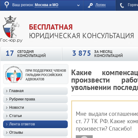
Ваш регион:
Москва и МО
Логин
Горяч
БЕСПЛАТНАЯ
ЮРИДИЧЕСКАЯ КОНСУЛЬТАЦИЯ
17
3 875
СЕГОДНЯ
ЗА МЕСЯЦ
КОНСУЛЬТАЦИЙ
КОНСУЛЬТАЦИЙ
Какие компенса
произвести раб
увольнении послед
Главная
Рубрики права
Новости
Мне выдали соглашение 
Статьи
ст. 77 ТК РФ. Какие к
Лента ответов
произвести? Спасибо!
Отзывы