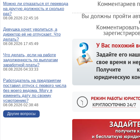
Комментариев по
Можно ли отказаться от перевода
на другую должность и сколько
раз?
Вы должны пройти авт
08.08.2026 22:45:16
Комментировать 
Девушка хочет уволиться, а
зарегистриро
директор её не отпускает. Что
делать?
08.08.2026 17:45:49
У Вас похожий в
Задайте его наш
Что делать, если на работе
задолженность по выплатам
свое время и не
заработной платы?
Получите кв
08.08.2026 04:33:33
юридическую кон
Работодатель на предприятии
поставил отпуск с первого числа
без моего ведома. Могу я
изменить дату по своему
РЕЖИМ РАБОТЫ ЮРИСТО
усмотрению?
КРУГЛОСУТОЧНО 24/7
08.08.2026 02:38:48
Другие вопросы
ЗАДАЙТЕ
получите 
и бесплатную юриди