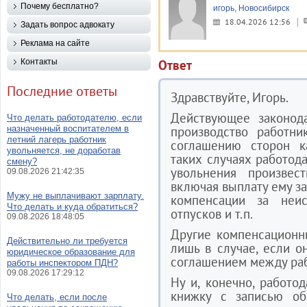
Почему бесплатно?
игорь, Новосибирск
18.04.2026 12:56
Задать вопрос адвокату
Реклама на сайте
Контакты
Ответ
Последние ответы
Здравствуйте, Игорь.
Действующее законода
Что делать работодателю, если
назначенный воспитателем в
производство работни
летний лагерь работник
соглашению сторон к
увольняется, не доработав
таких случаях работод
смену?
увольнения произвес
09.08.2026 21:42:35
включая выплату ему з
Мужу не выплачивают зарплату.
компенсации за неи
Что делать и куда обратиться?
отпусков и т.п.
09.08.2026 18:48:05
Другие компенсационн
Действительно ли требуется
лишь в случае, если 
юридическое образование для
соглашением между раб
работы инспектором ПДН?
09.08.2026 17:29:12
Ну и, конечно, работо
книжку с записью об
Что делать, если после