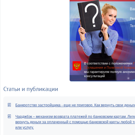
Ва
Ре
Те
Ва
В соответствии с положениями
П
Соглашения и Политикой Конфи
мы гарантируем полную аноним
консультаций
Статьи и публикации
Банкротство застройщика - еще не приговор. Как вернуть свои деньг
Чарджбэк – механизм возврата платежей по банковским картам. Легк
вернуть деньги за оплаченный с помощью банковской карты любой т
или услугу.