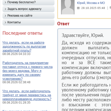
Почему бесплатно?
Юрий, Москва и МО
28.10.2025 05:48
Задать вопрос адвокату
Реклама на сайте
Контакты
Ответ
Последние ответы
Здравствуйте, Юрий.
Да, исходя из содержа
Что делать, если на работе
задолженность по выплатам
должен выплатить
заработной платы?
компенсацию не только 
08.08.2026 04:33:33
очередных отпусков, н
но и за ВСЕ такие
Работодатель на предприятии
компенсации включают
поставил отпуск с первого числа
без моего ведома. Могу я
работнику должны вып
изменить дату по своему
день его работы (смотри
усмотрению?
08.08.2026 02:38:48
Если же работодатель н
уволенному работнику 
Что делать, если работодатель
после увольнения подат
требует от меня перевестись на
либо месту расположен
нижеоплачиваемую должность?
08.08.2026 01:28:35
о взыскании с этог
последним компенсаци