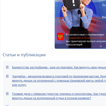
Те
Ва
В соответствии с положениями
П
Соглашения и Политикой Конфи
мы гарантируем полную аноним
консультаций
Статьи и публикации
Банкротство застройщика - еще не приговор. Как вернуть свои деньг
Чарджбэк – механизм возврата платежей по банковским картам. Легк
вернуть деньги за оплаченный с помощью банковской карты любой т
или услугу.
Громкие дела с обманом туристов: причины и перспективы. Как тури
вернуть деньги за испорченный отдых в полном размере?