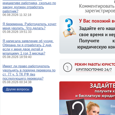
инициативе работника, сколько по
Комментировать 
закону должен отработать
зарегистриро
работник?
06.08.2026 11:32:18
У Вас похожий в
Я беременна. Работодатель хочет
Задайте его наш
меня уволить. Что делать?
05.08.2026 19:51:33
свое время и не
Получите кв
Я написала заявление об уходе.
Обязана ли я отработать 2 дня,
юридическую кон
если у меня двое детей и
младшему 1 год 3 месяца?
05.08.2026 18:59:40
РЕЖИМ РАБОТЫ ЮРИСТО
Имеет ли право работодатель
КРУГЛОСУТОЧНО 24/7
увольнять в порядке перевода по
ст. 77 ч. 5 ТК РФ без
последующего перевода?
05.08.2026 00:34:38
ЗАДАЙТЕ
Другие вопросы
получите 
и бесплатную юриди
Ва
Ре