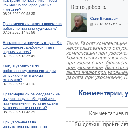
Как грамотно поступить, чтобы
как можно поскорее уйти из
Всего доброго.
компании?
08.08.2026 00:58:35
Юрий Васильевич
Правомерен ли отказ в приеме на
28.10.2025 07:34
работу по причине судимости?
07.08.2026 14:51:56
Темы:
Расчет компенсации
Возможно ли получить отпуск без
неиспользованного отпуск
сохранения заработной платы
компенсации при увольне
задним числом?
07.08.2026 13:35:49
Компенсация при увольне
при увольнении
,
Увольнен
Могу я уволиться по
при увольнении
,
Выплата р
собственному желанию, а дни
выплачивают при увольне
отпуска считать днями
расчета при увольнении
,
П
отработки?
07.08.2026 09:41:10
Комментарии, у
Правомерно ли работодатель не
выдает на руки обходной лист
при увольнении, если не сданы
материальные ценности?
Комментариев по
06.08.2026 17:48:39
При увольнении на
Вы должны пройти авт
испытательном сроке, по