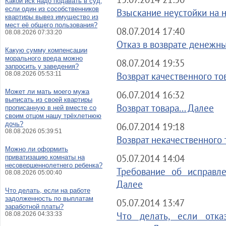
Какой иск надо подавать в суд,
если один из сособственников
Взыскание неустойки на н
квартиры вывез имущество из
мест её общего пользования?
08.07.2014 17:40
08.08.2026 07:33:20
Отказ в возврате денежны
Какую сумму компенсации
морального вреда можно
08.07.2014 19:35
запросить у заведения?
08.08.2026 05:53:11
Возврат качественного тов
Может ли мать моего мужа
06.07.2014 16:32
выписать из своей квартиры
Возврат товара... Далее
прописанную в ней вместе со
своим отцом нашу трёхлетнюю
дочь?
06.07.2014 19:18
08.08.2026 05:39:51
Возврат некачественного т
Можно ли оформить
05.07.2014 14:04
приватизацию комнаты на
несовершеннолетнего ребенка?
Требование об исправле
08.08.2026 05:00:40
Далее
Что делать, если на работе
задолженность по выплатам
05.07.2014 13:47
заработной платы?
Что делать, если отка
08.08.2026 04:33:33