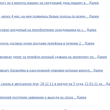
могу ли я вернуть машину на следующий день машину в... Далее
, через 4 мес. на нем появились белые полосы по всему... Далее
оговор кредитный на преобретение холодильника,но с... Далее
ргнуть договор купли продажи телефона в течении 2... Далее
 возврат денег за телефон который сдавала на экспертизу по... Далее
врату батарейки в разодранной упаковке,которые вернул... Далее
газель в автосалоне Агат, 28.12.11 в кредит на 3 года, 22.01.12 из... Д
бителей поступили заявления о выходе из строя... Далее