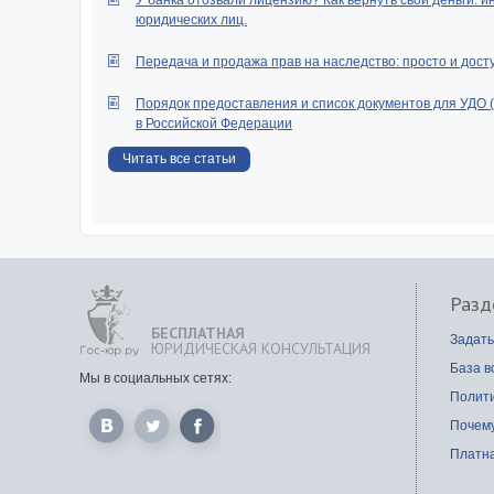
У банка отозвали лицензию? Как вернуть свои деньги: и
юридических лиц.
Передача и продажа прав на наследство: просто и дост
Порядок предоставления и список документов для УДО 
в Российской Федерации
Читать все статьи
Разд
БЕСПЛАТНАЯ
Задать
ЮРИДИЧЕСКАЯ КОНСУЛЬТАЦИЯ
База в
Мы в социальных сетях:
Полит
Почем
Платна