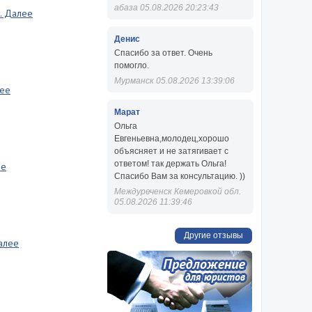
абаза 05.08.2026 20:23:43
.. Далее
Денис
Спасибо за ответ. Очень
помогло.
Мурманск 05.08.2026 13:39:06
лее
Марат
Ольга
Евгеньевна,молодец,хорошо
объясняет и не затягивает с
ответом! так держать Ольга!
ее
Спасибо Вам за консультацию. ))
Междуреченск Кемеровкой обл.
05.08.2026 11:39:46
Другие отзывы
Далее