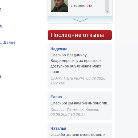
Отзывов:
212
е
Алексей Сергеевич
ее
Консультаций:
763
Последние отзывы
.. Далее
Отзывов:
47
Надежда
Спасибо Владимиру
Владимировичу за простое и
доступное объяснение моих
прав
е
САНКТ ПЕТЕРБУРГ 06.08.2026
16:23:06
Елена
Спасибо! Вы нам очень помогли.
Бологое Тверская область
06.08.2026 10:28:17
Наталья
спасибо ,вы мне очень помогли