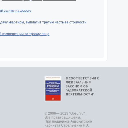
й за яму на дороге
ачу квартиры, выплатит третью часть ее стоимости
й компенсации за травму лица
В СООТВЕТСТВИИ С
ФЕДЕРАЛЬНЫМ
ЗАКОНОМ ОБ
"АДВОКАТСКОЙ
ДЕЯТЕЛЬНОСТИ"
© 2006— 2023 "Gosur.ru",
Все права защищены.
При поддержке Адвокатского
Кабинета Стрельченко Н.А.