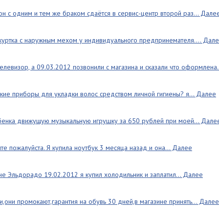
он с одним и тем же браком сдаётся в сервис-центр второй раз... Дале
куртка с наружным мехом у индивидуального предпринемателя.... Дал
елевизор, а 09.03.2012 позвонили с магазина и сказали что оформлена.
ские приборы для укладки волос средством личной гигиены? я... Далее
бенка движущую музыкальную игрушку за 650 рублей при моей... Дале
те пожалуйста. Я купила ноутбук 3 месяца назад и она... Далее
не Эльдорадо 19.02.2012 я купил холодильник и заплатил... Далее
,они промокают,гарантия на обувь 30 дней,в магазине принять... Далее