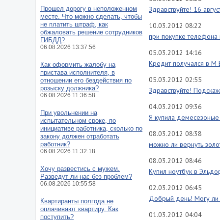
Прошел дорогу в неположенном
Здравствуйте! 16 авгу
месте. Что можно сделать, чтобы
не платить штраф, как
10.03.2012 08:22
обжаловать решение сотрудников
при покупке телефона 
ГИБДД?
06.08.2026 13:37:56
05.03.2012 14:16
Кредит получался в М 
Как оформить жалобу на
пристава исполнителя, в
05.03.2012 02:55
отношении его бездействия по
розыску должника?
Здравствуйте! Подскажи
06.08.2026 11:36:58
04.03.2012 09:36
При увольнении на
Я купила демесезоные 
испытательном сроке, по
инициативе работника, сколько по
08.03.2012 08:38
закону должен отработать
можно ли вернуть золо
работник?
06.08.2026 11:32:18
08.03.2012 08:46
Хочу развестись с мужем.
Купил ноутбук в Эльдо
Разведут ли нас без проблем?
06.08.2026 10:55:58
02.03.2012 06:45
Добрый день! Могу ли 
Квартиранты полгода не
оплачивают квартиру. Как
01.03.2012 04:04
поступить?