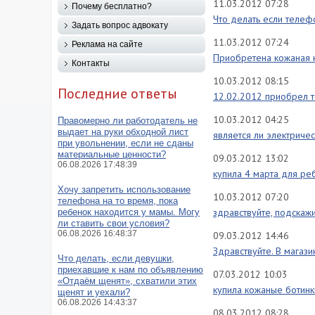
11.03.2012 07:28
Почему бесплатно?
Что делать если телеф
Задать вопрос адвокату
11.03.2012 07:24
Реклама на сайте
Приобретена кожаная 
Контакты
10.03.2012 08:15
Последние ответы
12.02.2012 приобрел т
10.03.2012 04:25
Правомерно ли работодатель не
выдает на руки обходной лист
является ли электриче
при увольнении, если не сданы
материальные ценности?
09.03.2012 13:02
06.08.2026 17:48:39
купила 4 марта для ре
Хочу запретить использование
10.03.2012 07:20
телефона на то время, пока
здравствуйте, подскажи
ребенок находится у мамы. Могу
ли ставить свои условия?
06.08.2026 16:48:37
09.03.2012 14:46
Здравствуйте. В магази
Что делать, если девушки,
приехавшие к нам по объявлению
07.03.2012 10:03
«Отдаём щенят», схватили этих
купила кожаные ботинки
щенят и уехали?
06.08.2026 14:43:37
08.03.2012 08:28