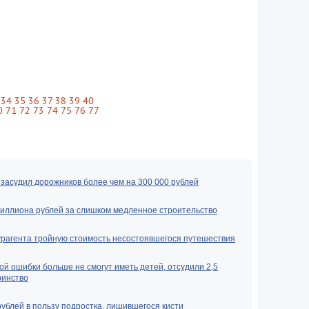
34
35
36
37
38
39
40
0
71
72
73
74
75
76
77
засудил дорожников более чем на 300 000 рублей
миллиона рублей за слишком медленное строительство
урагента тройную стоимость несостоявшегося путешествия
ой ошибки больше не смогут иметь детей, отсудили 2,5
ринство
рублей в пользу подростка, лишившегося кисти