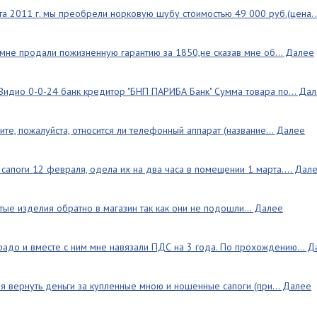
ста 2011 г. мы преобрели норковую шубу стоимостью 49 000 руб.(цена.
мне продали пожизненную гарантию за 1850,не сказав мне об... Далее
Видио 0-0-24 банк кредитор "БНП ПАРИБА Банк" Сумма товара по... Да
те, пожалуйста, относится ли телефонный аппарат (название... Далее
сапоги 12 февраля, одела их на два часа в помещении 1 марта.... Дал
тые изделия обратно в магазин так как они не подошли... Далее
радо и вместе с ним мне навязали ПДС на 3 года. По прохождению... 
я вернуть деньги за купленные мною и ношенные сапоги (при... Далее