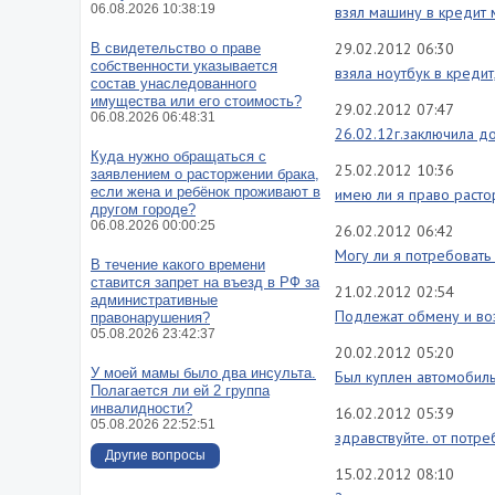
06.08.2026 10:38:19
взял машину в кредит 
29.02.2012 06:30
В свидетельство о праве
собственности указывается
взяла ноутбук в кредит
состав унаследованного
имущества или его стоимость?
29.02.2012 07:47
06.08.2026 06:48:31
26.02.12г.заключила д
Куда нужно обращаться с
25.02.2012 10:36
заявлением о расторжении брака,
если жена и ребёнок проживают в
имею ли я право расто
другом городе?
06.08.2026 00:00:25
26.02.2012 06:42
Могу ли я потребовать
В течение какого времени
ставится запрет на въезд в РФ за
21.02.2012 02:54
административные
Подлежат обмену и воз
правонарушения?
05.08.2026 23:42:37
20.02.2012 05:20
У моей мамы было два инсульта.
Был куплен автомобиль 
Полагается ли ей 2 группа
инвалидности?
16.02.2012 05:39
05.08.2026 22:52:51
здравствуйте. от потре
Другие вопросы
15.02.2012 08:10