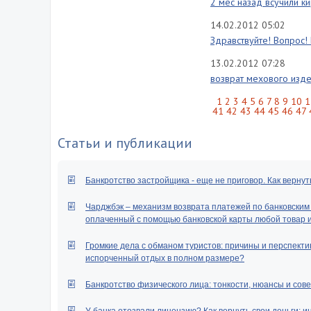
2 мес назад всучили ки
14.02.2012 05:02
Здравствуйте! Вопрос! 
13.02.2012 07:28
возврат мехового изд
1
2
3
4
5
6
7
8
9
10
1
41
42
43
44
45
46
47
Статьи и публикации
Банкротство застройщика - еще не приговор. Как вернут
Чарджбэк – механизм возврата платежей по банковским к
оплаченный с помощью банковской карты любой товар ил
Громкие дела с обманом туристов: причины и перспектив
испорченный отдых в полном размере?
Банкротство физического лица: тонкости, нюансы и сове