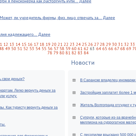
рби я пенсионерка как расторгнуть купи... Далее
Может, ли учредитель фирмы, физ. лицо отвечать за... Далее
елия надлежащего... Далее
1
12
13
14
15
16
17
18
19
20
21
22
23
24
25
26
27
28
29
30
31
32
33
48
49
50
51
52
53
54
55
56
57
58
59
60
61
62
63
64
65
66
67
68
69
7
78
79
80
81
82
83
84
Новости
ь свои деньги?
В Саранске владелец иномарки 
артам. Легко вернуть деньги за
Застройщик заплатит более 1 
и услугу.
Житель Волгограда отсудил у т
ы. Как туристу вернуть деньги за
Супруги, которые из-за врачебн
миллиона на суррогатное мате
ты.
С лесопилки взыскано 500 000 