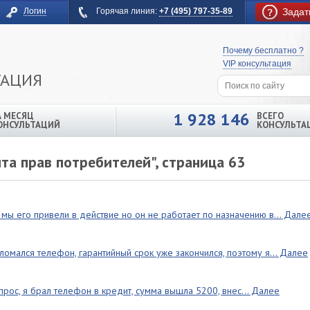
Логин
Горячая линия:
+7 (495) 797-35-89
Задат
Почему бесплатно ?
VIP консультация
ТАЦИЯ
1 928 146
А МЕСЯЦ
ВСЕГО
ОНСУЛЬТАЦИЙ
КОНСУЛЬТА
та прав потребителей", страница 63
мы его привели в действие но он не работает по назначению в... Дале
ломался телефон, гарантийный срок уже закончился, поэтому я... Далее
прос, я брал телефон в кредит, сумма вышла 5200, внес... Далее