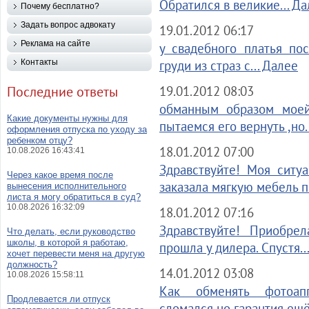
Обратился в великие... Д
Почему бесплатно?
Задать вопрос адвокату
19.01.2012 06:17
Реклама на сайте
у свадебного платья по
Контакты
груди из страз с... Далее
Последние ответы
19.01.2012 08:03
обманным образом моей
Какие документы нужны для
пытаемся его вернуть ,но.
оформления отпуска по уходу за
ребенком отцу?
18.01.2012 07:00
10.08.2026 16:43:41
Здравствуйте! Моя ситуа
Через какое время после
заказала мягкую мебель по
вынесения исполнительного
листа я могу обратиться в суд?
10.08.2026 16:32:09
18.01.2012 07:16
Здравствуйте! Приобре
Что делать, если руководство
школы, в которой я работаю,
прошла у дилера. Спустя..
хочет перевести меня на другую
должность?
14.01.2012 03:08
10.08.2026 15:58:11
Как обменять фотоапп
Продлевается ли отпуск
сломался,но гарантия ещё