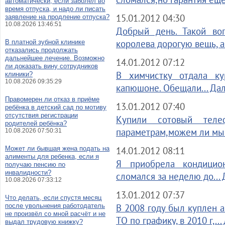
автоматически, если заболел во
время отпуска, и надо ли писать
15.01.2012 04:30
заявление на продление отпуска?
10.08.2026 13:46:51
Добрый день. Такой во
королева дорогую вещь, а.
В платной зубной клинике
отказались продолжать
дальнейшее лечение. Возможно
14.01.2012 07:12
ли доказать вину сотрудников
В химчистку отдала ку
клиники?
10.08.2026 09:35:29
капюшоне. Обещали... Да
Правомерен ли отказ в приёме
13.01.2012 07:40
ребёнка в детский сад по мотиву
отсутствия регистрации
Купили сотовый тел
родителей ребёнка?
параметрам,можем ли мы в
10.08.2026 07:50:31
Может ли бывшая жена подать на
14.01.2012 08:11
алименты для ребенка, если я
Я приобрела кондицио
получаю пенсию по
инвалидности?
сломался за неделю до...
10.08.2026 07:33:12
13.01.2012 07:37
Что делать, если спустя месяц
после увольнения работодатель
В 2008 году был куплен а
не произвёл со мной расчёт и не
ТО по графику, в 2010 г,..
выдал трудовую книжку?