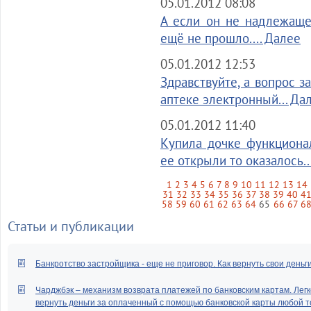
05.01.2012 08:08
А если он не надлежаще
ещё не прошло.... Далее
05.01.2012 12:53
Здравствуйте, а вопрос з
аптеке электронный... Да
05.01.2012 11:40
Купила дочке функциона
ее открыли то оказалось..
1
2
3
4
5
6
7
8
9
10
11
12
13
14
31
32
33
34
35
36
37
38
39
40
4
58
59
60
61
62
63
64
65
66
67
6
Статьи и публикации
Банкротство застройщика - еще не приговор. Как вернуть свои деньг
Чарджбэк – механизм возврата платежей по банковским картам. Легк
вернуть деньги за оплаченный с помощью банковской карты любой т