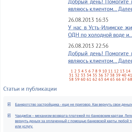
Добрый день! Помогите м
являюсь клиентом... Дале
26.08.2013 16:35
У нас в Усть-Илимске жи
ОДН по холодной воде и..
26.08.2013 22:56
Добрый день! Помогите м
являюсь клиентом... Дале
1
2
3
4
5
6
7
8
9
10
11
12
13
14
31
32
33
34
35
36
37
38
39
40
4
58
59
60
61
62
63
64
65
66
67
6
Статьи и публикации
Банкротство застройщика - еще не приговор. Как вернуть свои деньг
Чарджбэк – механизм возврата платежей по банковским картам. Легк
вернуть деньги за оплаченный с помощью банковской карты любой т
или услугу.