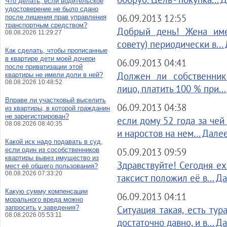
Что делать, если водительское
удостоверение не было сдано
06.09.2013 12:55
после лишения прав управления
транспортным средством?
Добрый день! Жена име
08.08.2026 11:29:27
совету) периодически в...
Как сделать, чтобы прописанные
в квартире дети моей дочери
06.09.2013 04:41
после приватизации этой
Должен ли собственник
квартиры не имели доли в ней?
08.08.2026 10:48:52
лицо, платить 100 % при..
Вправе ли участковый выселить
06.09.2013 04:38
из квартиры, в которой гражданин
не зарегистрирован?
если дому 52 года за чей
08.08.2026 08:40:35
и наростов на нем... Дале
Какой иск надо подавать в суд,
если один из сособственников
05.09.2013 09:59
квартиры вывез имущество из
Здравствуйте! Сегодня ех
мест её общего пользования?
08.08.2026 07:33:20
таксист положил её в... Д
Какую сумму компенсации
06.09.2013 04:11
морального вреда можно
запросить у заведения?
Ситуация такая, есть тур
08.08.2026 05:53:11
достаточно давно, и в... Д