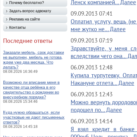
Ленск компанией... Далее
Почему бесплатно?
Задать вопрос адвокату
09.09.2013 07:41
Реклама на сайте
Оплатил услугу, вещь (не
Контакты
мне жутко не... Далее
Последние ответы
09.09.2013 07:19
Здравствуйте, у меня с
Заказали мебель, срок доставки
вследствии чего она... Да
не выполнен, мебель не готова,
ждем уже два месяца. Что
06.09.2013 12:48
делать?
08.08.2026 16:36:49
Купила турпутевку. Оплат
Накануне отлета... Далее
Возможно ли вписание меня в
качестве отца ребёнка в его
свидетельство о рождении во
06.09.2013 12:43
внесудебном порядке?
Можно вернуть дородовой
08.08.2026 15:34:46
подошел по... Далее
Куда нужно обращаться, если
участковые не дают письменных
06.09.2013 14:14
ответов?
08.08.2026 14:45:18
Я взял кредит в банке
000руб. Цель - покупка... 