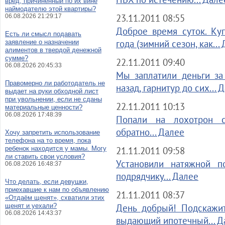
вред, причинённый по их вине
наймодателю этой квартиры?
23.11.2011 08:55
06.08.2026 21:29:17
Доброе время суток. Ку
Есть ли смысл подавать
года (зимний сезон, как...
заявление о назначении
алиментов в твердой денежной
сумме?
22.11.2011 09:40
06.08.2026 20:45:33
Мы заплатили деньги за 
Правомерно ли работодатель не
назад, гарнитур до сих... 
выдает на руки обходной лист
при увольнении, если не сданы
22.11.2011 10:13
материальные ценности?
06.08.2026 17:48:39
Попали на лохотрон с
обратно... Далее
Хочу запретить использование
телефона на то время, пока
ребенок находится у мамы. Могу
21.11.2011 09:58
ли ставить свои условия?
Установили натяжной п
06.08.2026 16:48:37
подрядчику... Далее
Что делать, если девушки,
приехавшие к нам по объявлению
21.11.2011 08:37
«Отдаём щенят», схватили этих
щенят и уехали?
День добрый! Подскажит
06.08.2026 14:43:37
выдающий ипотечный... Д