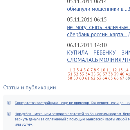
05.11.2011 06:14
обманули мошенники в...
05.11.2011 06:15
не могу снять наличные 
сбербанк россии. карта...
06.11.2011 14:10
КУПИЛА РЕБЕНКУ З
СЛОМАЛАСЬ МОЛНИЯ.ЧТО.
1
2
3
4
5
6
7
8
9
10
11
12
13
14
31
32
33
34
35
36
37
38
39
40
4
58
59
60
61
62
63
64
65
66
67
6
Статьи и публикации
Банкротство застройщика - еще не приговор. Как вернуть свои деньг
Чарджбэк – механизм возврата платежей по банковским картам. Легк
вернуть деньги за оплаченный с помощью банковской карты любой т
или услугу.