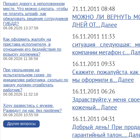
Прошел дорогу в неположенном
21.11.2011 08:48
месте. Что можно сделать, чтобы
не платить штраф, как
МОЖНО ЛИ ВЕРНУТЬ М
обжаловать решение сотрудников
ДНЕЙ ОТ... Далее
ГИБДД?
06.08.2026 13:37:56
16.11.2011 11:33
Как оформить жалобу на
ситуация следующая: 
пристава исполнителя, в
отношении его бездействия по
компании мегафон с... Да
розыску должника?
06.08.2026 11:36:58
16.11.2011 09:33
При увольнении на
Скажите, пожалуйста, как
испытательном сроке, по
мы оформили в... Далее
инициативе работника, сколько по
закону должен отработать
работник?
16.11.2011 06:26
06.08.2026 11:32:18
Здравствуйте,у меня свое
Хочу развестись с мужем.
коженый... Далее
Разведут ли нас без проблем?
06.08.2026 10:55:58
16.11.2011 04:31
Другие вопросы
Добрый день! При прода
гарантийный талон.... Дал