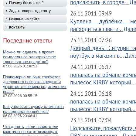
подключить, в городе... Д
Почему бесплатно?
Задать вопрос адвокату
26.11.2011 09:49
Реклама на сайте
Куплена дублёнка ме
Контакты
расходиться швы и... Дал
Последние ответы
25.11.2011 07:26
Добрый день! Ситуция та
Можно ли сдавать в прокат
ноутбук в магазин в... Дал
самодельное электрическое
транспортное средство?
24.11.2011 06:17
07.08.2026 01:30:51
попалась на обмане комп
Правомерно ли банк требуется
пылесос KiRBY который...
досрочного возврата кредита и
угрожает лишением родительских
прав?
24.11.2011 06:18
07.08.2026 00:55:15
попалась на обмане комп
Как увеличить сумму алиментов
пылесос KiRBY который...
на содержание ребенка?
06.08.2026 23:46:41
23.11.2011 07:04
Что делать, если наниматели
Подскажите, пожалуйста, 
квартиры не хотят возмещать
ПВХ по истечению... Дале