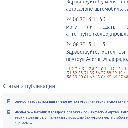
Здравствуйте! у меня сле
автосалоне автомобиль...
24.06.2013 11:50
могу ли сдать ку
антенну(триколор),прошло 
24.06.2013 11:13
Здравствуйте, хотел бы
ноутбук Acer в Эльдорадо,
1
2
3
4
5
6
7
8
9
10
11
12
13
14
31
32
33
34
35
36
37
38
39
40
4
58
59
60
61
62
63
64
65
66
67
6
Статьи и публикации
Банкротство застройщика - еще не приговор. Как вернуть свои деньг
Чарджбэк – механизм возврата платежей по банковским картам. Легк
вернуть деньги за оплаченный с помощью банковской карты любой т
или услугу.