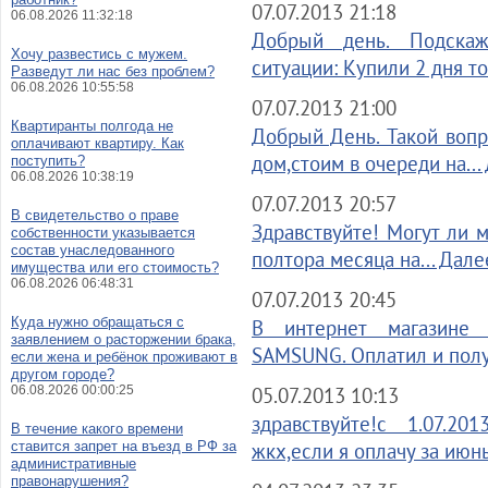
07.07.2013 21:18
06.08.2026 11:32:18
Добрый день. Подскаж
Хочу развестись с мужем.
ситуации: Купили 2 дня то
Разведут ли нас без проблем?
06.08.2026 10:55:58
07.07.2013 21:00
Квартиранты полгода не
Добрый День. Такой воп
оплачивают квартиру. Как
дом,стоим в очереди на...
поступить?
06.08.2026 10:38:19
07.07.2013 20:57
В свидетельство о праве
Здравствуйте! Могут ли 
собственности указывается
состав унаследованного
полтора месяца на... Дале
имущества или его стоимость?
06.08.2026 06:48:31
07.07.2013 20:45
Куда нужно обращаться с
В интернет магазине 
заявлением о расторжении брака,
SAMSUNG. Оплатил и полу
если жена и ребёнок проживают в
другом городе?
06.08.2026 00:00:25
05.07.2013 10:13
здравствуйте!с 1.07.2
В течение какого времени
ставится запрет на въезд в РФ за
жкх,если я оплачу за июнь
административные
правонарушения?