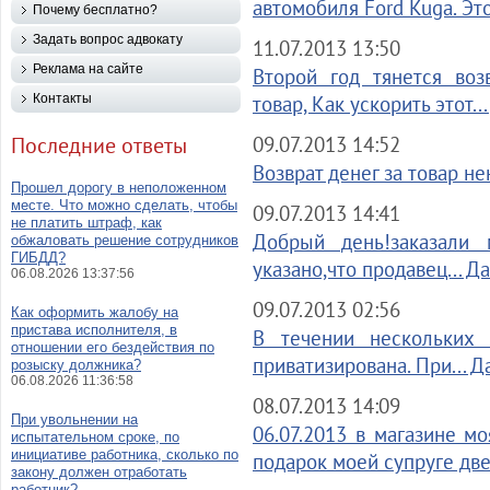
автомобиля Ford Kuga. Это
Почему бесплатно?
Задать вопрос адвокату
11.07.2013 13:50
Реклама на сайте
Второй год тянется воз
Контакты
товар, Как ускорить этот..
Последние ответы
09.07.2013 14:52
Возврат денег за товар н
Прошел дорогу в неположенном
месте. Что можно сделать, чтобы
09.07.2013 14:41
не платить штраф, как
Добрый день!заказали
обжаловать решение сотрудников
ГИБДД?
указано,что продавец... Д
06.08.2026 13:37:56
09.07.2013 02:56
Как оформить жалобу на
пристава исполнителя, в
В течении нескольких 
отношении его бездействия по
приватизирована. При... Д
розыску должника?
06.08.2026 11:36:58
08.07.2013 14:09
При увольнении на
06.07.2013 в магазине м
испытательном сроке, по
инициативе работника, сколько по
подарок моей супруге две
закону должен отработать
работник?