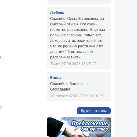
Любовь
Спасибо, Ольга Евгеньевна, за
быстрый отклик. Все очень
грамотно разъяснено. Еще раз
большое спасибо. Только вот
доходов у этих родителей нет.
Что же ребенку расти уже с их
долгами? А потом за них
е
расплачиваться?
Томск 07.08.2026 15:45:17
Елена
Спасибо я Вам очень
блогодарна
Жердевка 07.08.2026 10:10:17
е
Другие отзывы