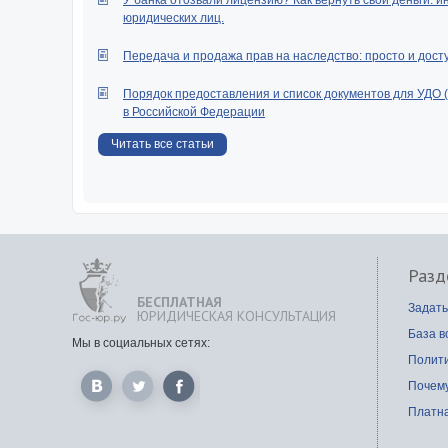
У банка отозвали лицензию? Как вернуть свои деньги: и
юридических лиц.
Передача и продажа прав на наследство: просто и дост
Порядок предоставления и список документов для УДО 
в Российской Федерации
Читать все статьи
Разд
БЕСПЛАТНАЯ
Задать
ЮРИДИЧЕСКАЯ КОНСУЛЬТАЦИЯ
База в
Мы в социальных сетях:
Полит
Почем
Платна