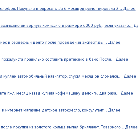
телефон. Покупала в евросеть. За 6 месяцев ремонтировала 2... Далее
возможно ли вернуть комиссию в размере 6000 руб., если указано... Д
тнес в сервесный центр после проведения экспертизы... Далее
 пожалуйста правильно составить претензию в банк. После... Далее
куплен автомобильный навигатор, спустя месяц он сломался,... Далее
те пжл, месяц назад купила кофемашину делонги, два раза... Далее
в интернет магазине детское автокресло, консультант... Далее
после покупки из золотого кольца выпал бриллиант. Товарного... Далее