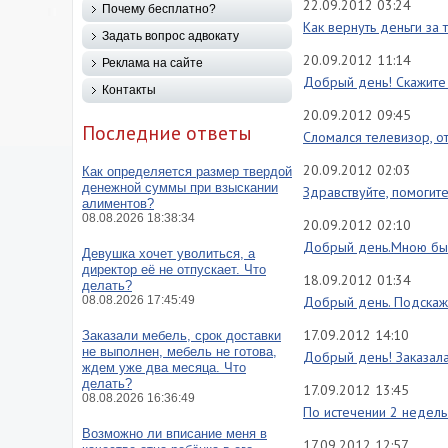
22.09.2012 03:24
Почему бесплатно?
Как вернуть деньги за 
Задать вопрос адвокату
20.09.2012 11:14
Реклама на сайте
Добрый день! Скажите 
Контакты
20.09.2012 09:45
Последние ответы
Сломался телевизор, о
20.09.2012 02:03
Как определяется размер твердой
денежной суммы при взыскании
Здравствуйте, помогите
алиментов?
08.08.2026 18:38:34
20.09.2012 02:10
Добрый день.Мною был 
Девушка хочет уволиться, а
директор её не отпускает. Что
18.09.2012 01:34
делать?
08.08.2026 17:45:49
Добрый день. Подскажи
17.09.2012 14:10
Заказали мебель, срок доставки
не выполнен, мебель не готова,
Добрый день! Заказала 
ждем уже два месяца. Что
делать?
17.09.2012 13:45
08.08.2026 16:36:49
По истечении 2 недель 
Возможно ли вписание меня в
17.09.2012 12:57