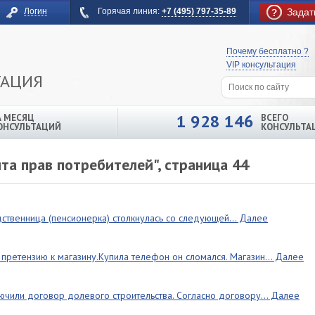
Логин
Горячая линия:
+7 (495) 797-35-89
Задат
Почему бесплатно ?
VIP консультация
ТАЦИЯ
1 928 146
А МЕСЯЦ
ВСЕГО
ОНСУЛЬТАЦИЙ
КОНСУЛЬТА
та прав потребителей", страница 44
твенница (пенсионерка) столкнулась со следующей... Далее
 претензию к магазину.Купила телефон он сломался. Магазин... Далее
лючили договор долевого строительства. Согласно договору... Далее