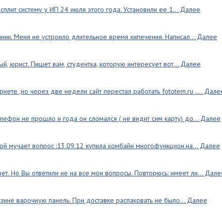
 сплит систему у ИП 24 июля этого года. Установили ее 1... Далее
ник. Меня не устроило длительное время кипечения. Написал... Далее
й, юрист. Пишет вам, студентка, которую интересует вот... Далее
рнете ,но через две недели сайт перестал работать fototem.ru .... Дале
лефон не прошло и года он сломался ( не видит сим карту) до... Далее
кой мучает вопрос :13.09.12 купила комбайн многофункцион.на... Далее
ет. Но Вы ответили не на все мои вопросы. Повторюсь: имеет ли... Дале
азине варочную панель. При доставке распаковать не было... Далее