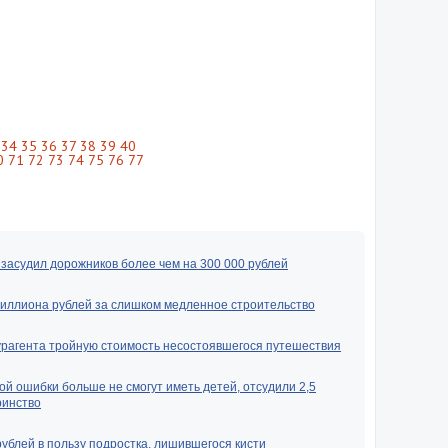
34
35
36
37
38
39
40
0
71
72
73
74
75
76
77
засудил дорожников более чем на 300 000 рублей
миллиона рублей за слишком медленное строительство
урагента тройную стоимость несостоявшегося путешествия
ой ошибки больше не смогут иметь детей, отсудили 2,5
ринство
рублей в пользу подростка, лишившегося кисти