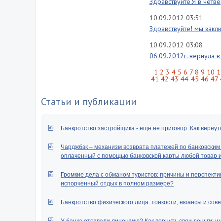
Здравствуйте.Я в четве
10.09.2012 03:51
Здравствуйте! мы закл
10.09.2012 03:08
06.09.2012г. вернула в
1
2
3
4
5
6
7
8
9
10
1
41
42
43
44
45
46
47
Статьи и публикации
Банкротство застройщика - еще не приговор. Как вернут
Чарджбэк – механизм возврата платежей по банковским к
оплаченный с помощью банковской карты любой товар ил
Громкие дела с обманом туристов: причины и перспектив
испорченный отдых в полном размере?
Банкротство физического лица: тонкости, нюансы и сове