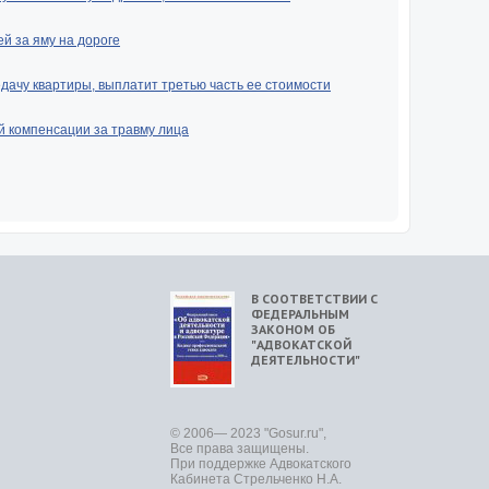
й за яму на дороге
ачу квартиры, выплатит третью часть ее стоимости
й компенсации за травму лица
В СООТВЕТСТВИИ С
ФЕДЕРАЛЬНЫМ
ЗАКОНОМ ОБ
"АДВОКАТСКОЙ
ДЕЯТЕЛЬНОСТИ"
© 2006— 2023 "Gosur.ru",
Все права защищены.
При поддержке Адвокатского
Кабинета Стрельченко Н.А.