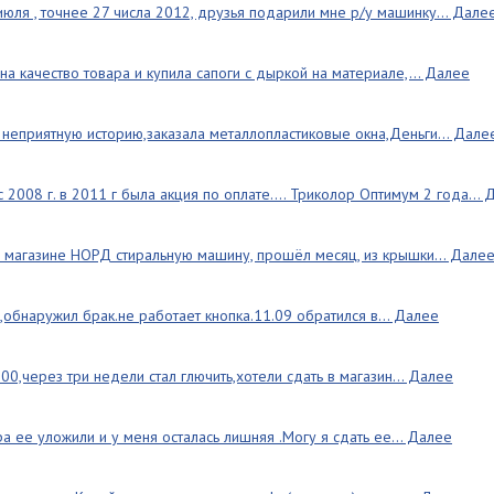
июля , точнее 27 числа 2012, друзья подарили мне р/у машинку... Дале
а качество товара и купила сапоги с дыркой на материале,... Далее
неприятную историю,заказала металлопластиковые окна,Деньги... Дале
с 2008 г. в 2011 г была акция по оплате.... Триколор Оптимум 2 года...
в магазине НОРД стиральную машину, прошёл месяц, из крышки... Дале
,обнаружил брак.не работает кнопка.11.09 обратился в... Далее
0,через три недели стал глючить,хотели сдать в магазин... Далее
ера ее уложили и у меня осталась лишняя .Могу я сдать ее... Далее