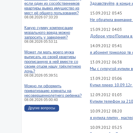
Здравствуйте, в конце 
если один из сособственников
квартиры вывез имущество из
15.09.2012 05:45
мест её общего пользования?
08.08.2026 07:33:20
Не обратила внимание н
Какую сумму компенсации
15.09.2012 04:03
морального вреда можно
Доброе утро!Попала в 
запросить у заведения?
08.08.2026 05:53:11
14.09.2012 05:41
я абонент триколор тв 
Может ли мать моего мужа
выписать из своей квартиры
прописанную в ней вместе со
13.09.2012 06:38
своим отцом нашу трёхлетнюю
Мы с супругой купили 
дочь?
08.08.2026 05:39:51
13.09.2012 05:06
Купил плеер 10.09.12г 
Можно ли оформить
приватизацию комнаты на
12.09.2012 01:03
несовершеннолетнего ребенка?
08.08.2026 05:00:40
Купили телефон за 2100
Другие вопросы
10.09.2012 08:20
я купила плитку , маст
10.09.2012 05:25