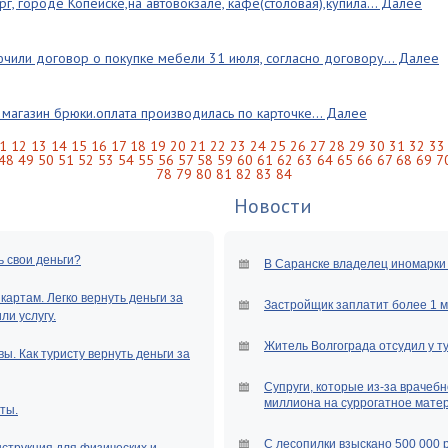
рг, городе Копейске,на автовокзале, кафе(столовая),купила... Далее
ючили договор о покупке мебели 31 июля, согласно договору... Далее
 магазин брюки.оплата производилась по карточке... Далее
1
12
13
14
15
16
17
18
19
20
21
22
23
24
25
26
27
28
29
30
31
32
33
48
49
50
51
52
53
54
55
56
57
58
59
60
61
62
63
64
65
66
67
68
69
7
78
79
80
81
82
83
84
Новости
ь свои деньги?
В Саранске владелец иномарки 
артам. Легко вернуть деньги за
Застройщик заплатит более 1 
и услугу.
Житель Волгограда отсудил у т
ы. Как туристу вернуть деньги за
Супруги, которые из-за врачебн
миллиона на суррогатное мате
ты.
С лесопилки взыскано 500 000 