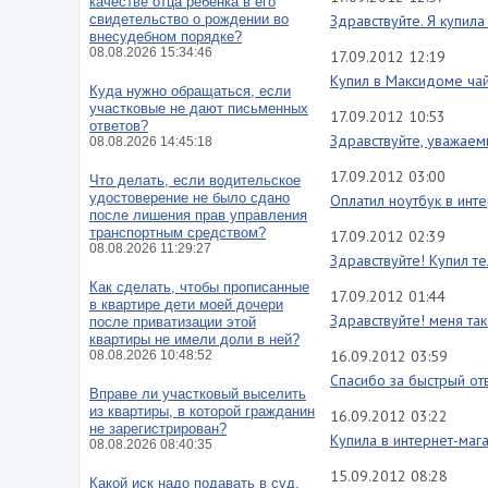
качестве отца ребёнка в его
свидетельство о рождении во
Здравствуйте. Я купила
внесудебном порядке?
08.08.2026 15:34:46
17.09.2012 12:19
Купил в Максидоме чай
Куда нужно обращаться, если
участковые не дают письменных
17.09.2012 10:53
ответов?
Здравствуйте, уважаемы
08.08.2026 14:45:18
17.09.2012 03:00
Что делать, если водительское
удостоверение не было сдано
Оплатил ноутбук в инте
после лишения прав управления
транспортным средством?
17.09.2012 02:39
08.08.2026 11:29:27
Здравствуйте! Купил те
Как сделать, чтобы прописанные
17.09.2012 01:44
в квартире дети моей дочери
Здравствуйте! меня та
после приватизации этой
квартиры не имели доли в ней?
16.09.2012 03:59
08.08.2026 10:48:52
Спасибо за быстрый отв
Вправе ли участковый выселить
из квартиры, в которой гражданин
16.09.2012 03:22
не зарегистрирован?
Купила в интернет-маг
08.08.2026 08:40:35
15.09.2012 08:28
Какой иск надо подавать в суд,