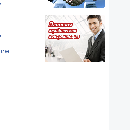
е
е
 Далее
е