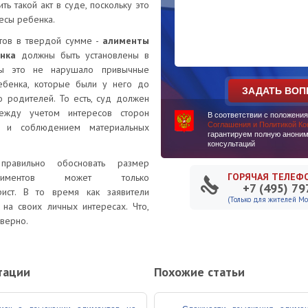
ь такой акт в суде, поскольку это
есы ребенка.
тов в твердой сумме -
алименты
нка
должны быть установлены в
бы это не нарушало привычные
ебенка, которые были у него до
ЗАДАТЬ ВОП
о родителей. То есть, суд должен
между учетом интересов сторон
В соответствии с положени
Соглашения и Политикой К
 и соблюдением материальных
гарантируем полную аноним
консультаций
равильно обосновать размер
ГОРЯЧАЯ ТЕЛЕФ
лиментов может только
+7 (495) 79
ист. В то время как заявители
(Только для жителей Мос
 на своих личных интересах. Что,
еверно.
тации
Похожие статьи