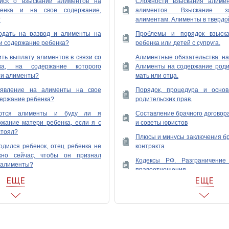
иск о взыскании алиментов на
Сложности взыскания алимен
бенка и на свое содержание,
алиментов. Взыскание з
?
алиментам. Алименты в твердо
одать на развод и алименты на
Проблемы и порядок взыск
и содержание ребенка?
ребенка или детей с супруга.
ть выплату алиментов в связи со
Алиментные обязательства: на 
ка, на содержание которого
Алименты на содержание роди
ти алименты?
мать или отца.
аявление на алименты на свое
Порядок, процедура и осно
держание ребенка?
родительских прав.
аются алименты и буду ли я
Составление брачного договора
ржание матери ребенка, если я с
и советы юристов
стоял?
Плюсы и минусы заключения бр
одился ребенок, отец ребенка не
контракта
жно сейчас, чтобы он признал
Кодексы РФ. Разграничение 
 алименты?
правоотношения
ЕЩЕ
ЕЩЕ
ебенка содержать меня и ребенка
Ипотека и раздел имущества п
Про брачный договор в России..
лименты, но, отец ребенка делать
бенка не признает. Что делать?
Развод...заключительная
местожительства детей после 
ентов на содержание ребенка и