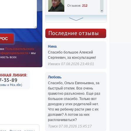
Отзывов:
212
Алексей Сергеевич
Консультаций:
763
Последние отзывы
РОС
Отзывов:
47
Нина
ями
Пользовательского
Спасибо большое Алексей
онфиденциальности
- мы
ность всех
Сергеевич, за консультацию!
Ижевск 07.08.2026 23:49:01
ОННАЯ ЛИНИЯ:
Любовь
7-35-89
Спасибо, Ольга Евгеньевна, за
квы и Мск. обл.)
быстрый отклик. Все очень
грамотно разъяснено. Еще раз
большое спасибо. Только вот
доходов у этих родителей нет.
Что же ребенку расти уже с их
долгами? А потом за них
расплачиваться?
Томск 07.08.2026 15:45:17