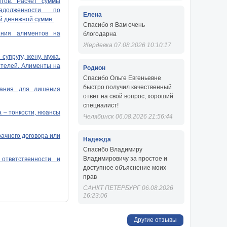
тов. Расчет суммы
адолженности по
Елена
й денежной сумме.
Спасибо я Вам очень
ания алиментов на
блогодарна
Жердевка 07.08.2026 10:10:17
супругу, жену, мужа.
телей. Алименты на
Родион
Спасибо Ольге Евгеньевне
быстро получил качественный
вания для лишения
ответ на свой вопрос, хороший
специалист!
 – тонкости, нюансы
Челябинск 06.08.2026 21:56:44
ачного договора или
Надежда
Спасибо Владимиру
Владимировичу за простое и
ответственности и
доступное объяснение моих
прав
ри разводе
САНКТ ПЕТЕРБУРГ 06.08.2026
16:23:06
.
 часть: порядок
развода и последние
Другие отзывы