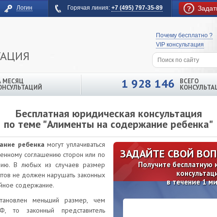
Логин
Горячая линия:
+7 (495) 797-35-89
Задат
Почему бесплатно ?
VIP консультация
ТАЦИЯ
1 928 146
А МЕСЯЦ
ВСЕГО
ОНСУЛЬТАЦИЙ
КОНСУЛЬТА
Бесплатная юридическая консультация
по теме "Алименты на содержание ребенка"
ание ребенка
могут уплачиваться
ЗАДАЙТЕ СВОЙ ВО
менному соглашению сторон или по
Получите бесплатную
ию. В любых из случаев размер
консультац
тов не должен нарушать законных
в течение 1 м
ойное содержание.
становлен меньший размер, чем
, то законный представитель