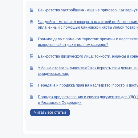
отец ребенка по
дальнейшем?
Банкротство застройщика - еще не приговор. Как вернут
Как уменьшить р
Чарджбэк – механизм возврата платежей по банковским к
ребенка?
оплаченный с помощью банковской карты любой товар ил
Куда писать зая
сумму указать в 
Громкие дела с обманом туристов: причины и перспектив
на ребенка и на с
испорченный отдых в полном размере?
В каком размере
Банкротство физического лица: тонкости, нюансы и сове
алименты на соде
Что я могу сде
У банка отозвали лицензию? Как вернуть свои деньги: и
алиментов на сод
юридических лиц.
Как увеличить 
Передача и продажа прав на наследство: просто и дост
ребенка?
Бывший муж не п
Порядок предоставления и список документов для УДО 
платил ни разу. 
в Российской Федерации
алименты?
Читать все статьи
Отменят ли али
ребенка после ге
Размер алимен
супруги, в период