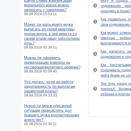
Какую сумму компенсации
Могу я подать 
морального вреда можно
содержание ре
запросить у заведения?
находясь в браке
08.08.2026 05:53:11
Как правильно п
Может ли мать моего мужа
свое содержание 
выписать из своей квартиры
Как можно отмени
прописанную в ней вместе со
смертью ребен
своим отцом нашу трёхлетнюю
дочь?
выплачиваются э
08.08.2026 05:39:51
Как написать з
содержание и со
Можно ли оформить
приватизацию комнаты на
Как рассчитыв
несовершеннолетнего ребенка?
оплачивать соде
08.08.2026 05:00:40
ней в браке не со
Что делать, если на работе
Три года назад р
задолженность по выплатам
признал. Возмо
заработной платы?
ребенка и платил
08.08.2026 04:33:33
Обязан ли отец р
Нужно ли мне в описанной
после развода?
ситуации перечислять дол
бывшего мужа коллекторскому
Хочу подать на а
агентству?
ДНК не хочет и ре
08.08.2026 03:30:11
Взыскание алим