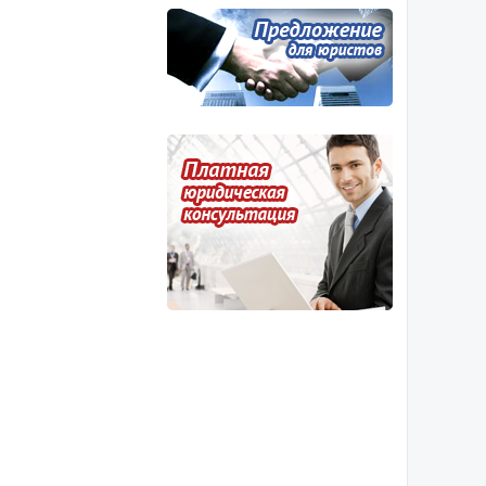
 имущества
кращении брака, и к
одящимся. Алименты.
спертизы в судебном