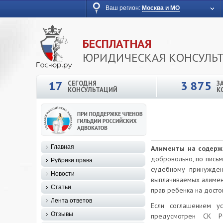
Ваш регион:
Москва и МО
БЕСПЛАТНАЯ
ЮРИДИЧЕСКАЯ КОНСУЛЬ
17
3 875
СЕГОДНЯ
З
КОНСУЛЬТАЦИЙ
К
Главная
Алименты на содерж
добровольно, по пись
Рубрики права
судебному принужден
Новости
выплачиваемых алимен
Статьи
прав ребенка на дост
Лента ответов
Если соглашением у
Отзывы
предусмотрен СК РФ