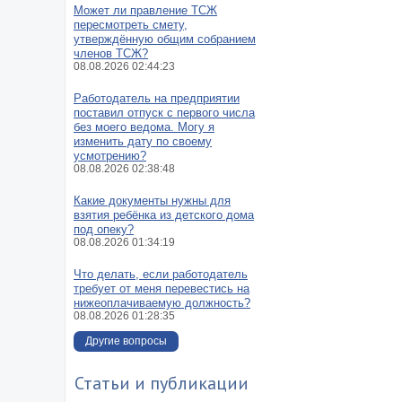
Может ли правление ТСЖ
супруги
пересмотреть смету,
Как взыскать а
утверждённую общим собранием
определить сумм
членов ТСЖ?
08.08.2026 02:44:23
Могу ли я заклю
разводе я не
Работодатель на предприятии
содержание ребе
поставил отпуск с первого числа
без моего ведома. Могу я
Какую сумму ук
изменить дату по своему
взыскании алиме
усмотрению?
супруги?
08.08.2026 02:38:48
Обязан ли роди
Какие документы нужны для
содержание сове
взятия ребёнка из детского дома
под опеку?
Какую сумму алим
08.08.2026 01:34:19
содержание реб
работающего муж
Что делать, если работодатель
требует от меня перевестись на
Развод и взыскан
нижеоплачиваемую должность?
не содержит ребе
08.08.2026 01:28:35
Размер алименто
Другие вопросы
Если освободить
будущем не сможе
Статьи и публикации
Если я подам на 