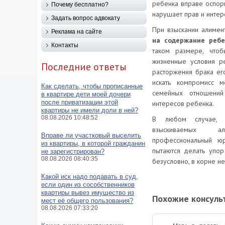
ребенка вправе оспорит
Почему бесплатно?
нарушает прав и интер
Задать вопрос адвокату
При взыскании алимен
Реклама на сайте
на содержание ребе
Контакты
таком размере, что
жизненные условия р
Последние ответы
расторжения брака ег
искать компромисс 
Как сделать, чтобы прописанные
семейных отношений
в квартире дети моей дочери
после приватизации этой
интересов ребенка.
квартиры не имели доли в ней?
08.08.2026 10:48:52
В любом случае, п
взыскиваемых а
Вправе ли участковый выселить
профессиональный юр
из квартиры, в которой гражданин
пытаются делать упор
не зарегистрирован?
08.08.2026 08:40:35
безусловно, в корне н
Какой иск надо подавать в суд,
если один из сособственников
квартиры вывез имущество из
Похожие консуль
мест её общего пользования?
08.08.2026 07:33:20