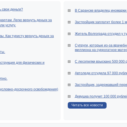
лучать их на свое содержание в
ь свои деньги?
В Саранске владелец иномарки 
азмер алиментов на содержание
артам. Легко вернуть деньги за
Застройщик заплатит более 1 
и услугу.
вление насчет алиментов? Какую
Житель Волгограда отсудил у т
заявлении о взыскании алиментов
ы. Как туристу вернуть деньги за
ебя?
Супруги, которые из-за врачебн
 будет выплачивать бывший муж
миллиона на суррогатное мате
ты.
ржание второго ребенка?
лать, чтобы увеличить сумму
С лесопилки взыскано 500 000 
нструкция для физических и
ержание своего ребенка?
Автоледи отсудила 97 000 рубле
сумму алиментов на содержание
упно.
Застройщик, задержавший перед
латит алименты на ребенка и не
(условно-досрочного освобождения)
Как правильно мне взыскать с него
Девушка получит 100 000 рубле
Читать все новости
менты на содержание второго
нетической экспертизы?
тов на содержание ребенка и
 ее нахождения в отпуске по уходу