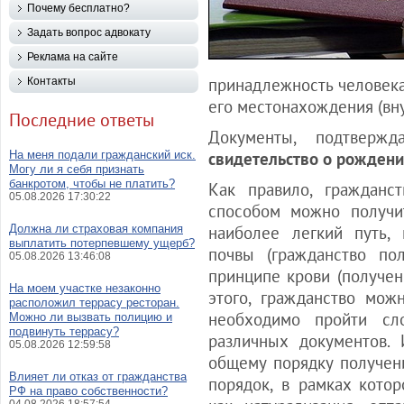
Почему бесплатно?
Задать вопрос адвокату
Реклама на сайте
принадлежность человека 
Контакты
его местонахождения (вну
Последние ответы
Документы, подтверж
На меня подали гражданский иск.
свидетельство о рожден
Могу ли я себя признать
банкротом, чтобы не платить?
Как правило, гражданст
05.08.2026 17:30:22
способом можно получи
Должна ли страховая компания
наиболее легкий путь,
выплатить потерпевшему ущерб?
почвы (гражданство по
05.08.2026 13:46:08
принципе крови (получен
На моем участке незаконно
этого, гражданство мож
расположил террасу ресторан.
необходимо пройти сл
Можно ли вызвать полицию и
подвинуть террасу?
различных документов. 
05.08.2026 12:59:58
общему порядку получен
Влияет ли отказ от гражданства
порядок, в рамках котор
РФ на право собственности?