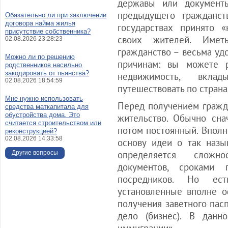
державы или документ
предыдущего гражданст
Обязательно ли при заключении
договора найма жилья
государствах принято «
присутствие собственника?
своих жителей. Имет
02.08.2026 23:28:23
гражданство – весьма уд
Можно ли по решению
причинам: вы можете р
родственников насильно
закодировать от пьянства?
недвижимость, вкла
02.08.2026 18:54:59
путешествовать по стран
Мне нужно использовать
Перед получением гражд
средства маткапитала для
обустройства дома. Это
жительство. Обычно сн
считается строительством или
потом постоянный. Вполн
реконструкцией?
02.08.2026 14:33:58
основу идеи о так назы
определяется сложн
Другие вопросы
документов, сроками 
посредников. Но ест
установленные вполне о
получения заветного пас
дело (бизнес). В данн