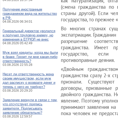
как натурализация, опт
04.08.2026 18:57:54
(смена гражданства по 
Получение иностранным
страны другой). Если че
гражданином вида на жительство
в РФ.
государства, то прежнее 
04.08.2026 06:34:01
Во многих странах суще
Генеральный директор уволился
экспатриации. Гражданин
и получил трудовую книжку, но
изменения в ЕГРЮЛ не внес
разрешение соответ
04.08.2026 05:42:49
гражданства. Имеет п
Муж взял кредиты, когда мы были
государство, если 
в браке. Грозит ли мне какая-либо
противоправные деяния.
ответственность?
03.08.2026 22:55:28
«Двойным гражданство
Несет ли ответственность жена
гражданства сразу 2-х ст
своим имуществом, если муж
признали. Существую
дал расписку о возврате денег и
теперь с него их требуют?
договоры, призванные 
03.08.2026 20:29:20
двойного гражданства. 
явление. Поэтому уполно
Заявление вернули в связи с тем,
что отсутствует подпись
принимают заявления на 
заявителя. Подписывать
пока человек не предост
заявление обязательно?
03.08.2026 12:59:57