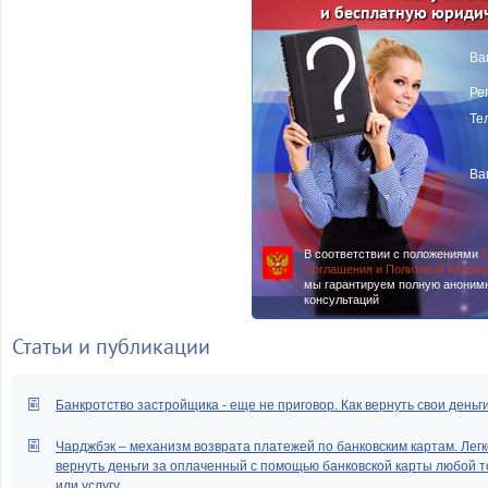
и бесплатную юриди
Ва
Ре
Те
Ва
В соответствии с положениями
П
Соглашения и Политикой Конфи
мы гарантируем полную аноним
консультаций
Статьи и публикации
Банкротство застройщика - еще не приговор. Как вернуть свои деньг
Чарджбэк – механизм возврата платежей по банковским картам. Легк
вернуть деньги за оплаченный с помощью банковской карты любой т
или услугу.