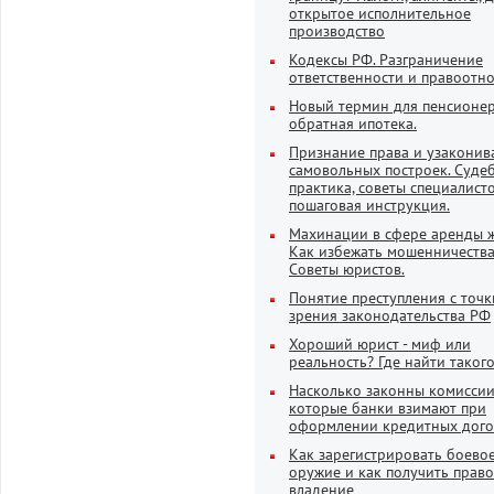
открытое исполнительное
производство
Кодексы РФ. Разграничение
ответственности и правоотн
Новый термин для пенсионер
обратная ипотека.
Признание права и узаконив
самовольных построек. Суде
практика, советы специалисто
пошаговая инструкция.
Махинации в сфере аренды ж
Как избежать мошенничества
Советы юристов.
Понятие преступления с точк
зрения законодательства РФ
Хороший юрист - миф или
реальность? Где найти таког
Насколько законны комиссии
которые банки взимают при
оформлении кредитных дого
Как зарегистрировать боево
оружие и как получить право
владение