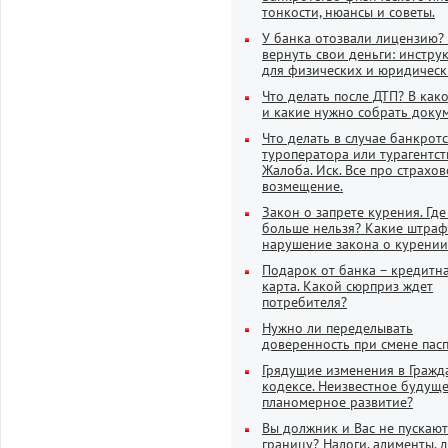
тонкости, нюансы и советы.
У банка отозвали лицензию?
вернуть свои деньги: инстру
для физических и юридическ
Что делать после ДТП? В как
и какие нужно собрать доку
Что делать в случае банкрот
туроператора или турагентст
Жалоба. Иск. Все про страхов
возмещение.
Закон о запрете курения. Где
больше нельзя? Какие штраф
нарушение закона о курении
Подарок от банка – кредитн
карта. Какой сюрприз ждет
потребителя?
Нужно ли переделывать
доверенность при смене пас
Грядущие изменения в Гражд
кодексе. Неизвестное будущ
планомерное развитие?
Вы должник и Вас не пускают
границу? Налоги, алименты, 