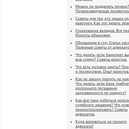
Можно ли подделать почерк?
Почерковедческая экспертиз
Советы для тех, кто решил сд
квартиру. Как это делать пра
Страхование вкладов. Вся пр
Юристы объясняют.
Обращение в суд. Статьи рас
Полезные советы от адвокато
Что делать, если банкомат в
всю сумму? Советы юристов.
Что есть договор ренты? Пр
и последствия. Опыт юристов
Как по закону платить по кр
Что делать, если банк требуе
досрочного погашения
задолженности по кредиту?
Как все-таки добиться испол
судебного решения? Что нуж
проконтролировать? Советы
адвокатов.
Куда жаловаться на плохого
адвоката?