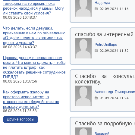
Надежда
телефона на то время, пока
ребенок находится у мамы. Могу
02.09.2024 14:16
ли ставить свои условия?
06.08.2026 16:48:37
Что делать, если девушки,
спасибо за интересный
приехавшие к нам по объявлению
«Отдаём щенят», схватили этих
щенят и уехали?
PetroUniffupe
06.08.2026 14:43:37
02.09.2024 11:52
Прошел дорогу в неположенном
месте. Что можно сделать, чтобы
не платить штраф, как
обжаловать решение сотрудников
Спасибо за консуль
ГИБДД?
колективу.
06.08.2026 13:37:56
Как оформить жалобу на
Александр. Григорьевич
пристава исполнителя, в
01.09.2024 21:24
отношении его бездействия по
розыску должника?
06.08.2026 11:36:58
Другие вопросы
Спасибо за подробную к
Василий