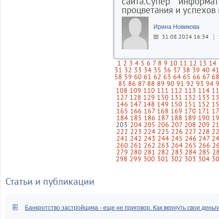
сайта.Супер информа
процветания и успехов 
Ирина Новикова
31.08.2024 16:34
1
2
3
4
5
6
7
8
9
10
11
12
13
14
31
32
33
34
35
36
37
38
39
40
4
58
59
60
61
62
63
64
65
66
67
6
85
86
87
88
89
90
91
92
93
94
108
109
110
111
112
113
114
1
127
128
129
130
131
132
133
1
146
147
148
149
150
151
152
1
165
166
167
168
169
170
171
1
184
185
186
187
188
189
190
1
203
204
205
206
207
208
209
2
222
223
224
225
226
227
228
2
241
242
243
244
245
246
247
2
260
261
262
263
264
265
266
2
279
280
281
282
283
284
285
2
298
299
300
301
302
303
304
3
Статьи и публикации
Банкротство застройщика - еще не приговор. Как вернуть свои деньг