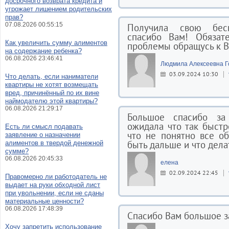
досрочного возврата кредита и
угрожает лишением родительских
прав?
07.08.2026 00:55:15
Получила свою бесп
спасибо Вам! Обязат
Как увеличить сумму алиментов
проблемы обращусь к В
на содержание ребенка?
06.08.2026 23:46:41
Людмила Алексеевна Г
03.09.2024 10:30
Что делать, если наниматели
квартиры не хотят возмещать
вред, причинённый по их вине
наймодателю этой квартиры?
06.08.2026 21:29:17
Большое спасибо за
ожидала что так быстро
Есть ли смысл подавать
что не понятно все об
заявление о назначении
быть дальше и что дела
алиментов в твердой денежной
сумме?
06.08.2026 20:45:33
елена
02.09.2024 22:45
Правомерно ли работодатель не
выдает на руки обходной лист
при увольнении, если не сданы
материальные ценности?
06.08.2026 17:48:39
Спасибо Вам большое з
Хочу запретить использование