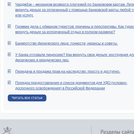
Чарджбэк – механизм возврата платежей по банковским картам. Легк
вернуть деньги за оплаченный с помощью банковской карты любой т
или услугу.
Громкие дела с обманом туристов: причины и перспективы. Как тури
вернуть деньги за испорченный отдых в полном размере?
Банкротство физического лица: тонкости, нюансы и советы.
У банка отозвали лицензию? Как вернуть свои деньги: инструкция дл
физических и юридических лиц.
Передача и продажа прав на наследство: просто и доступно.
Порядок предоставления и список документов для УДО (условно-
досрочного освобождения) в Российской Федерации
Читать все статьи
Разделы сайт