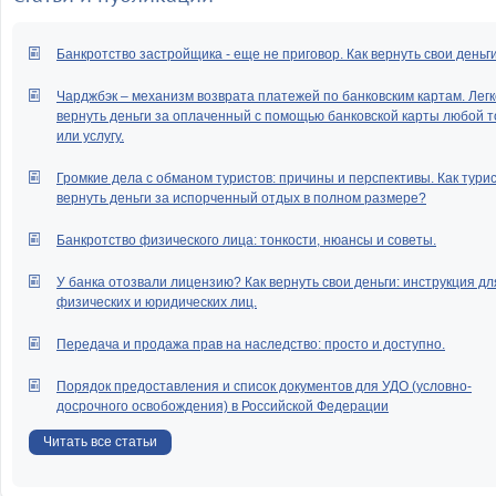
Банкротство застройщика - еще не приговор. Как вернуть свои деньг
Чарджбэк – механизм возврата платежей по банковским картам. Легк
вернуть деньги за оплаченный с помощью банковской карты любой т
или услугу.
Громкие дела с обманом туристов: причины и перспективы. Как тури
вернуть деньги за испорченный отдых в полном размере?
Банкротство физического лица: тонкости, нюансы и советы.
У банка отозвали лицензию? Как вернуть свои деньги: инструкция дл
физических и юридических лиц.
Передача и продажа прав на наследство: просто и доступно.
Порядок предоставления и список документов для УДО (условно-
досрочного освобождения) в Российской Федерации
Читать все статьи