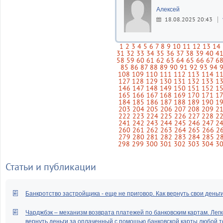
Алексей
18.08.2025 20:43
1
2
3
4
5
6
7
8
9
10
11
12
13
14
31
32
33
34
35
36
37
38
39
40
4
58
59
60
61
62
63
64
65
66
67
6
85
86
87
88
89
90
91
92
93
94
108
109
110
111
112
113
114
1
127
128
129
130
131
132
133
1
146
147
148
149
150
151
152
1
165
166
167
168
169
170
171
1
184
185
186
187
188
189
190
1
203
204
205
206
207
208
209
2
222
223
224
225
226
227
228
2
241
242
243
244
245
246
247
2
260
261
262
263
264
265
266
2
279
280
281
282
283
284
285
2
298
299
300
301
302
303
304
3
Статьи и публикации
Банкротство застройщика - еще не приговор. Как вернуть свои деньг
Чарджбэк – механизм возврата платежей по банковским картам. Легк
вернуть деньги за оплаченный с помощью банковской карты любой т