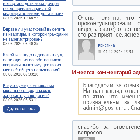
в квартире дети моей дочери
после приватизации этой
квартиры не имели доли в ней?
Очень приятно, что
08.08.2026 10:48:52
проконсультировали,
виде(на сайте) ответ н
Вправе ли участковый выселить
сто раз приятнее, яснее
из квартиры, в которой гражданин
не зарегистрирован?
08.08.2026 08:40:35
Кристина
09.12.2024 15:58
Какой иск надо подавать в суд,
если один из сособственников
квартиры вывез имущество из
мест её общего пользования?
Имеется комментарий ад
08.08.2026 07:33:20
Благодарим за отзыв,
Какую сумму компенсации
На наш взгляд ответ
морального вреда можно
понятно, что именн
запросить у заведения?
08.08.2026 05:53:11
признательны за л
admin@gos-ur.ru . Сп
Другие вопросы
спасибо за ответ.теп
вопросов.