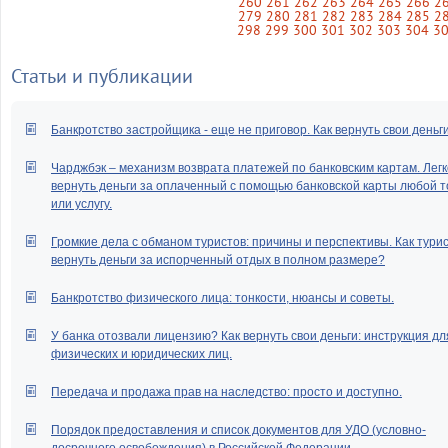
260
261
262
263
264
265
266
2
279
280
281
282
283
284
285
2
298
299
300
301
302
303
304
3
Статьи и публикации
Банкротство застройщика - еще не приговор. Как вернуть свои деньг
Чарджбэк – механизм возврата платежей по банковским картам. Легк
вернуть деньги за оплаченный с помощью банковской карты любой т
или услугу.
Громкие дела с обманом туристов: причины и перспективы. Как тури
вернуть деньги за испорченный отдых в полном размере?
Банкротство физического лица: тонкости, нюансы и советы.
У банка отозвали лицензию? Как вернуть свои деньги: инструкция дл
физических и юридических лиц.
Передача и продажа прав на наследство: просто и доступно.
Порядок предоставления и список документов для УДО (условно-