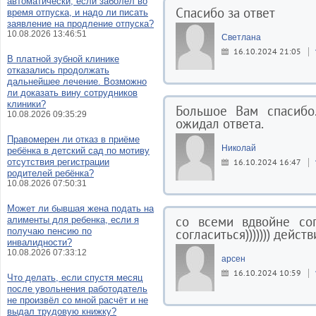
автоматически, если заболел во
Спасибо за ответ
время отпуска, и надо ли писать
заявление на продление отпуска?
10.08.2026 13:46:51
Светлана
16.10.2024 21:05
В платной зубной клинике
отказались продолжать
дальнейшее лечение. Возможно
ли доказать вину сотрудников
клиники?
Большое Вам спасибо
10.08.2026 09:35:29
ожидал ответа.
Правомерен ли отказ в приёме
Николай
ребёнка в детский сад по мотиву
отсутствия регистрации
16.10.2024 16:47
родителей ребёнка?
10.08.2026 07:50:31
Может ли бывшая жена подать на
со всеми вдвойне со
алименты для ребенка, если я
получаю пенсию по
согласиться))))))) дейс
инвалидности?
10.08.2026 07:33:12
арсен
16.10.2024 10:59
Что делать, если спустя месяц
после увольнения работодатель
не произвёл со мной расчёт и не
выдал трудовую книжку?