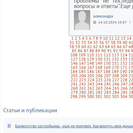
проблемы не последн
вопросы и ответы".Еще 
александра
14.10.2024 10:07
1
2
3
4
5
6
7
8
9
10
11
12
13
14
31
32
33
34
35
36
37
38
39
40
4
58
59
60
61
62
63
64
65
66
67
6
85
86
87
88
89
90
91
92
93
94
108
109
110
111
112
113
114
1
127
128
129
130
131
132
133
1
146
147
148
149
150
151
152
1
165
166
167
168
169
170
171
1
184
185
186
187
188
189
190
1
203
204
205
206
207
208
209
2
222
223
224
225
226
227
228
2
241
242
243
244
245
246
247
2
260
261
262
263
264
265
266
2
279
280
281
282
283
284
285
2
298
299
300
301
302
303
304
3
Статьи и публикации
Банкротство застройщика - еще не приговор. Как вернуть свои деньг