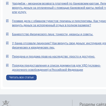
Чарджбэк – механизм возврата платежей по банковским картам. Легк
вернуть деньги за оплаченный с помощью банковской карты любой т
или услугу.
Громкие дела с обманом туристов: причины и перспективы. Как тури
вернуть деньги за испорченный отдых в полном размере?
Банкротство физического лица: тонкости, нюансы и советы.
У банка отозвали лицензию? Как вернуть свои деньги: инструкция дл
физических и юридических лиц.
Передача и продажа прав на наследство: просто и доступно.
Порядок предоставления и список документов для УДО (условно-
досрочного освобождения) в Российской Федерации
Читать все статьи
Разделы сайт