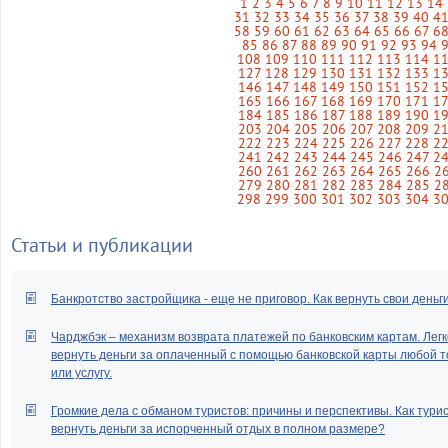
1
2
3
4
5
6
7
8
9
10
11
12
13
14
31
32
33
34
35
36
37
38
39
40
4
58
59
60
61
62
63
64
65
66
67
6
85
86
87
88
89
90
91
92
93
94
108
109
110
111
112
113
114
1
127
128
129
130
131
132
133
1
146
147
148
149
150
151
152
1
165
166
167
168
169
170
171
1
184
185
186
187
188
189
190
1
203
204
205
206
207
208
209
2
222
223
224
225
226
227
228
2
241
242
243
244
245
246
247
2
260
261
262
263
264
265
266
2
279
280
281
282
283
284
285
2
298
299
300
301
302
303
304
3
Статьи и публикации
Банкротство застройщика - еще не приговор. Как вернуть свои деньг
Чарджбэк – механизм возврата платежей по банковским картам. Легк
вернуть деньги за оплаченный с помощью банковской карты любой т
или услугу.
Громкие дела с обманом туристов: причины и перспективы. Как тури
вернуть деньги за испорченный отдых в полном размере?