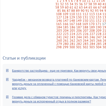
1
2
3
4
5
6
7
8
9
10
11
12
13
14
31
32
33
34
35
36
37
38
39
40
4
58
59
60
61
62
63
64
65
66
67
6
85
86
87
88
89
90
91
92
93
94
108
109
110
111
112
113
114
1
127
128
129
130
131
132
133
1
146
147
148
149
150
151
152
1
165
166
167
168
169
170
171
1
184
185
186
187
188
189
190
1
203
204
205
206
207
208
209
2
222
223
224
225
226
227
228
2
241
242
243
244
245
246
247
2
260
261
262
263
264
265
266
2
279
280
281
282
283
284
285
2
298
299
300
301
302
303
304
3
Статьи и публикации
Банкротство застройщика - еще не приговор. Как вернуть свои деньг
Чарджбэк – механизм возврата платежей по банковским картам. Легк
вернуть деньги за оплаченный с помощью банковской карты любой т
или услугу.
Громкие дела с обманом туристов: причины и перспективы. Как тури
вернуть деньги за испорченный отдых в полном размере?