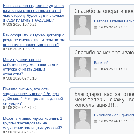
Бывшая жена подала в суд иск о
Спасибо за оперативнос
взыскании с меня алиментов. В
чью сторону будет суд и сколько
я буду платить в будущем?
Петрова Татьяна Васи
07.08.2026 10:40:26
16.05.2024 23:02
Как оформить с мужем договор о
разделе имущества, чтобы потом
он не смог отказаться от него?
07.08.2026 10:39:51
Спасибо за исчерпываю
Могу я уволиться по
Василий
собственному желанию, а дни
16.05.2024 15:29
отпуска считать днями
отработки?
07.08.2026 09:41:10
Пришло письмо, что есть
Благодарю вас за отв
задолженность перед "Ридерз
меня.теперь скажу вс
Дайджест". Что делать в данной
ситуации?
консультация.!!!!!
07.08.2026 04:36:22
Симонова Зоя Ефимов
Может ли инвалид-колясочник 1
16.05.2024 10:36
группы претендовать на
улучшение жилищных условий?
07.08.2026 02:37:53