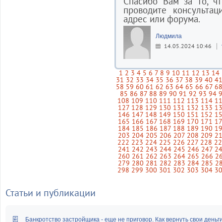
Спасибо Вам за то, ч
проводите консультац
адрес или форума.
Людмила
14.05.2024 10:46
1
2
3
4
5
6
7
8
9
10
11
12
13
14
31
32
33
34
35
36
37
38
39
40
4
58
59
60
61
62
63
64
65
66
67
6
85
86
87
88
89
90
91
92
93
94
108
109
110
111
112
113
114
1
127
128
129
130
131
132
133
1
146
147
148
149
150
151
152
1
165
166
167
168
169
170
171
1
184
185
186
187
188
189
190
1
203
204
205
206
207
208
209
2
222
223
224
225
226
227
228
2
241
242
243
244
245
246
247
2
260
261
262
263
264
265
266
2
279
280
281
282
283
284
285
2
298
299
300
301
302
303
304
3
Статьи и публикации
Банкротство застройщика - еще не приговор. Как вернуть свои деньг