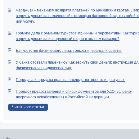
Чарджбэк – механизм возврата платежей по банковским картам. Легк
вернуть деньги за оплаченный с помощью банковской карты любой т
или услугу.
Громкие дела с обманом туристов: причины и перспективы. Как тури
вернуть деньги за испорченный отдых в полном размере?
Банкротство физического лица: тонкости, нюансы и советы.
У банка отозвали лицензию? Как вернуть свои деньги: инструкция дл
физических и юридических лиц.
Передача и продажа прав на наследство: просто и доступно.
Порядок предоставления и список документов для УДО (условно-
досрочного освобождения) в Российской Федерации
Читать все статьи