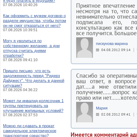
я буду платить в будущем?
Приятное впечатление 
07.08.2026 10:40:26
несмотря на то, что с
невнимательно отнесла
Как оформить с мужем договор о
разделе имущества, чтобы потом
подписала его, по
он не смог отказаться от него?
консультацию как все и
07.08.2026 10:39:51
все получится. Большое
Могу я уволиться по
пискунова марина
собственному желанию, а дни
04.08.2012 09:14
отпуска считать днями
отработки?
07.08.2026 09:41:10
Пришло письмо, что есть
Спасибо за оперативны
задолженность перед "Ридерз
ваш ответ, в вопросе
Дайджест". Что делать в данной
дат.....а мне ответи
ситуации?
07.08.2026 04:36:22
получение......вопрос к
право или нет......хоте
Может ли инвалид-колясочник 1
группы претендовать на
Мария
улучшение жилищных условий?
02.08.2012 09:41
07.08.2026 02:37:53
Можно ли сдавать в прокат
самодельное электрическое
Имеется комментарий ад
транспортное средство?