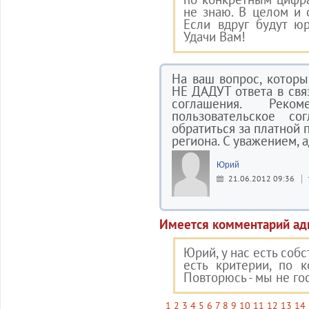
не знаю. В целом и 
Если вдруг будут ю
Удачи Вам!
На ваш вопрос, которы
НЕ ДАДУТ ответа в свя
соглашения. Реко
пользовательское со
обратиться за платной
региона. С уважением, 
Юрий
21.06.2012 09:36
Имеется комментарий ад
Юрий, у нас есть соб
есть критерии, по 
Повторюсь - мы не го
1
2
3
4
5
6
7
8
9
10
11
12
13
14