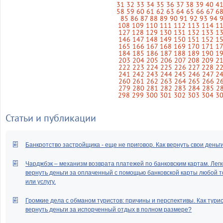
31
32
33
34
35
36
37
38
39
40
4
58
59
60
61
62
63
64
65
66
67
6
85
86
87
88
89
90
91
92
93
94
108
109
110
111
112
113
114
1
127
128
129
130
131
132
133
1
146
147
148
149
150
151
152
1
165
166
167
168
169
170
171
1
184
185
186
187
188
189
190
1
203
204
205
206
207
208
209
2
222
223
224
225
226
227
228
2
241
242
243
244
245
246
247
2
260
261
262
263
264
265
266
2
279
280
281
282
283
284
285
2
298
299
300
301
302
303
304
3
Статьи и публикации
Банкротство застройщика - еще не приговор. Как вернуть свои деньг
Чарджбэк – механизм возврата платежей по банковским картам. Легк
вернуть деньги за оплаченный с помощью банковской карты любой т
или услугу.
Громкие дела с обманом туристов: причины и перспективы. Как тури
вернуть деньги за испорченный отдых в полном размере?