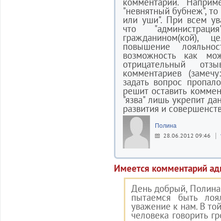
комментарии. Наприм
"невнятный бубнеж", то
или уши". При всем ув
что "администраци
гражданином(кой), 
повышение лояльнос
возможность как мо
отрицательный отз
комментариев (замечу
задать вопрос пропало
решит оставить коммен
"язва" лишь укрепит д
развития и совершенст
Полина
28.06.2012 09:46
Имеется комментарий ад
День добрый, Полина.
пытаемся быть лоя
уважение к нам. В то
человека говорить гр