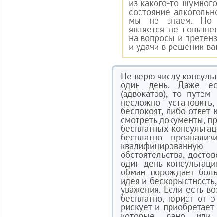
из какого-то шумног
состояние алкогольн
мы не знаем. Но 
является не повышен
на вопросы и претенз
и удачи в решении в
Не верю числу консуль
один день. Даже ес
(адвокатов), то путе
несложно установить
беспокоят, либо ответ 
смотреть документы, пр
бесплатных консультаци
бесплатно проанали
квалифицированную
обстоятельства, досто
один день консультаци
обман порождает бол
идея и бескорыстность,
уважения. Если есть в
бесплатно, юрист от э
рискует и приобретает 
которые рано или 