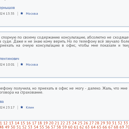
Чернышов
024 13:35
Москва
 спорную по своему содержанию консультацию, абсолютно не сходящее
в суде. Даже и не знаю кому верить. Но по телефону всё звучало бол
риехать на очную консультацию в офис, чтобы мне показали и ткн
лентинович
024 10:01
Москва
лефону получила, но приехать в офис не могу - далеко. Жаль, что мне
оговора на страхование.
ова
024 23:17
Клин
1
12
13
14
15
16
17
18
19
20
21
22
23
24
25
26
27
28
29
30
31
32
33
48
49
50
51
52
53
54
55
56
57
58
59
60
61
62
63
64
65
66
67
68
69
7