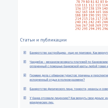
78
79
80
81
82
83
8
110
111
112
113
114
136
137
138
139
140
162
163
164
165
166
188
189
190
191
192
214
215
216
217
218
240
241
242
243
244
266
267
268
269
270
292
293
294
295
296
Статьи и публикации
Банкротство застройщика - еще не приговор. Как вернут
Чарджбэк – механизм возврата платежей по банковским к
оплаченный с помощью банковской карты любой товар ил
Громкие дела с обманом туристов: причины и перспектив
испорченный отдых в полном размере?
Банкротство физического лица: тонкости, нюансы и сове
У банка отозвали лицензию? Как вернуть свои деньги: и
юридических лиц.