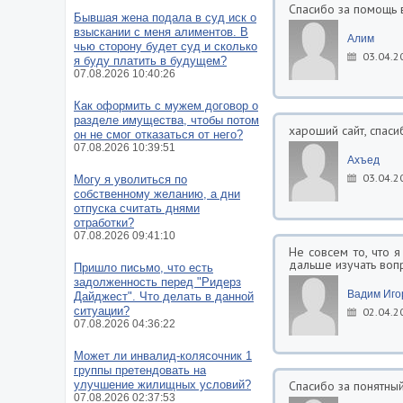
Спасибо за помощь в
Бывшая жена подала в суд иск о
взыскании с меня алиментов. В
Алим
чью сторону будет суд и сколько
03.04.2
я буду платить в будущем?
07.08.2026 10:40:26
Как оформить с мужем договор о
разделе имущества, чтобы потом
хароший сайт, спаси
он не смог отказаться от него?
07.08.2026 10:39:51
Ахъед
03.04.2
Могу я уволиться по
собственному желанию, а дни
отпуска считать днями
отработки?
07.08.2026 09:41:10
Не совсем то, что 
дальше изучать воп
Пришло письмо, что есть
задолженность перед "Ридерз
Вадим Иго
Дайджест". Что делать в данной
ситуации?
02.04.2
07.08.2026 04:36:22
Может ли инвалид-колясочник 1
группы претендовать на
улучшение жилищных условий?
Спасибо за понятный
07.08.2026 02:37:53