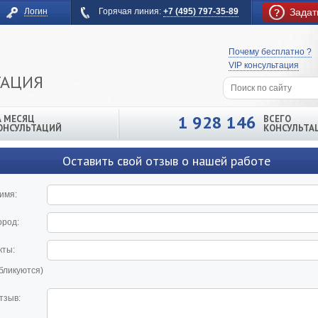
Логин
Горячая линия:
+7 (495) 797-35-89
Задат
Почему бесплатно ?
VIP консультация
ТАЦИЯ
1 928 146
А МЕСЯЦ
ВСЕГО
ОНСУЛЬТАЦИЙ
КОНСУЛЬТА
Оставить свой отзыв о нашей работе
имя:
ород:
кты:
убликуются)
тзыв: