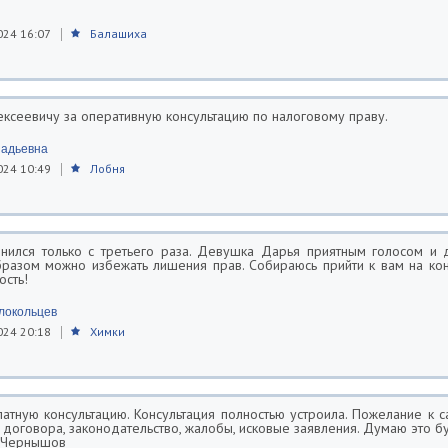
024 16:07
Балашиха
ексеевичу за оперативную консультацию по налоговому праву.
надьевна
024 10:49
Лобня
нился только с третьего раза. Девушка Дарья приятным голосом и
бразом можно избежать лишения прав. Собираюсь прийти к вам на ко
ость!
локольцев
024 20:18
Химки
атную консультацию. Консультация полностью устроила. Пожелание к са
 договора, законодательство, жалобы, исковые заявления. Думаю это б
й Чернышов