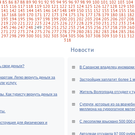
4
85
86
87
88
89
90
91
92
93
94
95
96
97
98
99
100
101
102
103
104
115
116
117
118
119
120
121
122
123
124
125
126
127
128
129
130
141
142
143
144
145
146
147
148
149
150
151
152
153
154
155
156
167
168
169
170
171
172
173
174
175
176
177
178
179
180
181
182
193
194
195
196
197
198
199
200
201
202
203
204
205
206
207
208
219
220
221
222
223
224
225
226
227
228
229
230
231
232
233
234
245
246
247
248
249
250
251
252
253
254
255
256
257
258
259
260
271
272
273
274
275
276
277
278
279
280
281
282
283
284
285
286
297
298
299
300
301
302
303
304
305
306
307
308
309
310
311
312
318
Новости
ь свои деньги?
В Саранске владелец иномарки 
артам. Легко вернуть деньги за
Застройщик заплатит более 1 
и услугу.
Житель Волгограда отсудил у т
ы. Как туристу вернуть деньги за
Супруги, которые из-за врачебн
миллиона на суррогатное мате
ты.
С лесопилки взыскано 500 000 
нструкция для физических и
Автоледи отсудила 97 000 рубле