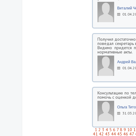
Виталий 
01.04.2
Получил достаточно
поведал секретарь 
Видимо придется п
нормативные акты.
Андрей Ва
01.04.2
Консультацию по те
помочь с оценкой д
Ольга Тит
31.03.2
1
2
3
4
5
6
7
8
9
10
1
41
42
43
44
45
46
47