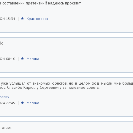
 составлении претензии!! надеюсь прокатит
024 15:34
Красногорск
бо
024 08:10
Москва
я уже услышал от знакомых юристов, но в целом ход мысли мне боль
рос. Спасибо Кириллу Сергеевичу за полезные советы.
ревич
024 22:45
Москва
 ответ.