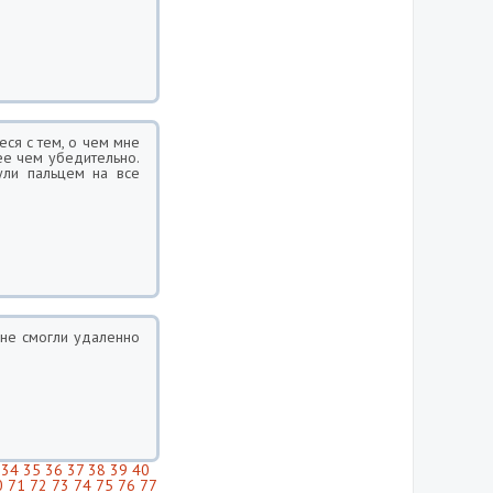
ся с тем, о чем мне
ее чем убедительно.
ули пальцем на все
 не смогли удаленно
34
35
36
37
38
39
40
0
71
72
73
74
75
76
77