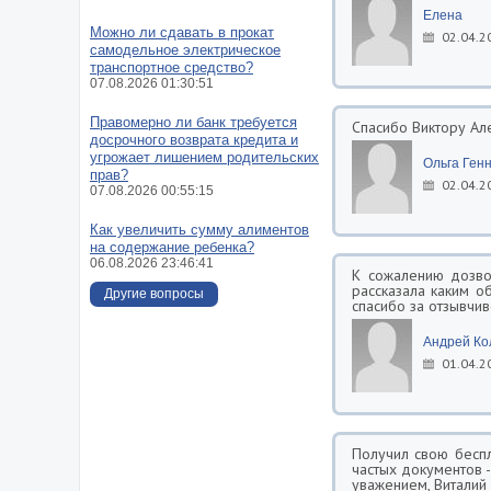
Елена
Можно ли сдавать в прокат
02.04.2
самодельное электрическое
транспортное средство?
07.08.2026 01:30:51
Правомерно ли банк требуется
Спасибо Виктору Ал
досрочного возврата кредита и
угрожает лишением родительских
Ольга Ген
прав?
02.04.2
07.08.2026 00:55:15
Как увеличить сумму алиментов
на содержание ребенка?
06.08.2026 23:46:41
К сожалению дозво
рассказала каким о
Другие вопросы
спасибо за отзывчив
Андрей Ко
01.04.2
Получил свою беспл
частых документов -
уважением, Витали