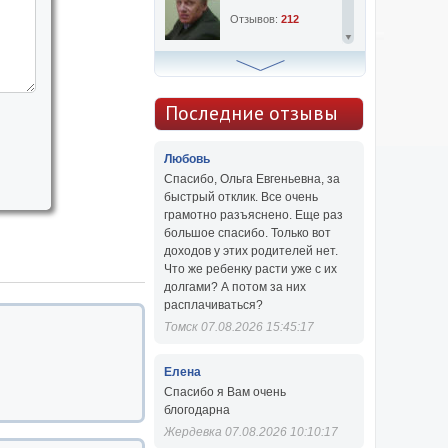
Отзывов:
212
Алексей Сергеевич
Консультаций:
763
Последние отзывы
Отзывов:
47
Любовь
Спасибо, Ольга Евгеньевна, за
быстрый отклик. Все очень
грамотно разъяснено. Еще раз
большое спасибо. Только вот
доходов у этих родителей нет.
Что же ребенку расти уже с их
долгами? А потом за них
расплачиваться?
Томск 07.08.2026 15:45:17
Елена
Спасибо я Вам очень
блогодарна
Жердевка 07.08.2026 10:10:17