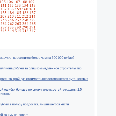
105
106
107
108
109
131
132
133
134
135
157
158
159
160
161
183
184
185
186
187
209
210
211
212
213
235
236
237
238
239
261
262
263
264
265
287
288
289
290
291
313
314
315
316
317
засудил дорожников более чем на 300 000 рублей
миллиона рублей за слишком медленное строительство
урагента тройную стоимость несостоявшегося путешествия
ой ошибки больше не смогут иметь детей, отсудили 2,5
ринство
рублей в пользу подростка, лишившегося кисти
й за яму на дороге