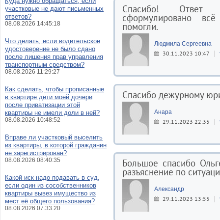
Куда нужно обращаться, если
Спасибо! Ответ 
участковые не дают письменных
сформулировано всё
ответов?
08.08.2026 14:45:18
помогли.
Что делать, если водительское
Людмила Сергеевна
удостоверение не было сдано
30.11.2023 10:47
после лишения прав управления
транспортным средством?
08.08.2026 11:29:27
Как сделать, чтобы прописанные
Спасибо дежурному юри
в квартире дети моей дочери
после приватизации этой
Анара
квартиры не имели доли в ней?
08.08.2026 10:48:52
29.11.2023 22:35
Вправе ли участковый выселить
из квартиры, в которой гражданин
не зарегистрирован?
08.08.2026 08:40:35
Большое спасибо Ольг
разъяснение по ситуаци
Какой иск надо подавать в суд,
если один из сособственников
Александр
квартиры вывез имущество из
29.11.2023 13:55
мест её общего пользования?
08.08.2026 07:33:20