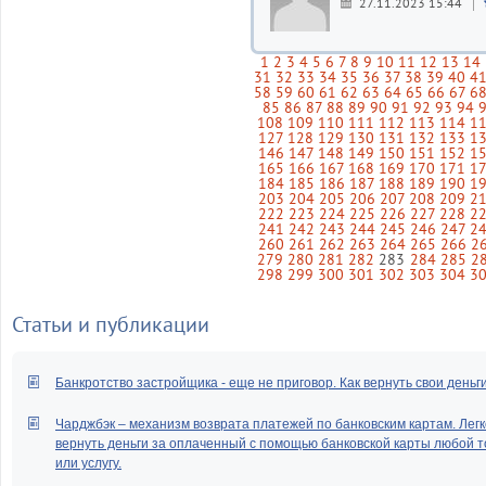
27.11.2023 15:44
1
2
3
4
5
6
7
8
9
10
11
12
13
14
31
32
33
34
35
36
37
38
39
40
4
58
59
60
61
62
63
64
65
66
67
6
85
86
87
88
89
90
91
92
93
94
108
109
110
111
112
113
114
1
127
128
129
130
131
132
133
1
146
147
148
149
150
151
152
1
165
166
167
168
169
170
171
1
184
185
186
187
188
189
190
1
203
204
205
206
207
208
209
2
222
223
224
225
226
227
228
2
241
242
243
244
245
246
247
2
260
261
262
263
264
265
266
2
279
280
281
282
283
284
285
2
298
299
300
301
302
303
304
3
Статьи и публикации
Банкротство застройщика - еще не приговор. Как вернуть свои деньг
Чарджбэк – механизм возврата платежей по банковским картам. Легк
вернуть деньги за оплаченный с помощью банковской карты любой т
или услугу.