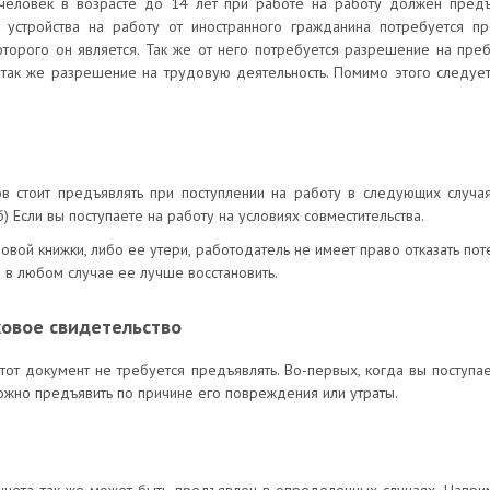
еловек в возрасте до 14 лет при работе на работу должен предъ
устройства на работу от иностранного гражданина потребуется пр
оторого он является. Так же от него потребуется разрешение на пр
а так же разрешение на трудовую деятельность. Помимо этого следуе
в стоит предъявлять при поступлении на работу в следующих случая
б) Если вы поступаете на работу на условиях совместительства.
вой книжки, либо ее утери, работодатель не имеет право отказать по
о в любом случае ее лучше восстановить.
ховое свидетельство
тот документ не требуется предъявлять. Во-первых, когда вы поступа
ожно предъявить по причине его повреждения или утраты.