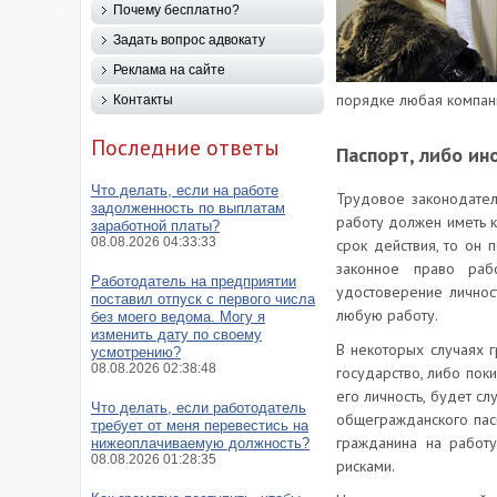
Почему бесплатно?
Задать вопрос адвокату
Реклама на сайте
порядке любая компан
Контакты
Последние ответы
Паспорт, либо ин
Что делать, если на работе
Трудовое законодател
задолженность по выплатам
работу должен иметь к
заработной платы?
08.08.2026 04:33:33
срок действия, то он 
законное право раб
Работодатель на предприятии
удостоверение личнос
поставил отпуск с первого числа
любую работу.
без моего ведома. Могу я
изменить дату по своему
В некоторых случаях г
усмотрению?
08.08.2026 02:38:48
государство, либо пок
его личность, будет сл
Что делать, если работодатель
общегражданского пасп
требует от меня перевестись на
гражданина на работу
нижеоплачиваемую должность?
08.08.2026 01:28:35
рисками.