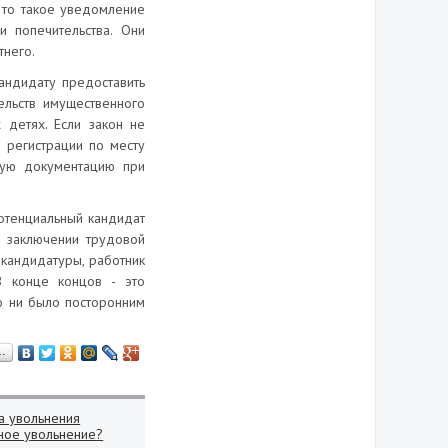
, то такое уведомление
и попечительства. Они
тнего.
андидату предоставить
ельств имущественного
 детях. Если закон не
 регистрации по месту
ную документацию при
потенциальный кандидат
м заключении трудовой
 кандидатуры, работник
В конце концов - это
о ни было посторонним
…
а увольнения
нное увольнение?