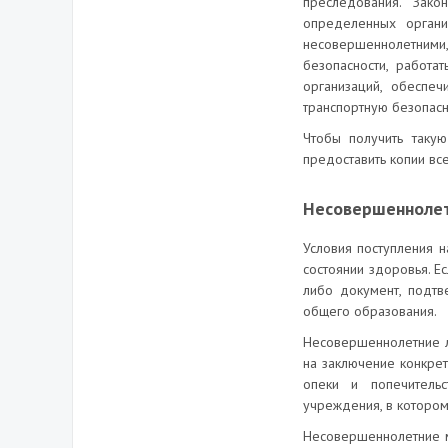
преследования. Зако
определенных органи
несовершеннолетними
безопасности, работа
организаций, обеспеч
транспортную безопасн
Чтобы получить таку
предоставить копии вс
Несовершенноле
Условия поступления 
состоянии здоровья. Е
либо документ, подт
общего образования.
Несовершеннолетние ли
на заключение конкре
опеки и попечитель
учреждения, в котором
Несовершеннолетние м