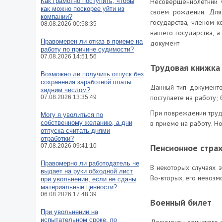
Как грамотно поступить, чтобы
Несовершеннолетний ч
как можно поскорее уйти из
своем рождении. Для 
компании?
государства, членом к
08.08.2026 00:58:35
нашего государства, 
Правомерен ли отказ в приеме на
документ
работу по причине судимости?
07.08.2026 14:51:56
Трудовая книжка
Возможно ли получить отпуск без
сохранения заработной платы
Данный тип документо
задним числом?
поступаете на работу; 
07.08.2026 13:35:49
При повреждении трудо
Могу я уволиться по
собственному желанию, а дни
в приеме на работу. Н
отпуска считать днями
отработки?
07.08.2026 09:41:10
Пенсионное стра
Правомерно ли работодатель не
В некоторых случаях э
выдает на руки обходной лист
Во-вторых, его невозм
при увольнении, если не сданы
материальные ценности?
06.08.2026 17:48:39
Военный билет
При увольнении на
испытательном сроке, по