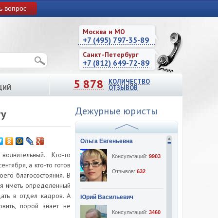
ь вопрос
Москва и МО
+7 (495) 797-35-89
Санкт-Петербург
+7 (812) 649-72-89
5 878
КОЛИЧЕСТВО
ЦИЙ
ОТЗЫВОВ
Дежурные юристы
ту
Ольга Евгеньевна
лнительный. Кто-то
Консультаций:
9903
нтября, а кто-то готов
Отзывов:
632
оего благосостояния. В
ся иметь определенный
ать в отдел кадров. А
Юрий Васильевич
вить, порой знает не
Консультаций:
3460