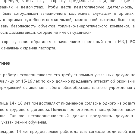
н требует, чтобы такую справку предъявляли лица, желающие 
зациях и ведомствах. Чтобы вести педагогическую деятельность,
, быть сотрудником авиационного коллектива, служащим в органа
ть в органах судебно-исполнительной, таможенной системы, быть со
ивать безопасность объектов топливно-энергетического комплекса, 
ость должны люди, которые не имеют судимости.
ю справку стоит обратиться с заявлением в местный орган МВД РФ
ех значимых страниц паспорта.
тние
на работу несовершеннолетнего требуют помимо указанных документ
сли лицу от 15-16 лет, то оно должно предъявить аттестат об окончан
верждающий оставление любого общеобразовательного учреждения 
ца 14 - 16 лет предоставляют письменное согласие одного из родит
тного трудового договора. Помимо прочего может понадобиться письм
ства. Так же несовершеннолетний должен предъявить документ 
 указан режим обучения.
ладше 14 лет предоставляют работодателю согласие родителей, из