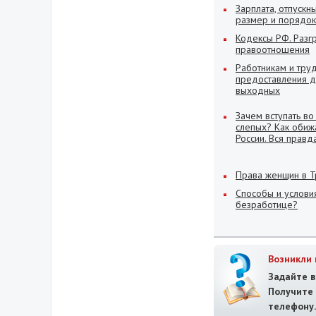
Зарплата, отпускн
размер и порядок
Кодексы РФ. Разгр
правоотношения
Работникам и тру
предоставления д
выходных
Зачем вступать в
слепых? Как обиж
России. Вся правда
Права женщин в 
Способы и услови
безработице?
Возникли 
Задайте в
Получит
телефону.