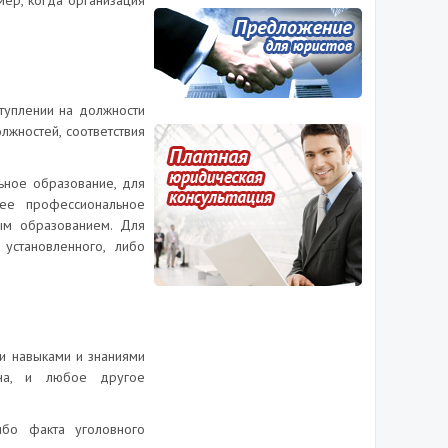
ер, когда организация
ступлении на должности
жностей, соответствия
ьное образование, для
ее профессиональное
ым образованием. Для
установленного, либо
ми навыками и знаниями
мана, и любое другое
ибо факта уголовного