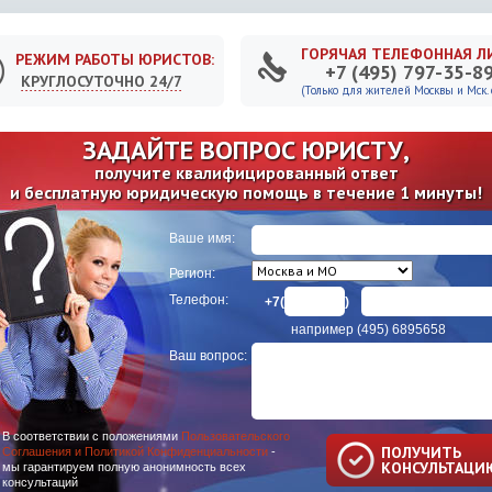
ГОРЯЧАЯ ТЕЛЕФОННАЯ Л
РЕЖИМ РАБОТЫ ЮРИСТОВ:
+7 (495) 797-35-8
КРУГЛОСУТОЧНО 24/7
(Только для жителей Москвы и Мск. о
ЗАДАЙТЕ ВОПРОС ЮРИСТУ,
получите квалифицированный ответ
и бесплатную юридическую помощь в течение 1 минуты!
Ваше имя:
Регион:
Телефон:
+7(
)
например (495) 6895658
Ваш вопрос:
В соответствии с положениями
Пользовательского
ПОЛУЧИТЬ
Соглашения и Политикой Конфиденциальности
-
КОНСУЛЬТАЦИ
мы гарантируем полную анонимность всех
консультаций