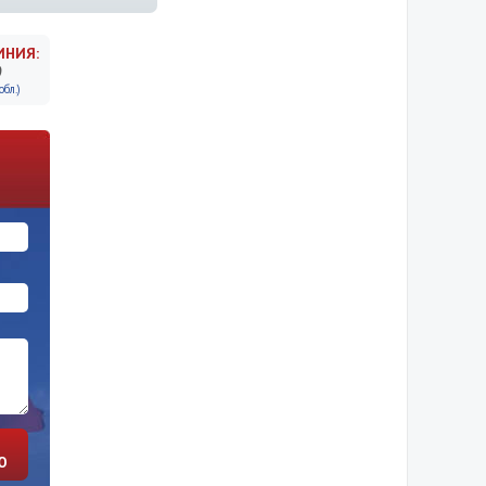
ИНИЯ:
9
бл.)
Ю