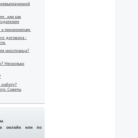
о невыплаченной
м...или как
отодателем
 к пенсионерам.
ого договора -
ти.
ля иностранца?
ю? Несколько
?
а работу?
го. Советы
ы.
ию онлайн или по