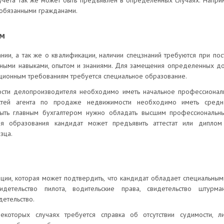
учета так же может быть предъявлен в определенных случаях. Наприм
ообязанными гражданами.
ом
ии, а так же о квалификации, наличии спецзнаний требуются при по
ьными навыками, опытом и знаниями. Для замещения определенных дол
ционным требованиям требуется специальное образование.
сти делопроизводителя необходимо иметь начальное профессионал
остей агента по продаже недвижимости необходимо иметь средн
быть главным бухгалтером нужно обладать высшим профессиональн
я образования кандидат может предъявить аттестат или диплом 
зца.
ции, которая может подтвердить, что кандидат обладает специальны
идетельство пилота, водительские права, свидетельство штур
етельство.
которых случаях требуется справка об отсутствии судимости, л