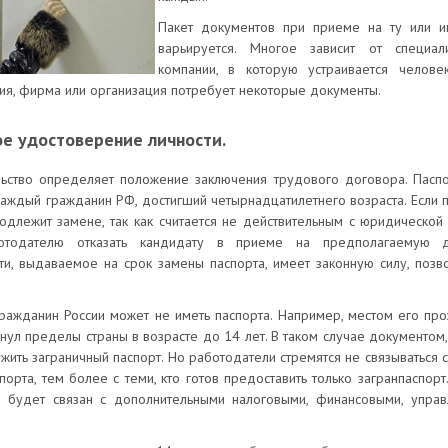
Пакет документов при приеме на ту или и
варьируется. Многое зависит от специал
компании, в которую устраивается челове
ия, фирма или организация потребует некоторые документы.
ое удостоверение личности.
ьство определяет положение заключения трудового договора. Паспо
аждый гражданин РФ, достигший четырнадцатилетнего возраста. Если 
подлежит замене, так как считается не действительным с юридической 
отодателю отказать кандидату в приеме на предполагаемую д
ти, выдаваемое на срок замены паспорта, имеет законную силу, позв
ражданин России может не иметь паспорта. Например, местом его пр
инул пределы страны в возрасте до 14 лет. В таком случае документом
ужить заграничный паспорт. Но работодатели стремятся не связываться 
орта, тем более с теми, кто готов предоставить только загранпаспорт
 будет связан с дополнительными налоговыми, финансовыми, упра