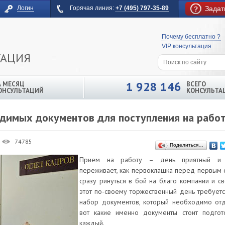
Логин
Горячая линия:
+7 (495) 797-35-89
Задат
Почему бесплатно ?
VIP консультация
ТАЦИЯ
1 928 146
А МЕСЯЦ
ВСЕГО
ОНСУЛЬТАЦИЙ
КОНСУЛЬТА
димых документов для поступления на рабо
74785
Поделиться…
Прием на работу – день приятный и во
переживает, как первоклашка перед первым се
сразу ринуться в бой на благо компании и св
этот по-своему торжественный день требует
набор документов, который необходимо отд
вот какие именно документы стоит подгото
каждый.