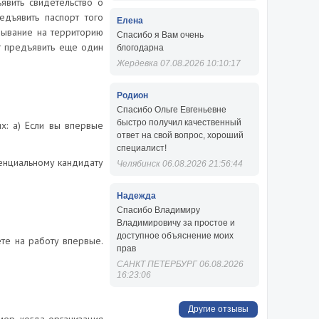
явить свидетельство о
едъявить паспорт того
Елена
ебывание на территорию
Спасибо я Вам очень
т предъявить еще один
блогодарна
Жердевка 07.08.2026 10:10:17
Родион
Спасибо Ольге Евгеньевне
быстро получил качественный
х: а) Если вы впервые
ответ на свой вопрос, хороший
специалист!
тенциальному кандидату
Челябинск 06.08.2026 21:56:44
Надежда
Спасибо Владимиру
Владимировичу за простое и
доступное объяснение моих
ете на работу впервые.
прав
САНКТ ПЕТЕРБУРГ 06.08.2026
16:23:06
Другие отзывы