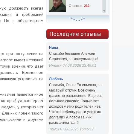
Отзывов:
212
ную должность всегда
изации и требований
к. Но в обязательном
Алексей Сергеевич
Консультаций:
763
Последние отзывы
Отзывов:
47
Нина
рт при поступлении на
Спасибо большое Алексей
Сергеевич, за консультацию!
паспорт имеет истекший
точки зрения, что дает
Ижевск 07.08.2026 23:49:01
олжность. Временное
оляющую устроиться на
Любовь
Спасибо, Ольга Евгеньевна, за
быстрый отклик. Все очень
оживания является иное
грамотно разъяснено. Еще раз
, который удостоверяет
большое спасибо. Только вот
с людьми, у которых нет
доходов у этих родителей нет.
Что же ребенку расти уже с их
. Для них прием такого
долгами? А потом за них
вленческими и другими
расплачиваться?
Томск 07.08.2026 15:45:17