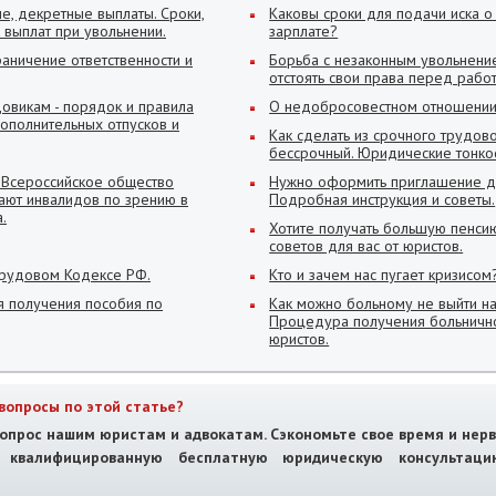
ые, декретные выплаты. Сроки,
Каковы сроки для подачи иска 
 выплат при увольнении.
зарплате?
аничение ответственности и
Борьба с незаконным увольнение
отстоять свои права перед раб
довикам - порядок и правила
О недобросовестном отношении
ополнительных отпусков и
Как сделать из срочного трудов
бессрочный. Юридические тонкос
о Всероссийское общество
Нужно оформить приглашение д
ают инвалидов по зрению в
Подробная инструкция и советы.
.
Хотите получать большую пенси
советов для вас от юристов.
Трудовом Кодексе РФ.
Кто и зачем нас пугает кризисом
я получения пособия по
Как можно больному не выйти н
Процедура получения больнично
юристов.
вопросы по этой статье?
опрос нашим юристам и адвокатам. Сэкономьте свое время и нерв
е квалифицированную бесплатную юридическую консультац