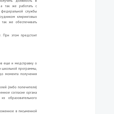
получить должность в
 а так же работать с
х федеральной службы
трудником клиринговых
а так же обеспечивать
. При этом предстоит
ов еще и медсправку о
ии школьной программы,
до момента получения
елей (либо попечителя)
енное согласие органа
из образовательного
ложенное в письменной