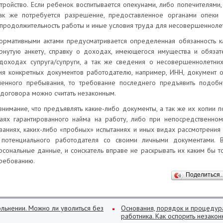
ройство. Если ребенок воспитывается опекунами, либо попечителями
ак же потребуется разрешение, предоставленное органами опеки 
продолжительность работы и иные условия труда для несовершенноле
ормативными актами предусматривается определенная обязанность к
рнутую анкету, справку о доходах, имеющегося имущества и обязат
 доходах супруга/супруги, а так же сведения о несовершеннолетних
ия конкретных документов работодателю, например, ИНН, документ о
еменного пребывания, то требование последнего предъявить подоб
договора можно считать незаконным.
 внимание, что предъявлять какие-либо документы, а так же их копии 
аях гарантированного найма на работу, либо при непосредственно
аниях, каких-либо «пробных» испытаниях и иных видах рассмотрения
 потенциального работодателя со своими личными документами. 
сональные данные, и соискатель вправе не раскрывать их каким бы т
требованию.
Поделиться
ольнении. Можно ли уволиться без
Основания, порядок и процедур
работника. Как оспорить незако