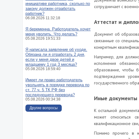
Документы воинского 
инициативе работника, сколько по
сотрудничает с военн
закону должен отработать
работник?
06.08.2026 11:32:18
Аттестат и дипл
Я беременна. Работодатель хочет
Документ об образован
меня уволить. Что делать?
05.08.2026 19:51:33
связанные со специал
конкретным квалифика
Я написала заявление об уходе.
Обязана ли я отработать 2 дня,
Например, для должно
если у меня двое детей и
исполнения обязанн
младшему 1 год 3 месяца?
05.08.2026 18:59:40
образование, чтобы 
подтверждения уровн
Имеет ли право работодатель
государственного обра
увольнять в порядке перевода по
ст. 77 ч. 5 ТК РФ без
последующего перевода?
Иные документы
05.08.2026 00:34:38
Другие вопросы
К остальной документа
может относиться св
квалификационное свид
Помимо прочего в не