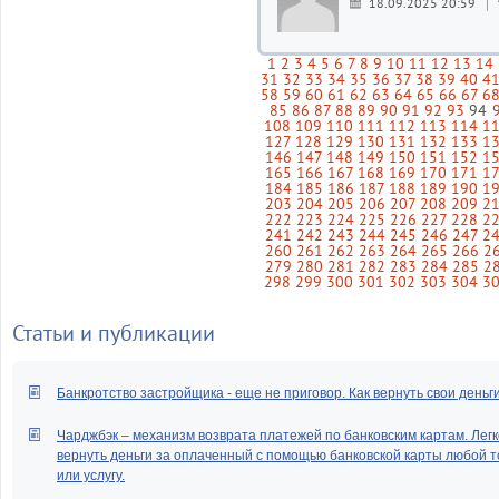
18.09.2025 20:59
1
2
3
4
5
6
7
8
9
10
11
12
13
14
31
32
33
34
35
36
37
38
39
40
4
58
59
60
61
62
63
64
65
66
67
6
85
86
87
88
89
90
91
92
93
94
108
109
110
111
112
113
114
1
127
128
129
130
131
132
133
1
146
147
148
149
150
151
152
1
165
166
167
168
169
170
171
1
184
185
186
187
188
189
190
1
203
204
205
206
207
208
209
2
222
223
224
225
226
227
228
2
241
242
243
244
245
246
247
2
260
261
262
263
264
265
266
2
279
280
281
282
283
284
285
2
298
299
300
301
302
303
304
3
Статьи и публикации
Банкротство застройщика - еще не приговор. Как вернуть свои деньг
Чарджбэк – механизм возврата платежей по банковским картам. Легк
вернуть деньги за оплаченный с помощью банковской карты любой т
или услугу.