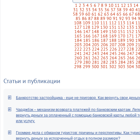
1
2
3
4
5
6
7
8
9
10
11
12
13
14
31
32
33
34
35
36
37
38
39
40
4
58
59
60
61
62
63
64
65
66
67
6
85
86
87
88
89
90
91
92
93
94
108
109
110
111
112
113
114
1
127
128
129
130
131
132
133
1
146
147
148
149
150
151
152
1
165
166
167
168
169
170
171
1
184
185
186
187
188
189
190
1
203
204
205
206
207
208
209
2
222
223
224
225
226
227
228
2
241
242
243
244
245
246
247
2
260
261
262
263
264
265
266
2
279
280
281
282
283
284
285
2
298
299
300
301
302
303
304
3
Статьи и публикации
Банкротство застройщика - еще не приговор. Как вернуть свои деньг
Чарджбэк – механизм возврата платежей по банковским картам. Легк
вернуть деньги за оплаченный с помощью банковской карты любой т
или услугу.
Громкие дела с обманом туристов: причины и перспективы. Как тури
вернуть деньги за испорченный отдых в полном размере?