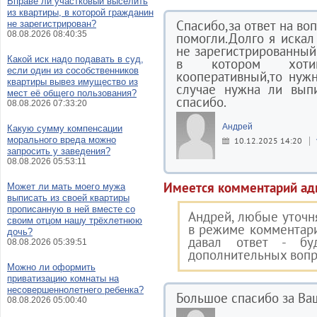
Вправе ли участковый выселить
из квартиры, в которой гражданин
Спасибо,за ответ на в
не зарегистрирован?
08.08.2026 08:40:35
помогли.Долго я искал
не зарегистрированный 
Какой иск надо подавать в суд,
в котором хотим
если один из сособственников
кооперативный,то нуж
квартиры вывез имущество из
случае нужна ли выпи
мест её общего пользования?
спасибо.
08.08.2026 07:33:20
Андрей
Какую сумму компенсации
морального вреда можно
10.12.2025 14:20
запросить у заведения?
08.08.2026 05:53:11
Имеется комментарий ад
Может ли мать моего мужа
выписать из своей квартиры
прописанную в ней вместе со
Андрей, любые уточ
своим отцом нашу трёхлетнюю
в режиме комментари
дочь?
давал ответ - бу
08.08.2026 05:39:51
дополнительных вопр
Можно ли оформить
приватизацию комнаты на
несовершеннолетнего ребенка?
Большое спасибо за Ваш
08.08.2026 05:00:40