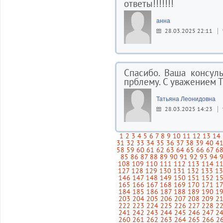
ответы!!!!!!!
анна
28.03.2025 22:11
Спасибо. Ваша консул
прблему. С уважением Т
Татьяна Леонидовна
28.03.2025 14:23
1
2
3
4
5
6
7
8
9
10
11
12
13
14
31
32
33
34
35
36
37
38
39
40
4
58
59
60
61
62
63
64
65
66
67
6
85
86
87
88
89
90
91
92
93
94
108
109
110
111
112
113
114
1
127
128
129
130
131
132
133
1
146
147
148
149
150
151
152
1
165
166
167
168
169
170
171
1
184
185
186
187
188
189
190
1
203
204
205
206
207
208
209
2
222
223
224
225
226
227
228
2
241
242
243
244
245
246
247
2
260
261
262
263
264
265
266
2