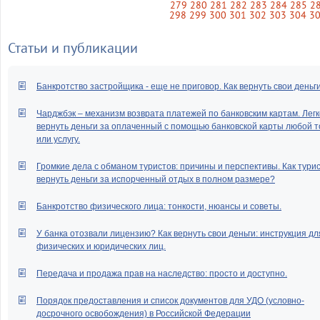
279
280
281
282
283
284
285
2
298
299
300
301
302
303
304
3
Статьи и публикации
Банкротство застройщика - еще не приговор. Как вернуть свои деньг
Чарджбэк – механизм возврата платежей по банковским картам. Легк
вернуть деньги за оплаченный с помощью банковской карты любой т
или услугу.
Громкие дела с обманом туристов: причины и перспективы. Как тури
вернуть деньги за испорченный отдых в полном размере?
Банкротство физического лица: тонкости, нюансы и советы.
У банка отозвали лицензию? Как вернуть свои деньги: инструкция дл
физических и юридических лиц.
Передача и продажа прав на наследство: просто и доступно.
Порядок предоставления и список документов для УДО (условно-
досрочного освобождения) в Российской Федерации