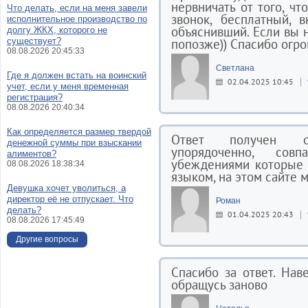
нервничать от того, чт
Что делать, если на меня завели
звонок, бесплатный, 
исполнительное производство по
объяснивший. Если вы н
долгу ЖКХ, которого не
существует?
попозже)) Спасибо огр
08.08.2026 20:45:33
Светлана
Где я должен встать на воинский
02.04.2025 10:45
учет, если у меня временная
регистрация?
08.08.2026 20:40:34
Как определяется размер твердой
Ответ получен опе
денежной суммы при взыскании
упорядоченно, со
алиментов?
убеждениями которые 
08.08.2026 18:38:34
языком, на этом сайте 
Девушка хочет уволиться, а
директор её не отпускает. Что
Роман
делать?
01.04.2025 20:43
08.08.2026 17:45:49
Другие вопросы
Спасибо за ответ. На
обращусь заново