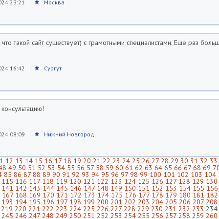
024 23:21
Москва
 что такой сайт существует) с грамотными специалистами. Еще раз боль
024 16:42
Сургут
 консультацию!
024 08:09
Нижний Новгород
1
12
13
14
15
16
17
18
19
20
21
22
23
24
25
26
27
28
29
30
31
32
33
48
49
50
51
52
53
54
55
56
57
58
59
60
61
62
63
64
65
66
67
68
69
7
4
85
86
87
88
89
90
91
92
93
94
95
96
97
98
99
100
101
102
103
104
115
116
117
118
119
120
121
122
123
124
125
126
127
128
129
130
141
142
143
144
145
146
147
148
149
150
151
152
153
154
155
156
167
168
169
170
171
172
173
174
175
176
177
178
179
180
181
182
193
194
195
196
197
198
199
200
201
202
203
204
205
206
207
208
219
220
221
222
223
224
225
226
227
228
229
230
231
232
233
234
245
246
247
248
249
250
251
252
253
254
255
256
257
258
259
260