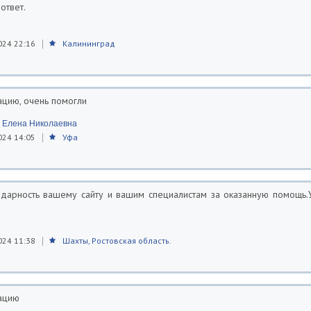
ответ.
024 22:16
Калининград
ацию, очень помогли
 Елена Николаевна
024 14:05
Уфа
дарность вашему сайту и вашим специалистам за оказанную помощь.У
024 11:38
Шахты, Ростовская область.
тацию