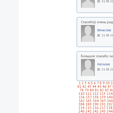
21.05.2
Спасибо)) очень рад
Вячеслав
21.05.2
Большое спасибо за
Наталия
21.05.2
1
2
3
4
5
6
7
8
9
10
1
41
42
43
44
45
46
47
78
79
80
81
82
83
8
110
111
112
113
114
136
137
138
139
140
162
163
164
165
166
188
189
190
191
192
214
215
216
217
218
240
241
242
243
244