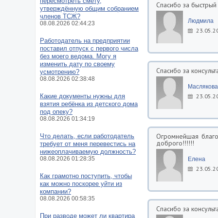
пересмотреть смету,
Спасибо за быстрый 
утверждённую общим собранием
членов ТСЖ?
Людмила
08.08.2026 02:44:23
23.05.2
Работодатель на предприятии
поставил отпуск с первого числа
без моего ведома. Могу я
изменить дату по своему
Спасибо за консульт
усмотрению?
08.08.2026 02:38:48
Маслякова
Какие документы нужны для
23.05.2
взятия ребёнка из детского дома
под опеку?
08.08.2026 01:34:19
Огромнейшая благо
Что делать, если работодатель
доброго!!!!!!
требует от меня перевестись на
нижеоплачиваемую должность?
08.08.2026 01:28:35
Елена
23.05.2
Как грамотно поступить, чтобы
как можно поскорее уйти из
компании?
08.08.2026 00:58:35
Спасибо за консуль
При разводе может ли квартира