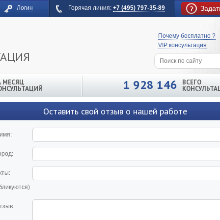
Логин
Горячая линия:
+7 (495) 797-35-89
Задат
Почему бесплатно ?
VIP консультация
ТАЦИЯ
1 928 146
А МЕСЯЦ
ВСЕГО
ОНСУЛЬТАЦИЙ
КОНСУЛЬТА
Оставить свой отзыв о нашей работе
имя:
ород:
кты:
убликуются)
тзыв: