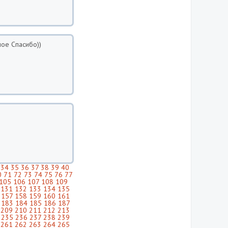
шое Спасибо))
34
35
36
37
38
39
40
0
71
72
73
74
75
76
77
105
106
107
108
109
131
132
133
134
135
157
158
159
160
161
183
184
185
186
187
209
210
211
212
213
235
236
237
238
239
261
262
263
264
265