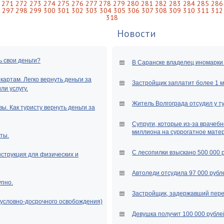
271
272
273
274
275
276
277
278
279
280
281
282
283
284
285
286
297
298
299
300
301
302
303
304
305
306
307
308
309
310
311
312
318
Новости
ь свои деньги?
В Саранске владелец иномарки 
артам. Легко вернуть деньги за
Застройщик заплатит более 1 
и услугу.
Житель Волгограда отсудил у т
ы. Как туристу вернуть деньги за
Супруги, которые из-за врачебн
миллиона на суррогатное мате
ты.
С лесопилки взыскано 500 000 
нструкция для физических и
Автоледи отсудила 97 000 рубле
упно.
Застройщик, задержавший перед
(условно-досрочного освобождения)
Девушка получит 100 000 рубле