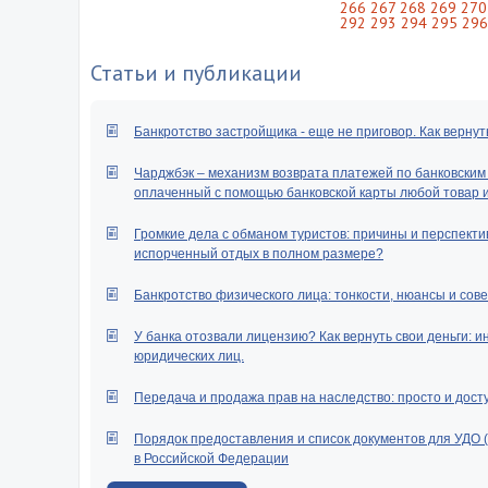
266
267
268
269
270
292
293
294
295
296
Статьи и публикации
Банкротство застройщика - еще не приговор. Как вернут
Чарджбэк – механизм возврата платежей по банковским к
оплаченный с помощью банковской карты любой товар ил
Громкие дела с обманом туристов: причины и перспектив
испорченный отдых в полном размере?
Банкротство физического лица: тонкости, нюансы и сове
У банка отозвали лицензию? Как вернуть свои деньги: и
юридических лиц.
Передача и продажа прав на наследство: просто и дост
Порядок предоставления и список документов для УДО 
в Российской Федерации