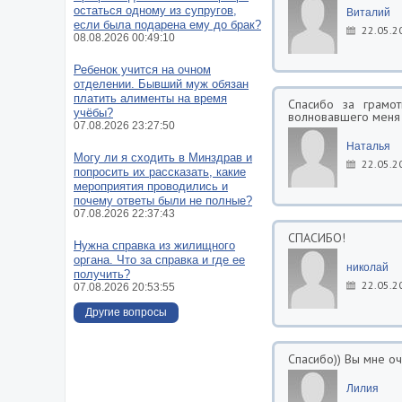
остаться одному из супругов,
Виталий
если была подарена ему до брак?
22.05.2
08.08.2026 00:49:10
Ребенок учится на очном
отделении. Бывший муж обязан
платить алименты на время
Спасибо за грамот
учёбы?
волновавшего меня 
07.08.2026 23:27:50
Наталья
Могу ли я сходить в Минздрав и
22.05.2
попросить их рассказать, какие
мероприятия проводились и
почему ответы были не полные?
07.08.2026 22:37:43
СПАСИБО!
Нужна справка из жилищного
органа. Что за справка и где ее
николай
получить?
22.05.2
07.08.2026 20:53:55
Другие вопросы
Спасибо)) Вы мне о
Лилия