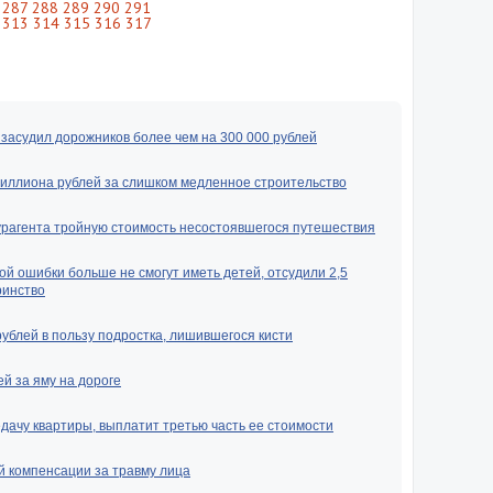
287
288
289
290
291
313
314
315
316
317
засудил дорожников более чем на 300 000 рублей
миллиона рублей за слишком медленное строительство
урагента тройную стоимость несостоявшегося путешествия
ой ошибки больше не смогут иметь детей, отсудили 2,5
ринство
рублей в пользу подростка, лишившегося кисти
й за яму на дороге
ачу квартиры, выплатит третью часть ее стоимости
й компенсации за травму лица