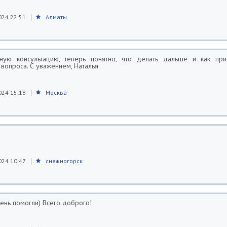
024 22:51
Алматы
ную консультацию, теперь понятно, что делать дальше и как пр
вопроса. С уважением, Наталья.
024 15:18
Москва
024 10:47
снежногорск
чень помогли) Всего доброго!