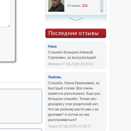
Отзывов:
212
Алексей Сергеевич
Консультаций:
763
Последние отзывы
Отзывов:
47
Нина
Спасибо большое Алексей
Сергеевич, за консультацию!
Ижевск 07.08.2026 23:49:01
Любовь
Спасибо, Ольга Евгеньевна, за
быстрый отклик. Все очень
грамотно разъяснено. Еще раз
большое спасибо. Только вот
доходов у этих родителей нет.
Что же ребенку расти уже с их
долгами? А потом за них
расплачиваться?
Томск 07.08.2026 15:45:17