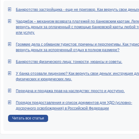
Банкротство застройщика - еще не приговор. Как вернуть свои деньг
Чарджбэк – механизм возврата платежей по банковским картам. Легк
вернуть деньги за оплаченный с помощью банковской карты любой т
или услугу.
Громкие дела с обманом туристов: причины и перспективы. Как тури
вернуть деньги за испорченный отдых в полном размере?
Банкротство физического лица: тонкости, нюансы и советы.
У банка отозвали лицензию? Как вернуть свои деньги: инструкция дл
физических и юридических лиц.
Передача и продажа прав на наследство: просто и доступно.
Порядок предоставления и список документов для УДО (условно-
досрочного освобождения) в Российской Федерации
Читать все статьи