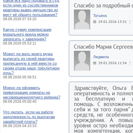
Какой иск надо подавать в суд,
Спасибо за подробный о
если один из сособственников
квартиры вывез имущество из
мест её общего пользования?
Татьяна
08.08.2026 07:33:20
29.01.2026 13:51
Какую сумму компенсации
морального вреда можно
запросить у заведения?
08.08.2026 05:53:11
Спасибо Мария Сергеев
Может ли мать моего мужа
Людмила
выписать из своей квартиры
29.01.2026 11:54
прописанную в ней вместе со
своим отцом нашу трёхлетнюю
дочь?
08.08.2026 05:39:51
Здравствуйте, Ольга 
Можно ли оформить
оперативность и полнот
приватизацию комнаты на
несовершеннолетнего ребенка?
за бесплатную и к
08.08.2026 05:00:40
помощь. С возложенны
себя и за того парня
Что делать, если на работе
средств, не особенно
задолженность по выплатам
учреждения. А повы
заработной платы?
уровня остро необходи
08.08.2026 04:33:33
моя компетенция, ко