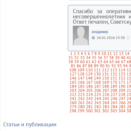
Спасибо за оператив
несовершеннолетних 
Ответ печален, Советск
владимир
26.01.2026 23:30
1
2
3
4
5
6
7
8
9
10
11
12
13
14
31
32
33
34
35
36
37
38
39
40
4
58
59
60
61
62
63
64
65
66
67
6
85
86
87
88
89
90
91
92
93
94
108
109
110
111
112
113
114
1
127
128
129
130
131
132
133
1
146
147
148
149
150
151
152
1
165
166
167
168
169
170
171
1
184
185
186
187
188
189
190
1
203
204
205
206
207
208
209
2
222
223
224
225
226
227
228
2
241
242
243
244
245
246
247
2
260
261
262
263
264
265
266
2
279
280
281
282
283
284
285
2
298
299
300
301
302
303
304
3
Статьи и публикации