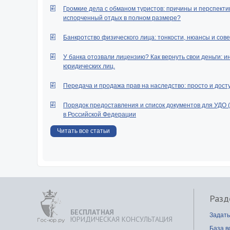
Громкие дела с обманом туристов: причины и перспектив
испорченный отдых в полном размере?
Банкротство физического лица: тонкости, нюансы и сове
У банка отозвали лицензию? Как вернуть свои деньги: и
юридических лиц.
Передача и продажа прав на наследство: просто и дост
Порядок предоставления и список документов для УДО 
в Российской Федерации
Читать все статьи
Разд
БЕСПЛАТНАЯ
Задать
ЮРИДИЧЕСКАЯ КОНСУЛЬТАЦИЯ
База в