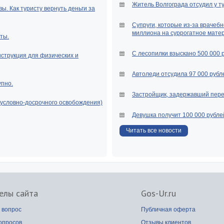
Житель Волгограда отсудил у т
ы. Как туристу вернуть деньги за
Супруги, которые из-за врачебн
миллиона на суррогатное мате
ты.
С лесопилки взыскано 500 000 
нструкция для физических и
Автоледи отсудила 97 000 рубле
упно.
Застройщик, задержавший перед
(условно-досрочного освобождения)
Девушка получит 100 000 рубле
Читать все новости
елы сайта
Gos-Ur.ru
 вопрос
Публичная оферта
опросов
Отзывы клиентов