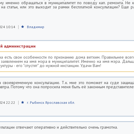
ому именно обращаться в муниципалитет по поводу кап. ремонта. Не 
 на статьи, или это выходит за рамки бесплатной консультации? Еще р
024 10:14
Владимир
й администрации
а есть свои особенности по признанию дома ветхим. Правильнее всег
 заявлением на имя мэра в муниципалитет. Именно на имя мэра. Дальш
уктуры - его "спустят" до нужной инстанции. Удачи Вам!
 своевременную консультацию. Т.к. мне это поможет на суде защищ
автра. Потому что она попросила меня быть её законным представителе
024 22:22
г. Рыбинск Ярославская обл.
льтации отвечают оперативно и действительно очень грамотна.