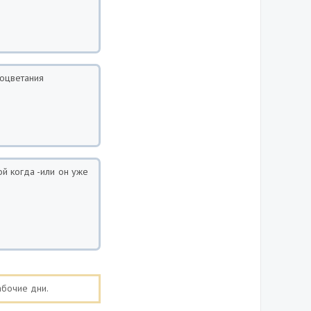
роцветания
ой когда -или он уже
абочие дни.