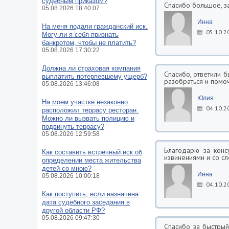
судебным приказом?
Спасибо большое, за
05.08.2026 18:40:07
Инна
На меня подали гражданский иск.
05.10.2
Могу ли я себя признать
банкротом, чтобы не платить?
05.08.2026 17:30:22
Должна ли страховая компания
Спасибо, ответили б
выплатить потерпевшему ущерб?
разобраться и помо
05.08.2026 13:46:08
Юлия
На моем участке незаконно
04.10.2
расположил террасу ресторан.
Можно ли вызвать полицию и
подвинуть террасу?
05.08.2026 12:59:58
Благодарю за конс
Как составить встречный иск об
извинениями и со сл
определении места жительства
детей со мною?
Инна
05.08.2026 10:00:18
04.10.2
Как поступить, если назначена
дата судебного заседания в
другой области РФ?
05.08.2026 09:47:30
Спасибо за быстрый