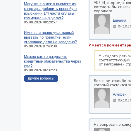
УК? И, второе, к к
Могу ли я в иск о выписке из
хотелось бы ссылок
квартиры добавить просьбу о
хорошего.
взыскании 1/4 части оплаты
коммунальных услуг?
Евгения
05.08.2026 08:29:57
04.10.2
Имеет ли право участковый
вызвать по повестке, если
уголовное дело не заведено?
Имеется комментари
05.08.2026 07:43:30
У каждого регион
Можно как-то разделить
соответствующим
кредитные обязательства через
от внутренней стр
суд?
05.08.2026 06:32:23
Другие вопросы
Большое спасибо за
который состоится з
Алексей
03.10.2
На вопросы по консу