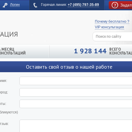
Логин
Горячая линия:
+7 (495) 797-35-89
Задат
Почему бесплатно ?
VIP консультация
ТАЦИЯ
1 928 144
А МЕСЯЦ
ВСЕГО
ОНСУЛЬТАЦИЙ
КОНСУЛЬТА
Оставить свой отзыв о нашей работе
имя:
ород:
кты:
убликуются)
тзыв: