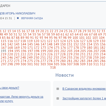
ОДАРЕН
ДОВ ИГОРЬ НИКОЛАЕВИЧ
024 15:31
ВЕРХНЯЯ САЛДА
1
12
13
14
15
16
17
18
19
20
21
22
23
24
25
26
27
28
29
30
31
32
33
48
49
50
51
52
53
54
55
56
57
58
59
60
61
62
63
64
65
66
67
68
69
7
4
85
86
87
88
89
90
91
92
93
94
95
96
97
98
99
100
101
102
103
104
115
116
117
118
119
120
121
122
123
124
125
126
127
128
129
130
141
142
143
144
145
146
147
148
149
150
151
152
153
154
155
156
167
168
169
170
171
172
173
174
175
176
177
178
179
180
181
182
193
194
195
196
197
198
199
200
201
202
203
204
205
206
207
208
219
220
221
222
223
224
225
226
227
228
229
230
231
232
233
234
245
246
247
248
249
250
251
252
253
254
255
256
257
258
259
260
271
272
273
274
275
276
277
278
279
280
281
282
283
284
285
286
297
298
299
300
301
302
303
304
305
306
307
308
309
310
311
312
318
Новости
ь свои деньги?
В Саранске владелец иномарки 
артам. Легко вернуть деньги за
Застройщик заплатит более 1 
и услугу.