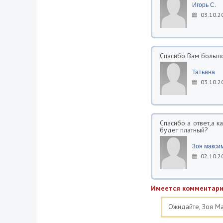
Игорь С.
03.10.2
Спасибо Вам большо
Татьяна
03.10.2
Спасибо а ответ,а к
будет платный?
3оя макси
02.10.2
Имеется комментари
Ожидайте, Зоя Ма