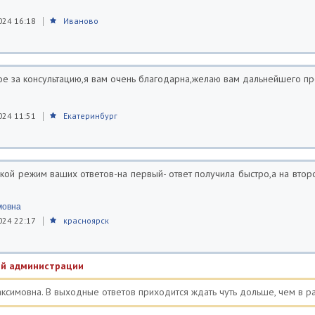
024 16:18
Иваново
е за консультацию,я вам очень благодарна,желаю вам дальнейшего п
024 11:51
Екатеринбург
акой режим ваших ответов-на первый- ответ получила быстро,а на втор
мовна
024 22:17
красноярск
й администрации
ксимовна. В выходные ответов приходится ждать чуть дольше, чем в р