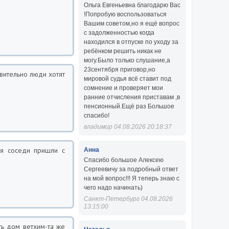
Ольга Евгеньевна благодарю Вас
!Попробую воспользоваться
Вашим советом,но я ещё вопрос
с задолженностью когда
находился в отпуске по уходу за
ребёнком решить никак не
могу.Было только слушание,а
23сентября приговор,но
твительно люди хотят
мировой судья всё ставит под
сомнение и проверяет мои
ранние отчисления приставам ,в
пенсионный.Ещё раз Большое
спасибо!
владимир 04.08.2026 20:18:37
ня соседи пришли с
Анна
Спасибо большое Алексею
Сергеевичу за подробный ответ
на мой вопрос!!! Я теперь знаю с
чего надо начинать)
Санкт-Петербург 04.08.2026
13:15:00
ть дом ветхим-та же