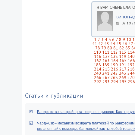
Я ВАМ ОЧЕНЬ БЛАГ
ВИНОГРА
02.10.2
1
2
3
4
5
6
7
8
9
10
1
41
42
43
44
45
46
47
78
79
80
81
82
83
8
110
111
112
113
114
136
137
138
139
140
162
163
164
165
166
188
189
190
191
192
214
215
216
217
218
240
241
242
243
244
266
267
268
269
270
292
293
294
295
296
Статьи и публикации
Банкротство застройщика - еще не приговор. Как вернут
Чарджбэк – механизм возврата платежей по банковским к
оплаченный с помощью банковской карты любой товар ил