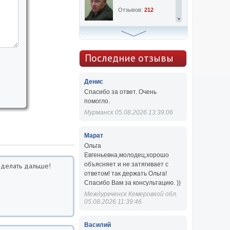
Отзывов:
212
Алексей Сергеевич
Консультаций:
763
Последние отзывы
Отзывов:
47
Денис
Спасибо за ответ. Очень
помогло.
Мурманск 05.08.2026 13:39:06
Марат
Ольга
Евгеньевна,молодец,хорошо
объясняет и не затягивает с
 делать дальше!
ответом! так держать Ольга!
Спасибо Вам за консультацию. ))
Междуреченск Кемеровкой обл.
05.08.2026 11:39:46
Василий