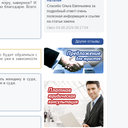
Наталья
к мэру, наверное? И
аз благодарю. Всего
Спасибо Ольга Евгеньевна за
подробный ответ! очень
полезная информация и ссылки
на статьи закона
Омск 04.08.2026 08:17:04
Другие отзывы
о будет обратиться с
е уже в зависимости
ать женщину в суде,
м в суде.