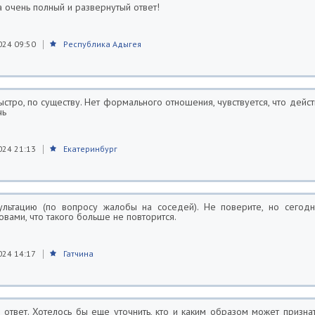
 очень полный и развернутый ответ!
024 09:50
Республика Адыгея
ыстро, по существу. Нет формального отношения, чувствуется, что дейс
чь
024 21:13
Екатеринбург
ультацию (по вопросу жалобы на соседей). Не поверите, но сегод
овами, что такого больше не повторится.
024 14:17
Гатчина
 ответ. Хотелось бы еще уточнить, кто и каким образом может призна