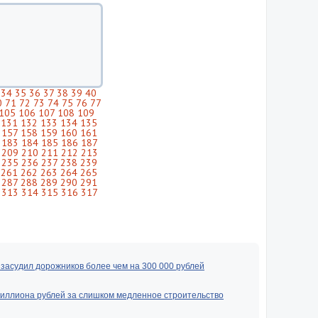
34
35
36
37
38
39
40
0
71
72
73
74
75
76
77
105
106
107
108
109
131
132
133
134
135
157
158
159
160
161
183
184
185
186
187
209
210
211
212
213
235
236
237
238
239
261
262
263
264
265
287
288
289
290
291
313
314
315
316
317
засудил дорожников более чем на 300 000 рублей
миллиона рублей за слишком медленное строительство