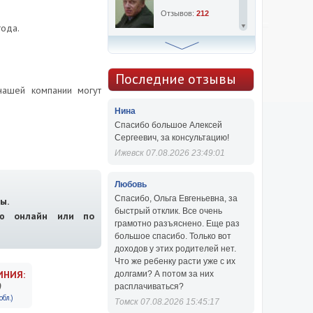
Отзывов:
212
года.
Алексей Сергеевич
Консультаций:
763
Последние отзывы
нашей компании могут
Отзывов:
47
Нина
Спасибо большое Алексей
Сергеевич, за консультацию!
Ижевск 07.08.2026 23:49:01
Любовь
Спасибо, Ольга Евгеньевна, за
ы.
быстрый отклик. Все очень
ию онлайн или по
грамотно разъяснено. Еще раз
большое спасибо. Только вот
доходов у этих родителей нет.
Что же ребенку расти уже с их
ИНИЯ:
долгами? А потом за них
9
расплачиваться?
бл.)
Томск 07.08.2026 15:45:17