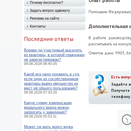
Опыт работы
Почему бесплатно?
Задать вопрос адвокату
Помощник Федерального
Реклама на сайте
Дополнительная
Контакты
Последние ответы
В работе руководств
рассчитывать на консу
Вправе ли участковый выселить
Ответов дано: 9903, б
из квартиры, в которой гражданин
не зарегистрирован?
08.08.2026 08:40:35
Какой иск надо подавать в суд,
Есть вопр
если один из сособственников
квартиры вывез имущество из
Задайте в
мест её общего пользования?
Получит
08.08.2026 07:33:20
телефону.
Какую сумму компенсации
морального вреда можно
запросить у заведения?
08.08.2026 05:53:11
Может ли мать моего мужа