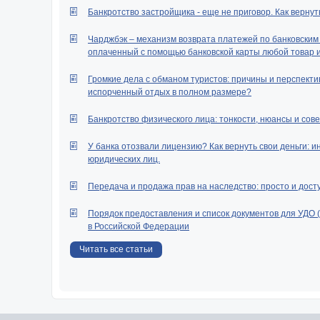
Банкротство застройщика - еще не приговор. Как вернут
Чарджбэк – механизм возврата платежей по банковским к
оплаченный с помощью банковской карты любой товар ил
Громкие дела с обманом туристов: причины и перспектив
испорченный отдых в полном размере?
Банкротство физического лица: тонкости, нюансы и сове
У банка отозвали лицензию? Как вернуть свои деньги: и
юридических лиц.
Передача и продажа прав на наследство: просто и дост
Порядок предоставления и список документов для УДО 
в Российской Федерации
Читать все статьи