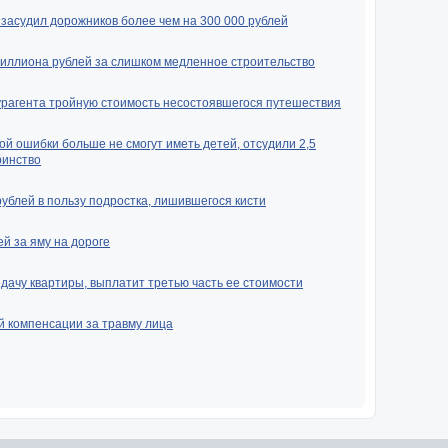
засудил дорожников более чем на 300 000 рублей
миллиона рублей за слишком медленное строительство
урагента тройную стоимость несостоявшегося путешествия
ой ошибки больше не смогут иметь детей, отсудили 2,5
ринство
рублей в пользу подростка, лишившегося кисти
й за яму на дороге
ачу квартиры, выплатит третью часть ее стоимости
й компенсации за травму лица