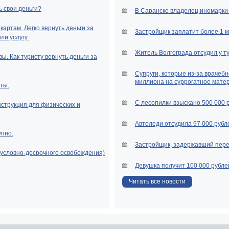
ь свои деньги?
В Саранске владелец иномарки 
артам. Легко вернуть деньги за
Застройщик заплатит более 1 
и услугу.
Житель Волгограда отсудил у т
ы. Как туристу вернуть деньги за
Супруги, которые из-за врачебн
миллиона на суррогатное мате
ты.
С лесопилки взыскано 500 000 
нструкция для физических и
Автоледи отсудила 97 000 рубле
упно.
Застройщик, задержавший перед
(условно-досрочного освобождения)
Девушка получит 100 000 рубле
Читать все новости