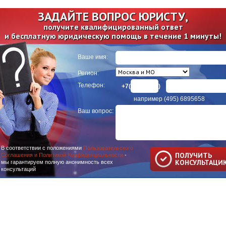
ЗАДАЙТЕ ВОПРОС ЮРИСТУ,
получите квалифицированный ответ
и бесплатную юридическую помощь в течение 1 минуты!
Ваше имя:
Регион:
Телефон:
+7(
)
например (495) 6895658
Ваш вопрос:
В соответствии с положениями
Пользовательского
ПОЛУЧИТЬ
Соглашения и Политикой Конфиденциальности
-
КОНСУЛЬТАЦИ
мы гарантируем полную анонимность всех
консультаций