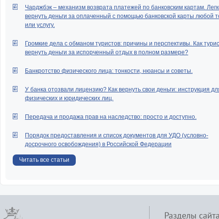
Чарджбэк – механизм возврата платежей по банковским картам. Легк
вернуть деньги за оплаченный с помощью банковской карты любой т
или услугу.
Громкие дела с обманом туристов: причины и перспективы. Как тури
вернуть деньги за испорченный отдых в полном размере?
Банкротство физического лица: тонкости, нюансы и советы.
У банка отозвали лицензию? Как вернуть свои деньги: инструкция дл
физических и юридических лиц.
Передача и продажа прав на наследство: просто и доступно.
Порядок предоставления и список документов для УДО (условно-
досрочного освобождения) в Российской Федерации
Читать все статьи
Разделы сайт