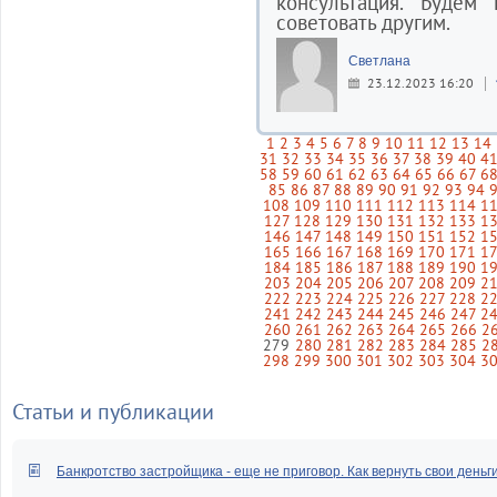
консультация. Будем
советовать другим.
Светлана
23.12.2023 16:20
1
2
3
4
5
6
7
8
9
10
11
12
13
14
31
32
33
34
35
36
37
38
39
40
4
58
59
60
61
62
63
64
65
66
67
6
85
86
87
88
89
90
91
92
93
94
108
109
110
111
112
113
114
1
127
128
129
130
131
132
133
1
146
147
148
149
150
151
152
1
165
166
167
168
169
170
171
1
184
185
186
187
188
189
190
1
203
204
205
206
207
208
209
2
222
223
224
225
226
227
228
2
241
242
243
244
245
246
247
2
260
261
262
263
264
265
266
2
279
280
281
282
283
284
285
2
298
299
300
301
302
303
304
3
Статьи и публикации
Банкротство застройщика - еще не приговор. Как вернуть свои деньг