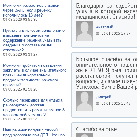
Благодарю за содейст
Можно ли развестись с женой
услуга в которой нас
через ЗАГС, если ребенку
исполнилось 18 лет?
медицинской. Спасибо!
09.08.2026 03:51:35
Анатолий
Нужно ли в исковом заявлении о
13.01.2025 15:57
взыскании алиментов на
содержание ребёнка указывать
сведения о составе семьи
ответчика?
09.08.2026 03:39:27
Большое спасибо за о
внимательное отношени
Можно ли добиться повышения
аж в 21.30. Я был прия
зарплаты в случае значительного
расстановкой получил
превышения нормальной
вопросы, и самое глав
продолжительности рабочего
времени?
Успехова Вам в Вашей р
09.08.2026 01:58:28
Дмитрий
Сколько перерывов для отдыха
13.01.2025 11:45
работодатель должен
предоставлять работникам при 8-
часовом рабочем дне?
09.08.2026 00:32:34
Спасибо за ответ!
Наш ребенок получил тяжкий
вред здоровью при ДТП. Что нам