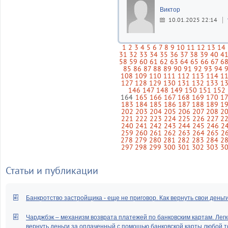
Виктор
10.01.2025 22:14
1
2
3
4
5
6
7
8
9
10
11
12
13
14
31
32
33
34
35
36
37
38
39
40
4
58
59
60
61
62
63
64
65
66
67
6
85
86
87
88
89
90
91
92
93
94
108
109
110
111
112
113
114
1
127
128
129
130
131
132
133
1
146
147
148
149
150
151
152
164
165
166
167
168
169
170
1
183
184
185
186
187
188
189
1
202
203
204
205
206
207
208
2
221
222
223
224
225
226
227
2
240
241
242
243
244
245
246
2
259
260
261
262
263
264
265
2
278
279
280
281
282
283
284
2
297
298
299
300
301
302
303
3
Статьи и публикации
Банкротство застройщика - еще не приговор. Как вернуть свои деньг
Чарджбэк – механизм возврата платежей по банковским картам. Легк
вернуть деньги за оплаченный с помощью банковской карты любой т