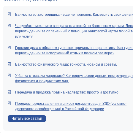
Банкротство застройщика - еще не приговор. Как вернуть свои деньг
Чарджбэк – механизм возврата платежей по банковским картам. Легк
вернуть деньги за оплаченный с помощью банковской карты любой т
или услугу.
Громкие дела с обманом туристов: причины и перспективы. Как тури
вернуть деньги за испорченный отдых в полном размере?
Банкротство физического лица: тонкости, нюансы и советы.
У банка отозвали лицензию? Как вернуть свои деньги: инструкция дл
физических и юридических лиц.
Передача и продажа прав на наследство: просто и доступно.
Порядок предоставления и список документов для УДО (условно-
досрочного освобождения) в Российской Федерации
Читать все статьи