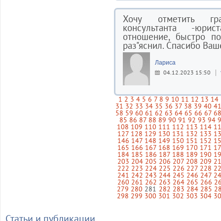
Хочу отметить гр
консультанта -юрис
отношение, быстро по
раз"яснил. Спасибо Ваш
Лариса
04.12.2023 15:50
1
2
3
4
5
6
7
8
9
10
11
12
13
14
31
32
33
34
35
36
37
38
39
40
4
58
59
60
61
62
63
64
65
66
67
6
85
86
87
88
89
90
91
92
93
94
108
109
110
111
112
113
114
1
127
128
129
130
131
132
133
1
146
147
148
149
150
151
152
1
165
166
167
168
169
170
171
1
184
185
186
187
188
189
190
1
203
204
205
206
207
208
209
2
222
223
224
225
226
227
228
2
241
242
243
244
245
246
247
2
260
261
262
263
264
265
266
2
279
280
281
282
283
284
285
2
298
299
300
301
302
303
304
3
Статьи и публикации