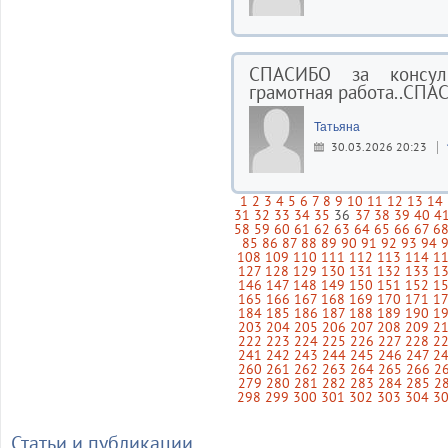
СПАСИБО за консуль
грамотная работа..СПАС
Татьяна
30.03.2026 20:23
1
2
3
4
5
6
7
8
9
10
11
12
13
14
31
32
33
34
35
36
37
38
39
40
4
58
59
60
61
62
63
64
65
66
67
6
85
86
87
88
89
90
91
92
93
94
108
109
110
111
112
113
114
1
127
128
129
130
131
132
133
1
146
147
148
149
150
151
152
1
165
166
167
168
169
170
171
1
184
185
186
187
188
189
190
1
203
204
205
206
207
208
209
2
222
223
224
225
226
227
228
2
241
242
243
244
245
246
247
2
260
261
262
263
264
265
266
2
279
280
281
282
283
284
285
2
298
299
300
301
302
303
304
3
Статьи и публикации