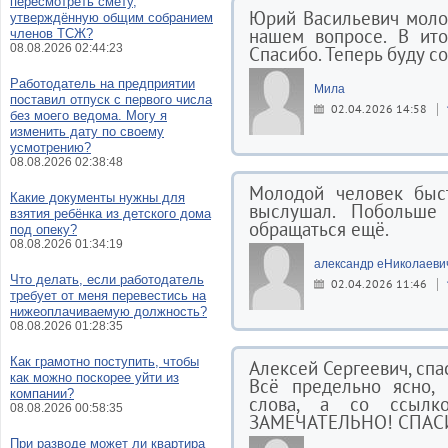
пересмотреть смету,
Юрий Васильевич моло
утверждённую общим собранием
нашем вопросе. В ито
членов ТСЖ?
08.08.2026 02:44:23
Спасибо. Теперь буду со
Работодатель на предприятии
Мила
поставил отпуск с первого числа
02.04.2026 14:58
без моего ведома. Могу я
изменить дату по своему
усмотрению?
08.08.2026 02:38:48
Молодой человек быст
Какие документы нужны для
выслушал. Побольше 
взятия ребёнка из детского дома
обращаться ещё.
под опеку?
08.08.2026 01:34:19
александр еНиколаеви
Что делать, если работодатель
02.04.2026 11:46
требует от меня перевестись на
нижеоплачиваемую должность?
08.08.2026 01:28:35
Как грамотно поступить, чтобы
Алексей Сергеевич, спа
как можно поскорее уйти из
Всё предельно ясно, 
компании?
слова, а со ссылко
08.08.2026 00:58:35
ЗАМЕЧАТЕЛЬНО! СПАС
При разводе может ли квартира