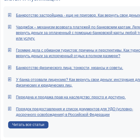
Банкротство застройщика - еще не приговор. Как вернуть свои деньг
Чарджбэк – механизм возврата платежей по банковским картам. Легк
вернуть деньги за оплаченный с помощью банковской карты любой т
или услугу.
Громкие дела с обманом туристов: причины и перспективы. Как тури
вернуть деньги за испорченный отдых в полном размере?
Банкротство физического лица: тонкости, нюансы и советы.
У банка отозвали лицензию? Как вернуть свои деньги: инструкция дл
физических и юридических лиц.
Передача и продажа прав на наследство: просто и доступно.
Порядок предоставления и список документов для УДО (условно-
досрочного освобождения) в Российской Федерации
Читать все статьи