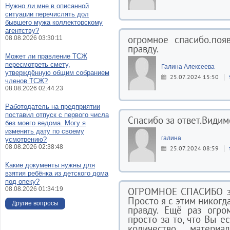
Нужно ли мне в описанной
ситуации перечислять дол
бывшего мужа коллекторскому
агентству?
огромное спасибо.поя
08.08.2026 03:30:11
правду.
Может ли правление ТСЖ
пересмотреть смету,
Галина Алексеева
утверждённую общим собранием
25.07.2024 15:50
членов ТСЖ?
08.08.2026 02:44:23
Работодатель на предприятии
поставил отпуск с первого числа
Спасибо за ответ.Видим
без моего ведома. Могу я
изменить дату по своему
галина
усмотрению?
08.08.2026 02:38:48
25.07.2024 08:59
Какие документы нужны для
взятия ребёнка из детского дома
под опеку?
08.08.2026 01:34:19
ОГРОМНОЕ СПАСИБО за 
Просто я с этим никогд
Другие вопросы
правду. Ещё раз огро
просто за то, что Вы е
количество матери