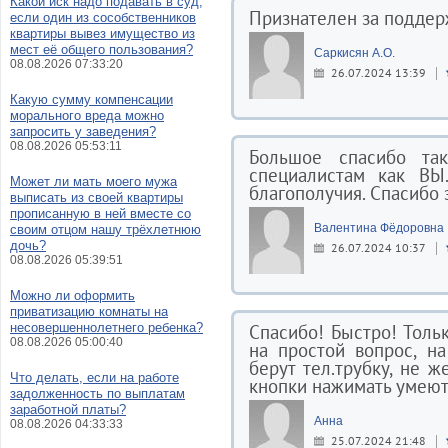
Какой иск надо подавать в суд,
Признателен за поддер
если один из сособственников
квартиры вывез имущество из
мест её общего пользования?
Саркисян А.О.
08.08.2026 07:33:20
26.07.2024 13:39
Какую сумму компенсации
морального вреда можно
запросить у заведения?
08.08.2026 05:53:11
Большое спасибо та
специалистам как ВЫ
Может ли мать моего мужа
благополучия. Спасибо 
выписать из своей квартиры
прописанную в ней вместе со
Валентина Фёдоровна
своим отцом нашу трёхлетнюю
дочь?
26.07.2024 10:37
08.08.2026 05:39:51
Можно ли оформить
приватизацию комнаты на
несовершеннолетнего ребенка?
Спасибо! Быстро! Толь
08.08.2026 05:00:40
на простой вопрос, н
берут тел.трубку, не ж
Что делать, если на работе
кнопки нажимать умеют
задолженность по выплатам
заработной платы?
Анна
08.08.2026 04:33:33
25.07.2024 21:48