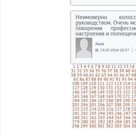
Неимоверно колос
руководством. Очень мо
покорения професси
настроения и полноценн
Анна
23.07.2024 20:57
1
2
3
4
5
6
7
8
9
10
11
12
13
14
31
32
33
34
35
36
37
38
39
40
4
58
59
60
61
62
63
64
65
66
67
6
85
86
87
88
89
90
91
92
93
94
108
109
110
111
112
113
114
1
127
128
129
130
131
132
133
1
146
147
148
149
150
151
152
1
165
166
167
168
169
170
171
1
184
185
186
187
188
189
190
1
203
204
205
206
207
208
209
2
222
223
224
225
226
227
228
2
241
242
243
244
245
246
247
2
260
261
262
263
264
265
266
2
279
280
281
282
283
284
285
2
298
299
300
301
302
303
304
3