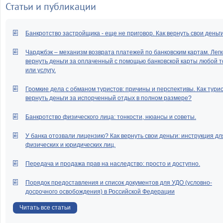
Статьи и публикации
Банкротство застройщика - еще не приговор. Как вернуть свои деньг
Чарджбэк – механизм возврата платежей по банковским картам. Легк
вернуть деньги за оплаченный с помощью банковской карты любой т
или услугу.
Громкие дела с обманом туристов: причины и перспективы. Как тури
вернуть деньги за испорченный отдых в полном размере?
Банкротство физического лица: тонкости, нюансы и советы.
У банка отозвали лицензию? Как вернуть свои деньги: инструкция дл
физических и юридических лиц.
Передача и продажа прав на наследство: просто и доступно.
Порядок предоставления и список документов для УДО (условно-
досрочного освобождения) в Российской Федерации
Читать все статьи