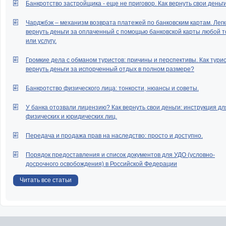
Банкротство застройщика - еще не приговор. Как вернуть свои деньг
Чарджбэк – механизм возврата платежей по банковским картам. Легк
вернуть деньги за оплаченный с помощью банковской карты любой т
или услугу.
Громкие дела с обманом туристов: причины и перспективы. Как тури
вернуть деньги за испорченный отдых в полном размере?
Банкротство физического лица: тонкости, нюансы и советы.
У банка отозвали лицензию? Как вернуть свои деньги: инструкция дл
физических и юридических лиц.
Передача и продажа прав на наследство: просто и доступно.
Порядок предоставления и список документов для УДО (условно-
досрочного освобождения) в Российской Федерации
Читать все статьи