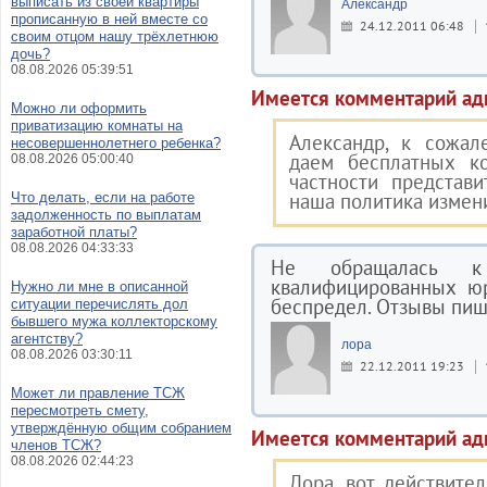
выписать из своей квартиры
Александр
прописанную в ней вместе со
24.12.2011 06:48
своим отцом нашу трёхлетнюю
дочь?
08.08.2026 05:39:51
Имеется комментарий ад
Можно ли оформить
приватизацию комнаты на
Александр, к сожал
несовершеннолетнего ребенка?
даем бесплатных к
08.08.2026 05:00:40
частности представ
наша политика измен
Что делать, если на работе
задолженность по выплатам
заработной платы?
08.08.2026 04:33:33
Не обращалась к 
квалифицированных юр
Нужно ли мне в описанной
беспредел. Отзывы пиш
ситуации перечислять дол
бывшего мужа коллекторскому
агентству?
лора
08.08.2026 03:30:11
22.12.2011 19:23
Может ли правление ТСЖ
пересмотреть смету,
утверждённую общим собранием
Имеется комментарий ад
членов ТСЖ?
08.08.2026 02:44:23
Лора, вот действител