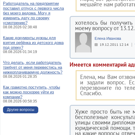
мешайте нам работат
Работодатель на предприятии
поставил отпуск с первого числа
без моего ведома. Могу я
изменить дату по своему
хотелось бы получить
усмотрению?
моему вопросу от 13.12
08.08.2026 02:38:48
Какие документы нужны для
Елена Иванова
взятия ребёнка из детского дома
19.12.2011 12:14
под опеку?
08.08.2026 01:34:19
Что делать, если работодатель
Имеется комментарий ад
требует от меня перевестись на
нижеоплачиваемую должность?
Елена, мы Вам отзвон
08.08.2026 01:28:35
и задали вопрос. Е
перезвоните по тел
Как грамотно поступить, чтобы
Спасибо.
как можно поскорее уйти из
компании?
08.08.2026 00:58:35
Другие вопросы
Хуже просто быть не 
бесполезные консульт
улицы своими дипломам
юридической помощи. та
на какие вопросы отвеч