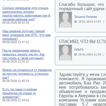
Спасибо большое, что
порядочный сайт,удачи 
Сколько перерывов для отдыха
работодатель должен
предоставлять работникам при 8-
Татьяна Пяткова
часовом рабочем дне?
28.01.2024 15:05
09.08.2026 00:32:34
Наш ребенок получил тяжкий
вред здоровью при ДТП. Что нам
положено?
СПАСИБО, ЧТО ВЫ ЕСТЬ
08.08.2026 23:37:31
ОЛЬГА
После проведения аборта
пришлось делать чистку. Как
28.01.2024 11:59
поступить в такой ситуации?
08.08.2026 22:55:11
Можно ли отказаться от перевода
Здравствуйте,у меня 
на другую должность и сколько
раз?
поможете. Я проживаю 
08.08.2026 22:45:16
автомобиль Киа Рио 2
мне потребовалась за
Есть ли такая судебная
объявление о продаже
процедура об отказе от
Европы и Америки я сп
алиментов?
компании. Условия ко
08.08.2026 21:44:02
поставки 5-7 недел