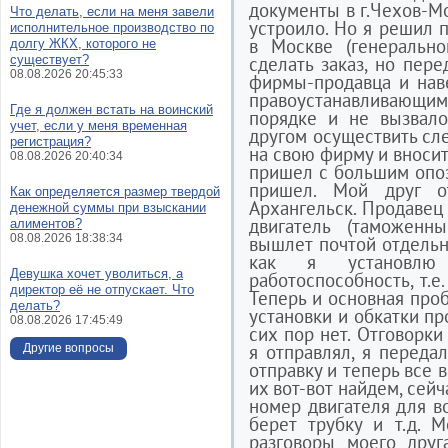
документы в г.Чехов-Мо
Что делать, если на меня завели
устроило. Но я решил п
исполнительное производство по
в Москве (генеральн
долгу ЖКХ, которого не
существует?
сделать заказ, но пер
08.08.2026 20:45:33
фирмы-продавца и нав
правоустанавливающим
Где я должен встать на воинский
порядке и не вызвало
учет, если у меня временная
другом осуществить сле
регистрация?
на свою фирму и вносит
08.08.2026 20:40:34
пришел с большим опозд
пришел. Мой друг о
Как определяется размер твердой
Архангельск. Продавец 
денежной суммы при взыскании
двигатель (таможенн
алиментов?
08.08.2026 18:38:34
вышлет почтой отдельно
как я установлю
Девушка хочет уволиться, а
работоспособность, т.е
директор её не отпускает. Что
Теперь и основная про
делать?
установки и обкатки пр
08.08.2026 17:45:49
сих пор нет. Отговорки
я отправлял, я переда
Другие вопросы
отправку и теперь все 
их вот-вот найдем, сей
номер двигателя для в
берет трубку и т.д. 
разговоры моего друг