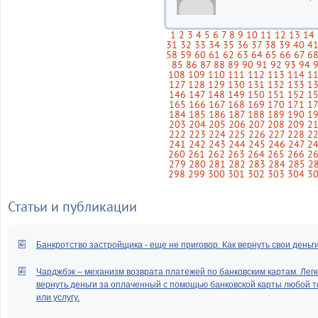
1
2
3
4
5
6
7
8
9
10
11
12
13
14
31
32
33
34
35
36
37
38
39
40
4
58
59
60
61
62
63
64
65
66
67
6
85
86
87
88
89
90
91
92
93
94
108
109
110
111
112
113
114
1
127
128
129
130
131
132
133
1
146
147
148
149
150
151
152
1
165
166
167
168
169
170
171
1
184
185
186
187
188
189
190
1
203
204
205
206
207
208
209
2
222
223
224
225
226
227
228
2
241
242
243
244
245
246
247
2
260
261
262
263
264
265
266
2
279
280
281
282
283
284
285
2
298
299
300
301
302
303
304
3
Статьи и публикации
Банкротство застройщика - еще не приговор. Как вернуть свои деньг
Чарджбэк – механизм возврата платежей по банковским картам. Легк
вернуть деньги за оплаченный с помощью банковской карты любой т
или услугу.