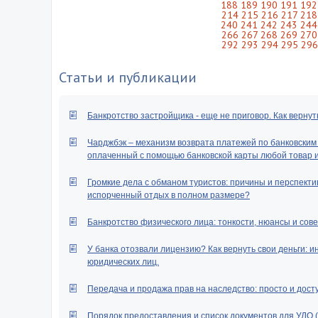
188
189
190
191
192
214
215
216
217
218
240
241
242
243
244
266
267
268
269
270
292
293
294
295
296
Статьи и публикации
Банкротство застройщика - еще не приговор. Как вернут
Чарджбэк – механизм возврата платежей по банковским к
оплаченный с помощью банковской карты любой товар ил
Громкие дела с обманом туристов: причины и перспектив
испорченный отдых в полном размере?
Банкротство физического лица: тонкости, нюансы и сове
У банка отозвали лицензию? Как вернуть свои деньги: и
юридических лиц.
Передача и продажа прав на наследство: просто и дост
Порядок предоставления и список документов для УДО 