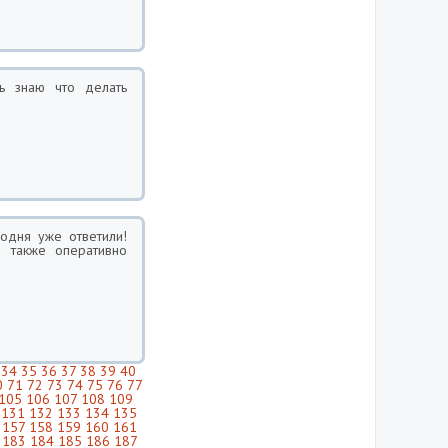
ь знаю что делать
годня уже ответили!
 также оперативно
34
35
36
37
38
39
40
0
71
72
73
74
75
76
77
105
106
107
108
109
131
132
133
134
135
157
158
159
160
161
183
184
185
186
187