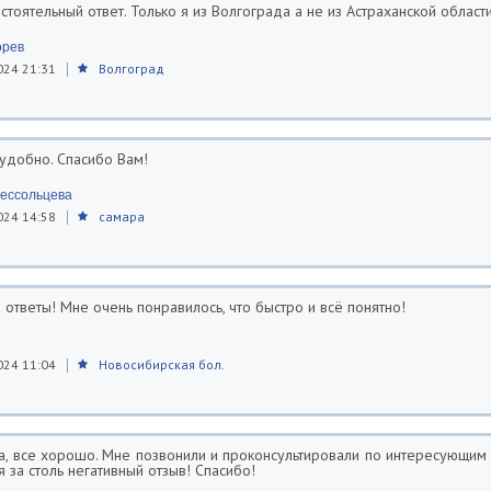
стоятельный ответ. Только я из Волгограда а не из Астраханской област
орев
024 21:31
Волгоград
 удобно. Спасибо Вам!
ессольцева
024 14:58
самара
ответы! Мне очень понравилось, что быстро и всё понятно!
024 11:04
Новосибирская бол.
та, все хорошо. Мне позвонили и проконсультировали по интересующим
за столь негативный отзыв! Спасибо!