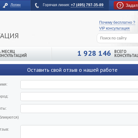
Логин
Горячая линия:
+7 (495) 797-35-89
Задат
Почему бесплатно ?
VIP консультация
ТАЦИЯ
1 928 146
А МЕСЯЦ
ВСЕГО
ОНСУЛЬТАЦИЙ
КОНСУЛЬТА
Оставить свой отзыв о нашей работе
имя:
ород:
кты:
убликуются)
тзыв: