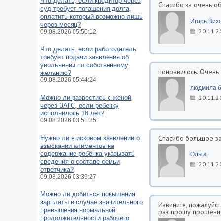
Что делать, если кредитор через
Спасибо за очень об
суд требует погашения долга,
оплатить который возможно лишь
Игорь Вих
через месяц?
20.11.2
09.08.2026 05:50:12
Что делать, если работодатель
требует подачи заявления об
увольнении по собственному
понравилось. Очень
желанию?
09.08.2026 05:44:24
людмила б
Можно ли развестись с женой
20.11.2
через ЗАГС, если ребенку
исполнилось 18 лет?
09.08.2026 03:51:35
Спасибо большое за 
Нужно ли в исковом заявлении о
взыскании алиментов на
содержание ребёнка указывать
Ольга
сведения о составе семьи
20.11.2
ответчика?
09.08.2026 03:39:27
Можно ли добиться повышения
зарплаты в случае значительного
Извините, пожалуйс
превышения нормальной
раз прошу прощения 
продолжительности рабочего