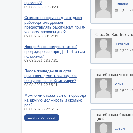
времени?
Юлиана
09.08.2026 01:58:28
19.11.2
Сколько перерывов для отдыха
работодатель должен
предоставлять работникам при 8-
часовом рабочем дне?
Спасибо Вам Большо
09.08.2026 00:32:34
Наталья
Наш ребенок получил тяжкий
19.11.2
вред здоровью при ДТП. Что нам
положено?
08.08.2026 23:37:31
После проведения аборта
спасибо вам что отв
пришлось делать чистку. Как
поступить в такой ситуации?
юлия
08.08.2026 22:55:11
19.11.2
Можно ли отказаться от перевода
на другую должность и сколько
раз?
08.08.2026 22:45:16
спасибо вам большо
Другие вопросы
дней
артём