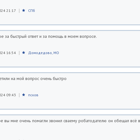
024 21:17
СПб
е за быстрый ответ и за помощь в моем вопросе.
024 16:54
Домодедово, МО
етили на мой вопрос очень быстро
024 09:43
псков
е вы мне очень помагли звонил сваему робатодателю он обещал всё в