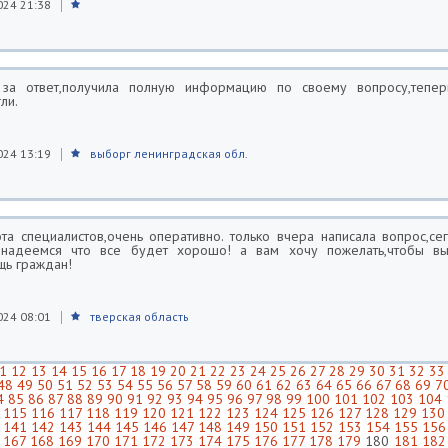
024 21:38
 за ответ,получила полную информацию по своему вопросу,тепер
ли.
024 13:19
выборг ленинградская обл.
та специалистов,очень оперативно. только вчера написала вопрос,се
 надеемся что все будет хорошо! а вам хочу пожелать,чтобы вы
щь граждан!
024 08:01
тверская область
1
12
13
14
15
16
17
18
19
20
21
22
23
24
25
26
27
28
29
30
31
32
33
48
49
50
51
52
53
54
55
56
57
58
59
60
61
62
63
64
65
66
67
68
69
7
4
85
86
87
88
89
90
91
92
93
94
95
96
97
98
99
100
101
102
103
104
115
116
117
118
119
120
121
122
123
124
125
126
127
128
129
130
141
142
143
144
145
146
147
148
149
150
151
152
153
154
155
156
167
168
169
170
171
172
173
174
175
176
177
178
179
180
181
182