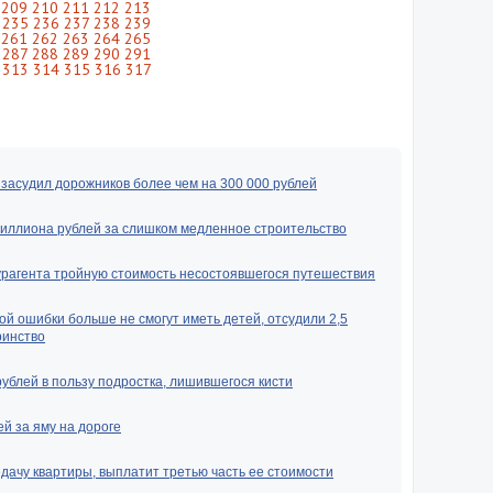
209
210
211
212
213
235
236
237
238
239
261
262
263
264
265
287
288
289
290
291
313
314
315
316
317
засудил дорожников более чем на 300 000 рублей
миллиона рублей за слишком медленное строительство
урагента тройную стоимость несостоявшегося путешествия
ой ошибки больше не смогут иметь детей, отсудили 2,5
ринство
рублей в пользу подростка, лишившегося кисти
й за яму на дороге
ачу квартиры, выплатит третью часть ее стоимости