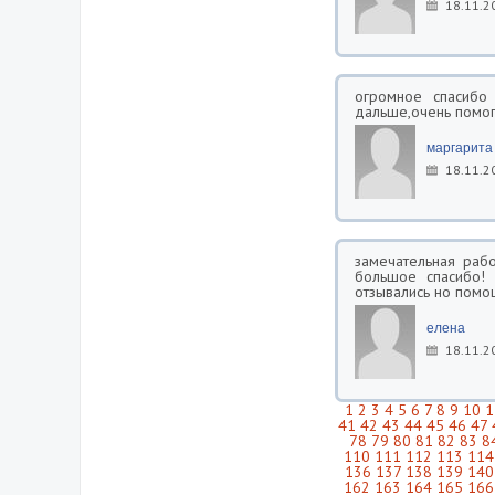
18.11.2
огромное спасибо
дальше,очень помог
маргарита
18.11.2
замечательная рабо
большое спасибо!
отзывались но помо
елена
18.11.2
1
2
3
4
5
6
7
8
9
10
1
41
42
43
44
45
46
47
78
79
80
81
82
83
8
110
111
112
113
114
136
137
138
139
140
162
163
164
165
166