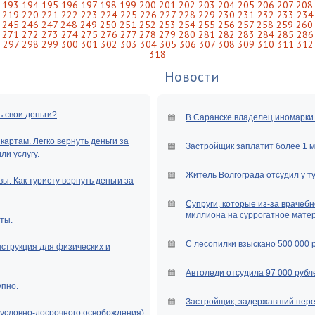
193
194
195
196
197
198
199
200
201
202
203
204
205
206
207
208
219
220
221
222
223
224
225
226
227
228
229
230
231
232
233
234
245
246
247
248
249
250
251
252
253
254
255
256
257
258
259
260
271
272
273
274
275
276
277
278
279
280
281
282
283
284
285
286
297
298
299
300
301
302
303
304
305
306
307
308
309
310
311
312
318
Новости
ь свои деньги?
В Саранске владелец иномарки 
артам. Легко вернуть деньги за
Застройщик заплатит более 1 
и услугу.
Житель Волгограда отсудил у т
ы. Как туристу вернуть деньги за
Супруги, которые из-за врачебн
миллиона на суррогатное мате
ты.
С лесопилки взыскано 500 000 
нструкция для физических и
Автоледи отсудила 97 000 рубле
упно.
Застройщик, задержавший перед
(условно-досрочного освобождения)