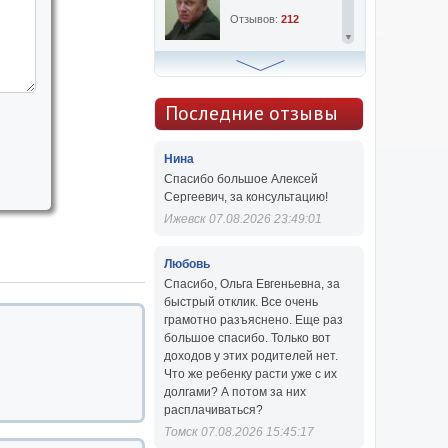
Отзывов:
212
Алексей Сергеевич
Консультаций:
763
Последние отзывы
Отзывов:
47
Нина
Спасибо большое Алексей
Сергеевич, за консультацию!
Ижевск 07.08.2026 23:49:01
Любовь
Спасибо, Ольга Евгеньевна, за
быстрый отклик. Все очень
грамотно разъяснено. Еще раз
большое спасибо. Только вот
доходов у этих родителей нет.
Что же ребенку расти уже с их
долгами? А потом за них
расплачиваться?
Томск 07.08.2026 15:45:17