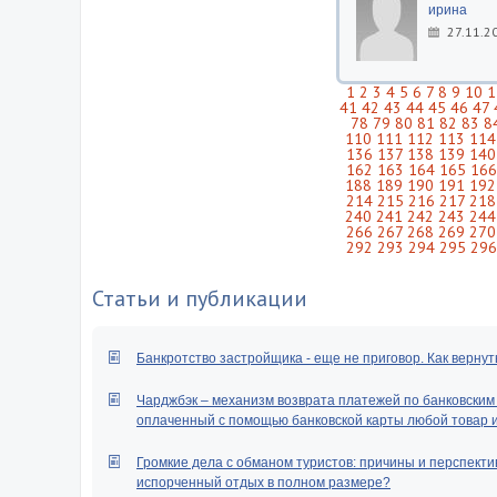
ирина
27.11.2
1
2
3
4
5
6
7
8
9
10
1
41
42
43
44
45
46
47
78
79
80
81
82
83
8
110
111
112
113
114
136
137
138
139
140
162
163
164
165
166
188
189
190
191
192
214
215
216
217
218
240
241
242
243
244
266
267
268
269
270
292
293
294
295
296
Статьи и публикации
Банкротство застройщика - еще не приговор. Как вернут
Чарджбэк – механизм возврата платежей по банковским к
оплаченный с помощью банковской карты любой товар ил
Громкие дела с обманом туристов: причины и перспектив
испорченный отдых в полном размере?