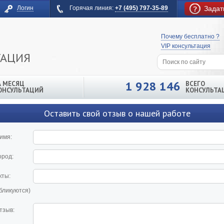
Логин
Горячая линия:
+7 (495) 797-35-89
Задат
Почему бесплатно ?
VIP консультация
ТАЦИЯ
1 928 146
А МЕСЯЦ
ВСЕГО
ОНСУЛЬТАЦИЙ
КОНСУЛЬТА
Оставить свой отзыв о нашей работе
имя:
ород:
кты:
убликуются)
тзыв: