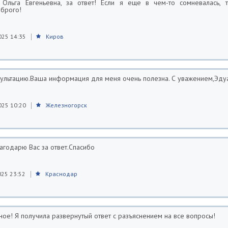
 Ольга Евгеньевна, за ответ! Если я еще в чем-то сомневалась, 
оброго!
025 14:35
Киров
сультацию.Ваша информация для меня очень полезна. С уважением,Эду
025 10:20
Железногорск
агодарю Вас за ответ.Спасибо
025 23:52
Краснодар
ное! Я получила развернутый ответ с разъяснением на все вопросы!