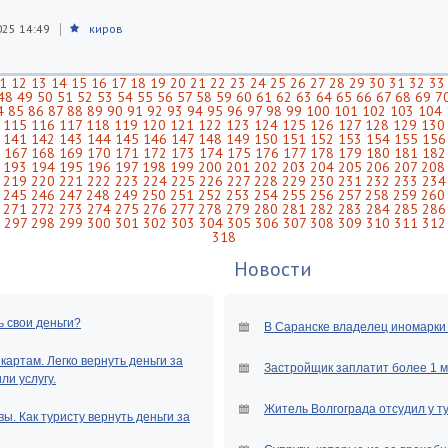
025 14:49
киров
1
12
13
14
15
16
17
18
19
20
21
22
23
24
25
26
27
28
29
30
31
32
33
48
49
50
51
52
53
54
55
56
57
58
59
60
61
62
63
64
65
66
67
68
69
7
4
85
86
87
88
89
90
91
92
93
94
95
96
97
98
99
100
101
102
103
104
115
116
117
118
119
120
121
122
123
124
125
126
127
128
129
130
141
142
143
144
145
146
147
148
149
150
151
152
153
154
155
156
167
168
169
170
171
172
173
174
175
176
177
178
179
180
181
182
193
194
195
196
197
198
199
200
201
202
203
204
205
206
207
208
219
220
221
222
223
224
225
226
227
228
229
230
231
232
233
234
245
246
247
248
249
250
251
252
253
254
255
256
257
258
259
260
271
272
273
274
275
276
277
278
279
280
281
282
283
284
285
286
297
298
299
300
301
302
303
304
305
306
307
308
309
310
311
312
318
Новости
ь свои деньги?
В Саранске владелец иномарки 
артам. Легко вернуть деньги за
Застройщик заплатит более 1 
и услугу.
Житель Волгограда отсудил у т
ы. Как туристу вернуть деньги за