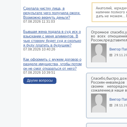
Анатолий, юриди
Сделала чистку лица, в
наличии полного 
результате чего получила ожоги.
дать не можем...
Возможно вернуть деньги?
07.08.2026 11:31:03
Бывшая жена подала в суд иск о
Огромное спасибо,
во всех отношени
взыскании с меня алиментов. В
России,представите
чью сторону будет суд и сколько
я буду платить в будущем?
07.08.2026 10:40:26
Виктор Па
29.11.2
Как оформить с мужем договор о
разделе имущества, чтобы потом
он не смог отказаться от него?
07.08.2026 10:39:51
Спасибо,быстро,до
Другие вопросы
Россиян-инвалидов
своими непорядоч
сожалению,в наше в
Виктор Па
28.11.2