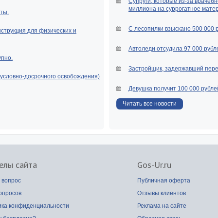
Супруги, которые из-за врачебн
миллиона на суррогатное мате
ты.
С лесопилки взыскано 500 000 
нструкция для физических и
Автоледи отсудила 97 000 рубле
упно.
Застройщик, задержавший перед
(условно-досрочного освобождения)
Девушка получит 100 000 рубле
Читать все новости
елы сайта
Gos-Ur.ru
 вопрос
Публичная оферта
опросов
Отзывы клиентов
ика конфиденциальности
Реклама на сайте