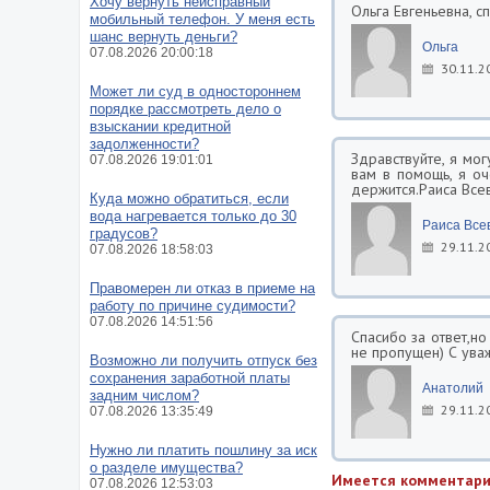
Хочу вернуть неисправный
Ольга Евгеньевна, с
мобильный телефон. У меня есть
шанс вернуть деньги?
Ольга
07.08.2026 20:00:18
30.11.2
Может ли суд в одностороннем
порядке рассмотреть дело о
взыскании кредитной
задолженности?
Здравствуйте, я мог
07.08.2026 19:01:01
вам в помощь, я о
держится.Раиса Все
Куда можно обратиться, если
вода нагревается только до 30
Раиса Все
градусов?
29.11.2
07.08.2026 18:58:03
Правомерен ли отказ в приеме на
работу по причине судимости?
07.08.2026 14:51:56
Спасибо за ответ,н
не пропущен) С ува
Возможно ли получить отпуск без
сохранения заработной платы
Анатолий
задним числом?
29.11.2
07.08.2026 13:35:49
Нужно ли платить пошлину за иск
о разделе имущества?
Имеется комментари
07.08.2026 12:53:03