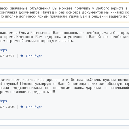
чески значимые объяснения Вы можете получить у любого юриста в
комплекта документов. Наугад и без осмотра документов мы никаких 
 По вполне логически ясным причинам. Удачи Вам в решении вашего во
уважаемая Ольга Евгеньевна! Ваша помощь так необходима и благоро
ях время.Крепкого Вам здоровья и успехов в Вашей так необход
лем огромной армии,которых,я и являюсь.
берз
025 09:21
Оренбург
ходчиво,вежливо,квалифицированно и бесплатно.Очень нужная помо
 3 группы! Проконсультирую о Вашей помощи таких же обмануто-с
ными родственниками по вопросам жилья,дарения и завещаний 
ремя не является редкостью!!!
берз
025 20:06
Оренбург