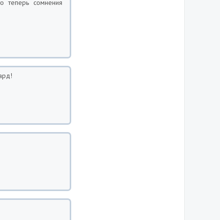
то теперь сомнения
ард!