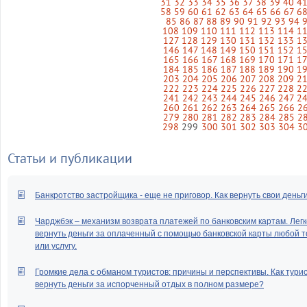
31
32
33
34
35
36
37
38
39
40
4
58
59
60
61
62
63
64
65
66
67
6
85
86
87
88
89
90
91
92
93
94
108
109
110
111
112
113
114
1
127
128
129
130
131
132
133
1
146
147
148
149
150
151
152
1
165
166
167
168
169
170
171
1
184
185
186
187
188
189
190
1
203
204
205
206
207
208
209
2
222
223
224
225
226
227
228
2
241
242
243
244
245
246
247
2
260
261
262
263
264
265
266
2
279
280
281
282
283
284
285
2
298
299
300
301
302
303
304
3
Статьи и публикации
Банкротство застройщика - еще не приговор. Как вернуть свои деньг
Чарджбэк – механизм возврата платежей по банковским картам. Легк
вернуть деньги за оплаченный с помощью банковской карты любой т
или услугу.
Громкие дела с обманом туристов: причины и перспективы. Как тури
вернуть деньги за испорченный отдых в полном размере?