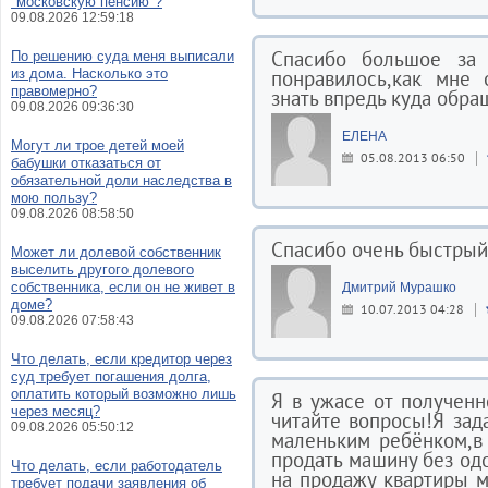
"московскую пенсию"?
09.08.2026 12:59:18
Спасибо большое за 
По решению суда меня выписали
из дома. Насколько это
понравилось,как мне 
правомерно?
знать впредь куда обра
09.08.2026 09:36:30
ЕЛЕНА
Могут ли трое детей моей
05.08.2013 06:50
бабушки отказаться от
обязательной доли наследства в
мою пользу?
09.08.2026 08:58:50
Спасибо очень быстрый
Может ли долевой собственник
выселить другого долевого
собственника, если он не живет в
Дмитрий Мурашко
доме?
10.07.2013 04:28
09.08.2026 07:58:43
Что делать, если кредитор через
суд требует погашения долга,
оплатить который возможно лишь
Я в ужасе от полученн
через месяц?
читайте вопросы!Я зад
09.08.2026 05:50:12
маленьким ребёнком,в 
продать машину без одо
Что делать, если работодатель
на продажу квартиры 
требует подачи заявления об