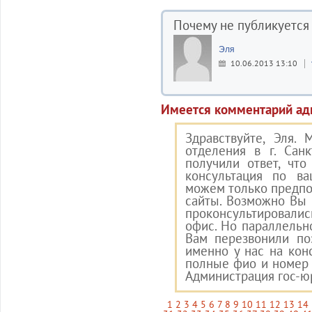
Почему не публикуется
Эля
10.06.2013 13:10
Имеется комментарий ад
Здравствуйте, Эля.
отделения в г. Сан
получили ответ, чт
консультация по в
можем только предпо
сайты. Возможно Вы 
проконсультировалис
офис. Но параллельно
Вам перезвонили по
именно у нас на конс
полные фио и номер 
Администрация гос-ю
1
2
3
4
5
6
7
8
9
10
11
12
13
14