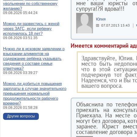
мне ваши юристы от
увольнении по собственному
супруга!?Я вдова!!!
желанию?
09.08.2026 05:44:24
Юлия
Можно ли развестись с женой
07.07.2013 15:43
через ЗАГС, если ребенку
исполнилось 18 лет?
09.08.2026 03:51:35
Имеется комментарий ад
Нужно ли в исковом заявлении о
взыскании алиментов на
Здравствуйте, Юлия.
содержание ребёнка указывать
место быть недопон
сведения о составе семьи
что в этой ситуации
ответчика?
09.08.2026 03:39:27
подчеркнув тот факт
Надеемся, что и Вы т
Можно ли добиться повышения
вашего вопроса.
зарплаты в случае значительного
превышения нормальной
продолжительности рабочего
Объяснила по телефон
времени?
09.08.2026 01:58:28
приехать на консульт
Приехала. На месте о
Другие вопросы
могут без договора, кот
заранее. Юрист вмес
составление договора з