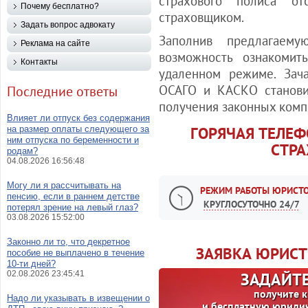
страхового полиса о
Почему бесплатно?
страховщиком.
Задать вопрос адвокату
Заполнив предлагаем
Реклама на сайте
возможность ознакоми
Контакты
удаленном режиме. Зач
ОСАГО и КАСКО станови
Последние ответы
получения законных комп
Влияет ли отпуск без содержания
ГОРЯЧАЯ ТЕЛЕ
на размер оплаты следующего за
ним отпуска по беременности и
СТРА
родам?
04.08.2026 16:56:48
Могу ли я рассчитывать на
РЕЖИМ РАБОТЫ ЮРИСТО
пенсию, если в раннем детстве
КРУГЛОСУТОЧНО 24/7
потерял зрение на левый глаз?
03.08.2026 15:52:00
Законно ли то, что декретное
ЗАЯВКА ЮРИСТ
пособие не выплачено в течение
10-ти дней?
02.08.2026 23:45:41
ЗАДАЙТЕ
получите 
Надо ли указывать в извещении о
и бесплатную юриди