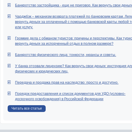
Банкротство застройщика - еще не приговор. Как вернуть свои деньг
Чарджбэк – механизм возврата платежей по банковским картам. Легк
вернуть деньги за оплаченный с помощью банковской карты любой т
или услугу.
Громкие дела с обманом туристов: причины и перспективы. Как тури
вернуть деньги за испорченный отдых в полном размере?
Банкротство физического лица: тонкости, нюансы и советы.
У банка отозвали лицензию? Как вернуть свои деньги: инструкция дл
физических и юридических лиц.
Передача и продажа прав на наследство: просто и доступно.
Порядок предоставления и список документов для УДО (условно-
досрочного освобождения) в Российской Федерации
Читать все статьи