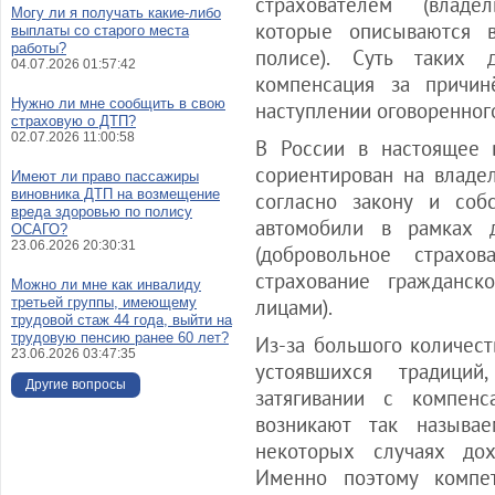
страхователем (владе
Могу ли я получать какие-либо
которые описываются в
выплаты со старого места
работы?
полисе). Суть таких 
04.07.2026 01:57:42
компенсация за причи
Нужно ли мне сообщить в свою
наступлении оговоренного
страховую о ДТП?
02.07.2026 11:00:58
В России в настоящее 
сориентирован на владе
Имеют ли право пассажиры
виновника ДТП на возмещение
согласно закону и соб
вреда здоровью по полису
автомобили в рамках 
ОСАГО?
23.06.2026 20:30:31
(добровольное страхо
страхование гражданск
Можно ли мне как инвалиду
третьей группы, имеющему
лицами).
трудовой стаж 44 года, выйти на
трудовую пенсию ранее 60 лет?
Из-за большого количес
23.06.2026 03:47:35
устоявшихся традици
Другие вопросы
затягивании с компенс
возникают так называ
некоторых случаях дох
Именно поэтому компе