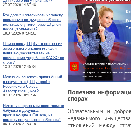
ДТП «свою вину признаю»?
27.07.2026 14:37:48
Ва
Кто должен оплачивать человеку
временную нетрудоспособность,
Ре
возникшую у него через 10 дней
Те
после увольнения?
18.07.2026 07:34:31
Ва
Я виновник ДТП,был в состоянии
алкогольного опьянения.Как я
понимаю,рассчитывать на
возмещение ущерба по КАСКО не
стоит?
В соответствии с положениями
П
13.07.2026 12:45:34
Соглашения и Политикой Конфи
мы гарантируем полную аноним
консультаций
Можно ли взыскать причинённый
в результате ДТП ущерб с
Российского Союза
Полезная информаци
Автостраховщиков?
07.07.2026 18:41:56
спорах
Имеют ли право мои престарелые
Обязательным и добро
бабушка и дедушка,
проживающие в Самаре, на
недвижимого имущества
помощь социального работника?
отношений между стра
06.07.2026 21:53:18