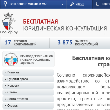
Ваш регион:
Москва и МО
Логин
Горяч
БЕСПЛАТНАЯ
ЮРИДИЧЕСКАЯ КОНСУЛЬТАЦИЯ
17
3 875
СЕГОДНЯ
ЗА МЕСЯЦ
КОНСУЛЬТАЦИЙ
КОНСУЛЬТАЦИЙ
Бесплатная к
стр
Главная
Согласно сложившей
Рубрики права
взаимодействие со с
подавляющем бол
Новости
квалифицированной юр
Статьи
практика, грамотные 
Лента ответов
предоставляемые опытн
Отзывы