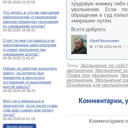
трудовую книжку либо
04.08.2026 23:32:59
увольнения. Если п
Что делать в случае нарушения
обращения в суд попыт
работодателем установленной
«мирным» путём.
законом процедуры увольнения
по сокращению штатов?
Всего доброго.
04.08.2026 16:59:41
Стоит ли мне соглашаться на
Юрий Васильевич
предложенные работодателем
27.06.2026 04:42
условия увольнения при
сокращении штатов?
04.08.2026 11:42:47
Темы:
Увольнение по собс
Обязан ли работник выполнять
увольнении
,
Увольнение за
работу, на которую был
Права при увольнении
,
Уво
переведен в результате
увольнении
,
Увольнение р
отстранения от выполнения
Основания для увольнения
другой работы?
04.08.2026 06:38:20
Комментарии, у
Могу ли я обратиться в
прокуратуру, если после ссоры
глав врач снизил мне оплату
труда?
04.08.2026 02:51:19
Комментариев по
Другие вопросы