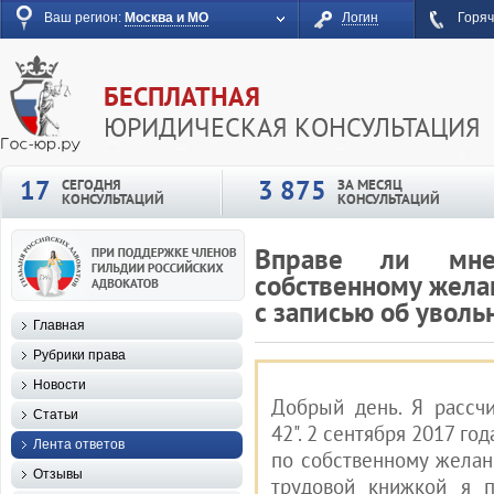
Ваш регион:
Москва и МО
Логин
Горяч
БЕСПЛАТНАЯ
ЮРИДИЧЕСКАЯ КОНСУЛЬТАЦИЯ
17
3 875
СЕГОДНЯ
ЗА МЕСЯЦ
КОНСУЛЬТАЦИЙ
КОНСУЛЬТАЦИЙ
Вправе ли мне
собственному жела
с записью об уволь
Главная
Рубрики права
Новости
Добрый день. Я рассч
Статьи
42". 2 сентября 2017 го
Лента ответов
по собственному желан
Отзывы
трудовой книжкой я п