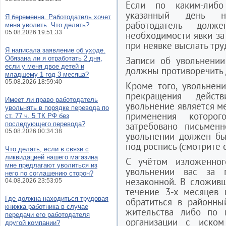
Если по каким-либо
указанный день н
Я беременна. Работодатель хочет
работодатель дол
меня уволить. Что делать?
05.08.2026 19:51:33
необходимости явки з
при неявке выслать тру
Я написала заявление об уходе.
Обязана ли я отработать 2 дня,
Записи об увольнении
если у меня двое детей и
должны противоречить д
младшему 1 год 3 месяца?
05.08.2026 18:59:40
Кроме того, увольнен
прекращения действ
Имеет ли право работодатель
увольнение является м
увольнять в порядке перевода по
применения которо
ст. 77 ч. 5 ТК РФ без
последующего перевода?
затребовано письмен
05.08.2026 00:34:38
увольнении должен бы
под роспись (смотрите с
Что делать, если в связи с
ликвидацией нашего магазина
С учётом изложенно
мне предлагают уволиться из
увольнении вас за 
него по соглашению сторон?
незаконной. В сложив
04.08.2026 23:53:05
течение 3-х месяцев 
Где должна находиться трудовая
обратиться в районны
книжка работника в случае
жительства либо по 
передачи его работодателя
организации с иско
другой компании?