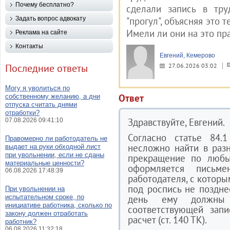
Почему бесплатно?
сделали запись в тру
Задать вопрос адвокату
"прогул", объясняя это т
Имели ли они на это пра
Реклама на сайте
Контакты
Евгений, Кемерово
Последние ответы
27.06.2026 03:02
Могу я уволиться по
Ответ
собственному желанию, а дни
отпуска считать днями
отработки?
Здравствуйте, Евгений.
07.08.2026 09:41:10
Согласно статье 84.
Правомерно ли работодатель не
несложно найти в раз
выдает на руки обходной лист
при увольнении, если не сданы
прекращение по любы
материальные ценности?
оформляется письме
06.08.2026 17:48:39
работодателя, с котор
под роспись не поздне
При увольнении на
испытательном сроке, по
день ему должны
инициативе работника, сколько по
соответствующей зап
закону должен отработать
расчет (ст. 140 ТК).
работник?
06.08.2026 11:32:18