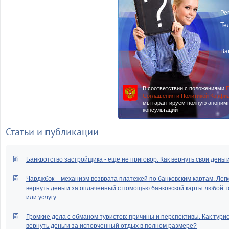
Ре
Те
Ва
В соответствии с положениями
П
Соглашения и Политикой Конфи
мы гарантируем полную аноним
консультаций
Статьи и публикации
Банкротство застройщика - еще не приговор. Как вернуть свои деньг
Чарджбэк – механизм возврата платежей по банковским картам. Легк
вернуть деньги за оплаченный с помощью банковской карты любой т
или услугу.
Громкие дела с обманом туристов: причины и перспективы. Как тури
вернуть деньги за испорченный отдых в полном размере?