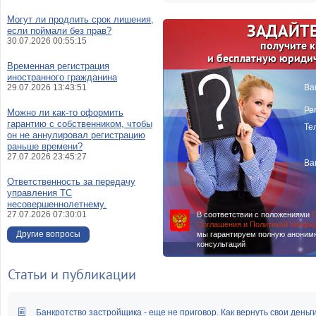
Могут ли продлить срок лишения,
ЗАДАЙТЕ
если поймали без прав?
30.07.2026 00:55:15
получите 
и бесплатную юриди
Временная регистрация
иностранного гражданина
29.07.2026 13:43:51
Ва
Ре
Можно ли как-то оформить
гарантию с собственником, чтобы
Те
он не аннулировал регистрацию
раньше времени?
27.07.2026 23:45:27
Ва
Ответственность за передачу
управления ТС
несовершеннолетнему.
27.07.2026 07:30:01
В соответствии с положениями
П
Соглашения и Политикой Конфи
Другие вопросы
мы гарантируем полную аноним
консультаций
Статьи и публикации
Банкротство застройщика - еще не приговор. Как вернуть свои деньг