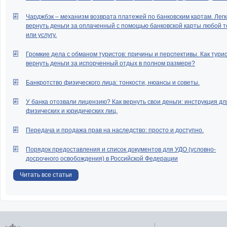
Чарджбэк – механизм возврата платежей по банковским картам. Легк
вернуть деньги за оплаченный с помощью банковской карты любой т
или услугу.
Громкие дела с обманом туристов: причины и перспективы. Как тури
вернуть деньги за испорченный отдых в полном размере?
Банкротство физического лица: тонкости, нюансы и советы.
У банка отозвали лицензию? Как вернуть свои деньги: инструкция дл
физических и юридических лиц.
Передача и продажа прав на наследство: просто и доступно.
Порядок предоставления и список документов для УДО (условно-
досрочного освобождения) в Российской Федерации
Читать все статьи