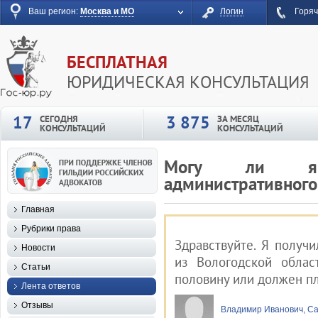
Ваш регион:
Москва и МО
Логин
Горяч
БЕСПЛАТНАЯ
ЮРИДИЧЕСКАЯ КОНСУЛЬТАЦИЯ
17
3 875
СЕГОДНЯ
ЗА МЕСЯЦ
КОНСУЛЬТАЦИЙ
КОНСУЛЬТАЦИЙ
Могу ли я 
административного
Главная
Рубрики права
Здравствуйте. Я получ
Новости
из Вологодской облас
Статьи
половину или должен п
Лента ответов
Отзывы
Владимир Иванович, Са