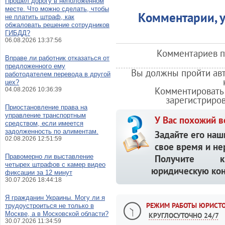
Прошел дорогу в неположенном
месте. Что можно сделать, чтобы
Комментарии, у
не платить штраф, как
обжаловать решение сотрудников
ГИБДД?
06.08.2026 13:37:56
Комментариев по
Вправе ли работник отказаться от
предложенного ему
Вы должны пройти авт
работодателем перевода в другой
цех?
Комментировать 
04.08.2026 10:36:39
зарегистриро
Приостановление права на
управление транспортным
У Вас похожий в
средством, если имеется
задолженность по алиментам.
Задайте его наш
02.08.2026 12:51:59
свое время и не
Правомерно ли выставление
Получите кв
четырех штрафов с камер видео
юридическую кон
фиксации за 12 минут
30.07.2026 18:44:18
Я гражданин Украины. Могу ли я
РЕЖИМ РАБОТЫ ЮРИСТО
трудоустроиться не только в
Москве, а в Московской области?
КРУГЛОСУТОЧНО 24/7
30.07.2026 11:34:59