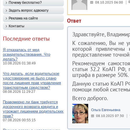
08.10.2025 06:00
Почему бесплатно?
Задать вопрос адвокату
Реклама на сайте
Ответ
Контакты
Здравствуйте, Владимир
Последние ответы
К сожалению, Вы не у
которой привлечены к
Я отказалась от мед
предоставление точной
освидетельствования. Что
делать?
Рекомендуем самостоя
10.08.2026 01:38:49
статьи 32.2 КоАП РФ, 
Что делать, если водительское
штрафа в размере 50%.
удостоверение не было сдано
Данную статью КоАП РФ
после лишения прав управления
транспортным средством?
помощи любой системы
08.08.2026 11:29:27
Всего доброго.
Правомерно ли банк требуется
досрочного возврата кредита и
Ольга Евгеньевна
угрожает лишением родительских
08.10.2025 07:30
прав?
07.08.2026 00:55:15