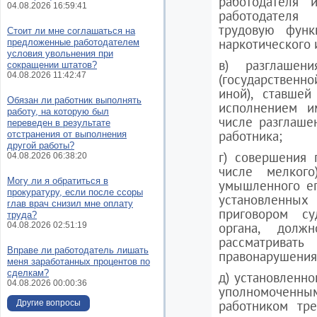
работодателя 
04.08.2026 16:59:41
работодателя
трудовую функ
Стоит ли мне соглашаться на
наркотического 
предложенные работодателем
условия увольнения при
в) разглашен
сокращении штатов?
04.08.2026 11:42:47
(государствен
иной), ставшей
Обязан ли работник выполнять
исполнением и
работу, на которую был
числе разглаше
переведен в результате
работника;
отстранения от выполнения
другой работы?
г) совершения 
04.08.2026 06:38:20
числе мелкого
Могу ли я обратиться в
умышленного ег
прокуратуру, если после ссоры
установленны
глав врач снизил мне оплату
приговором су
труда?
органа, должн
04.08.2026 02:51:19
рассматриват
Вправе ли работодатель лишать
правонарушения
меня заработанных процентов по
сделкам?
д) установленно
04.08.2026 00:00:36
уполномоченн
работником тре
Другие вопросы