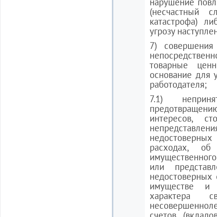
нарушение повл
(несчастный с
катастрофа) ли
угрозу наступле
7) совершения
непосредствен
товарные ценн
основание для 
работодателя;
7.1) непри
предотвращени
интересов, ст
непредставлени
недостоверны
расходах, об
имущественного
или представ
недостоверных 
имуществе и о
характера с
несовершенноле
счетов (вкладо