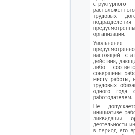
структурного
расположенного
трудовых дог
подразделени
предусмотрен
организации.
Увольнение
предусмотренно
настоящей ста
действия, дающ
либо соответ
совершены рабо
месту работы, 
трудовых обяза
одного года 
работодателем.
Не допускает
инициативе раб
ликвидации о
деятельности и
в период его в