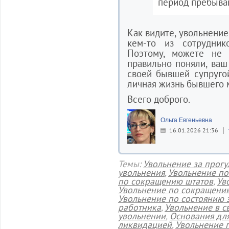
период пребыван
Как видите, увольнение
кем-то из сотрудник
Поэтому, можете не 
правильно поняли, ваш
своей бывшей супругой
личная жизнь бывшего 
Всего доброго.
Ольга Евгеньевна
16.01.2026 21:36
Темы:
Увольнение за прог
увольнения
,
Увольнение по
по сокращению штатов
,
Ув
Увольнение по сокращени
Увольнение по состоянию 
работника
,
Увольнение в с
увольнении
,
Основания дл
ликвидацией
,
Увольнение 