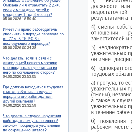
3) несоответ
Я написала заявление об уходе.
должности или
Обязана ли я отработать 2 дня,
если у меня двое детей и
недостаточной
младшему 1 год 3 месяца?
результатами ат
05.08.2026 18:59:40
4) смены собст
Имеет ли право работодатель
отношении ру
увольнять в порядке перевода по
заместителей и 
ст. 77 ч. 5 ТК РФ без
последующего перевода?
5) неоднократн
05.08.2026 00:34:38
уважительных пр
он имеет дисцип
Что делать, если в связи с
ликвидацией нашего магазина
6) однократног
мне предлагают уволиться из
него по соглашению сторон?
трудовых обязан
04.08.2026 23:53:05
а) прогула, то е
Где должна находиться трудовая
уважительных пр
книжка работника в случае
(смены), независ
передачи его работодателя
а также в случа
другой компании?
уважительных п
04.08.2026 23:32:59
в течение рабоче
Что делать в случае нарушения
б) появления 
работодателем установленной
законом процедуры увольнения
рабочем месте 
по сокращению штатов?