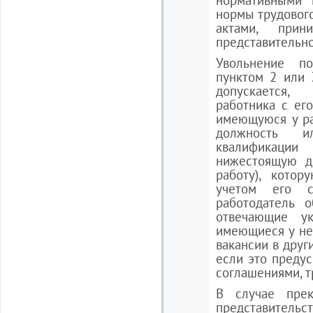
нормативными 
нормы трудовог
актами, при
представительно
Увольнение по
пунктом 2 или 
допускается,
работника с ег
имеющуюся у ра
должность и
квалификации
нижестоящую д
работу), кото
учетом его с
работодатель о
отвечающие ук
имеющиеся у нег
вакансии в друг
если это преду
соглашениями, 
В случае прек
представитель