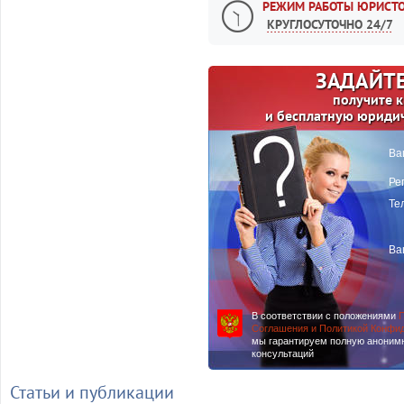
РЕЖИМ РАБОТЫ ЮРИСТО
КРУГЛОСУТОЧНО 24/7
ЗАДАЙТЕ
получите 
и бесплатную юриди
Ва
Ре
Те
Ва
В соответствии с положениями
П
Соглашения и Политикой Конфи
мы гарантируем полную аноним
консультаций
Статьи и публикации