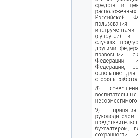
средств и цен
расположенн
Российской Ф
пользования
инструментам
(супругой) и 
случаях, преду
другими федер
правовыми ак
Федерации и
Федерации, е
основание для
стороны работод
8) совершен
воспитательные
несовместимого
9) принятия
руководител
представительст
бухгалтером, 
сохранности 