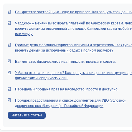
Банкротство застройщика - еще не приговор. Как вернуть свои деньг
Чарджбэк – механизм возврата платежей по банковским картам. Легк
вернуть деньги за оплаченный с помощью банковской карты любой т
или услугу.
Громкие дела с обманом туристов: причины и перспективы. Как тури
вернуть деньги за испорченный отдых в полном размере?
Банкротство физического лица: тонкости, нюансы и советы.
У банка отозвали лицензию? Как вернуть свои деньги: инструкция дл
физических и юридических лиц.
Передача и продажа прав на наследство: просто и доступно.
Порядок предоставления и список документов для УДО (условно-
досрочного освобождения) в Российской Федерации
Читать все статьи