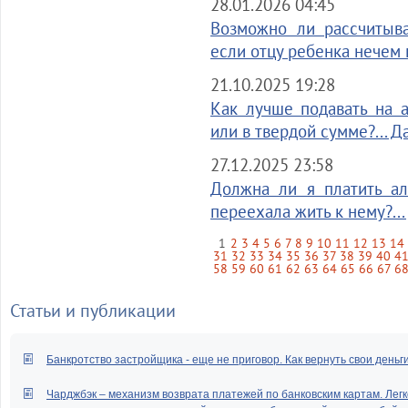
28.01.2026 04:45
Возможно ли рассчитыва
если отцу ребенка нечем 
21.10.2025 19:28
Как лучше подавать на 
или в твердой сумме?... Д
27.12.2025 23:58
Должна ли я платить ал
переехала жить к нему?...
1
2
3
4
5
6
7
8
9
10
11
12
13
14
31
32
33
34
35
36
37
38
39
40
4
58
59
60
61
62
63
64
65
66
67
6
Статьи и публикации
Банкротство застройщика - еще не приговор. Как вернуть свои деньг
Чарджбэк – механизм возврата платежей по банковским картам. Легк