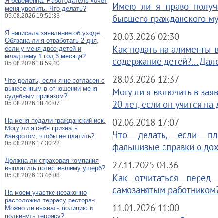
Я беременна. Работодатель хочет
Имею ли я право получ
меня уволить. Что делать?
05.08.2026 19:51:33
бывшего гражданского му
Я написала заявление об уходе.
20.03.2026 02:30
Обязана ли я отработать 2 дня,
Как подать на алименты 
если у меня двое детей и
младшему 1 год 3 месяца?
содержание детей?... Дал
05.08.2026 18:59:40
28.03.2026 12:37
Что делать, если я не согласен с
вынесенным в отношении меня
Могу ли я включить в зая
судебным приказом?
20 лет, если он учится на
05.08.2026 18:40:07
02.06.2018 17:07
На меня подали гражданский иск.
Могу ли я себя признать
Что делать, если пла
банкротом, чтобы не платить?
05.08.2026 17:30:22
фальшивые справки о дохо
Должна ли страховая компания
27.11.2025 04:36
выплатить потерпевшему ущерб?
05.08.2026 13:46:08
Как отчитаться перед 
самозанятым работником?.
На моем участке незаконно
расположил террасу ресторан.
11.01.2026 11:00
Можно ли вызвать полицию и
подвинуть террасу?